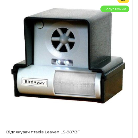
Популярний
Відлякувач птахів Leaven LS-987BF