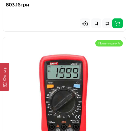
803.16грн
Популярний
Фiльтр