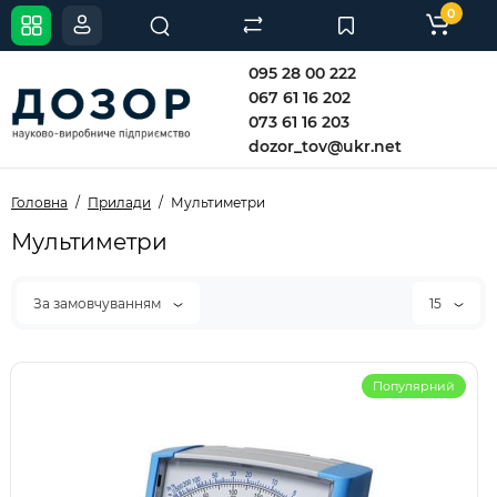
0
095 28 00 222
067 61 16 202
073 61 16 203
dozor_tov@ukr.net
Головна
Прилади
Мультиметри
Мультиметри
За замовчуванням
15
Популярний