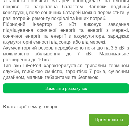
Установка сонячних батарей проводилася на плоскій
покрівлі та закріплена баластом. Завдяки подібній
конструкції, поле сонячних батарей можна перемістити, у
разі потреби ремонту покрівлі та інших потреб.
Гібридний інвертор 5 кВт виконує завдання
підмішування сонячної енергії та енергії з мережі,
сонячної енергії та енергії з аккумулятора, заряджає
акумуляторні ємності від сонця або від мережі.
Акумуляторний резерв передбачено поки що на 3,5 кВт з
можливістю збільшення до 7 кВт. Максимальне
розширення до 10 квт.
Тип акб LiFePo4 характеризується тривалим терміном
служби, глибокою ємністю, гарантією 7 років, сучасним
дизайном, малими габаритами та безпекою.
Замовити розрахунок
В категорії немає товарів
Продовжити