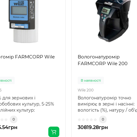
гомір FARMCORP Wile
Вологонатуромір
FARMCORP Wile 200
явності
В наявності
5
Wile 200
 для зернових і
Вологонатуромір точно
обобових культур, 5-25%
вимірює в зерні і насінні:
лійних культур:
вологість (%), натуру / об
начений для експрес-
вага ..
0
0
рю..
5.54грн
30819.28грн