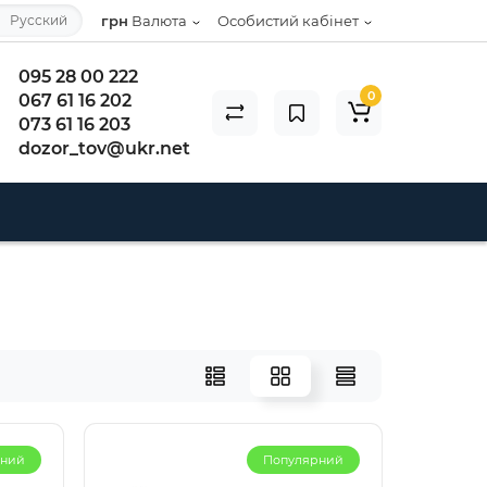
Русский
грн
Валюта
Особистий кабінет
095 28 00 222
0
067 61 16 202
073 61 16 203
dozor_tov@ukr.net
рний
Популярний