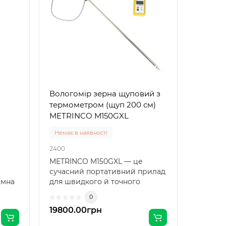
Вологомір зерна щуповий з
термометром (щуп 200 см)
METRINCO M150GXL
Немає в наявності
2400
METRINCO M150GXL — це
сучасний портативний прилад
'ємна
для швидкого й точного
вимірювання воло..
0
19800.00грн