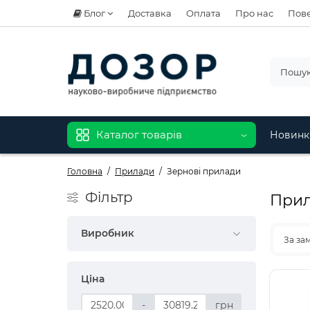
Блог
Доставка
Оплата
Про нас
Пове
Каталог товарів
Новинк
Головна
Прилади
Зернові прилади
Фiльтр
Прил
Виробник
За за
Ціна
-
грн