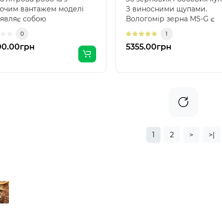
ючим вантажем моделі
З виносними щупами.
 являє собою
Вологомір зерна МS-G є
алізований виріб, за
портативним, компактним.
0
1
могою..
00.00грн
5355.00грн
1
2
>
>|