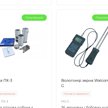
Популярний
Популя
а ПХ-3
Вологомір зерна Walco
G
замовлення
Немає в наявності
 ПХ-3
МS-G
а літрова робоча з
36 зернових і бобових кул