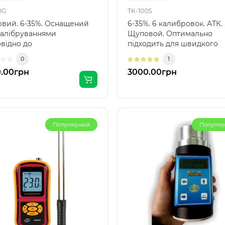
0G
TK-100S
вий. 6-35%. Оснащений
6-35%. 6 калибровок. АТК.
калібруваннями
Щуповой. Оптимально
овідно до
підходить для швидкого
тур зернових,
аналізу вологості зернови
0
1
матичною темпе..
на..
.00грн
3000.00грн
Популярний
Популя