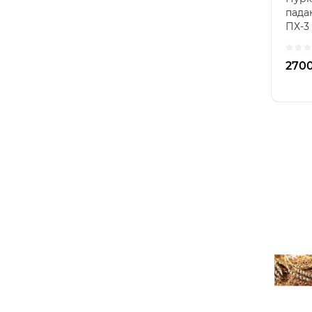
пада
ПХ-3
спеці
допо
270