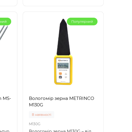
рний
Популярний
m МS-
Вологомір зерна METRINCO
M130G
В наявності
M130G
ьтур.
Вологомір зерна M130G – від