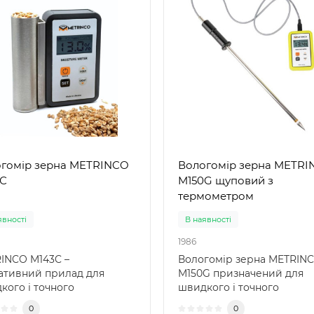
гомір зерна METRINCO
Вологомір зерна METR
С
M150G щуповий з
термометром
явності
В наявності
1986
INCO M143C –
Вологомір зерна METRIN
ативний прилад для
M150G призначений для
кого і точного
швидкого і точного
рювання вологості
вимірювання вологості та
0
0