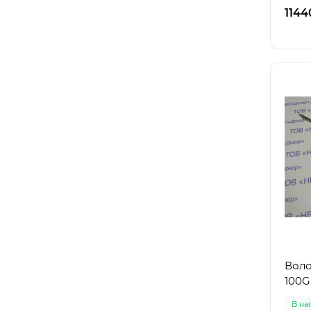
зерно
1144
Воло
100G
В на