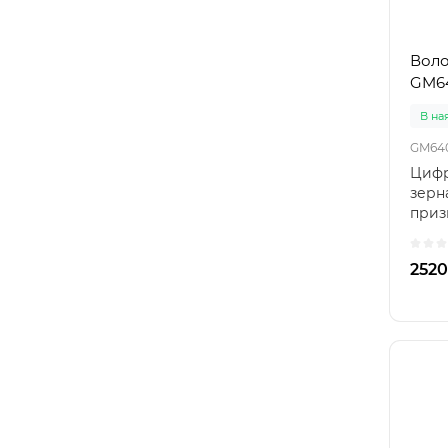
Воло
GM6
В на
GM64
Цифр
зерн
приз
волог
2520