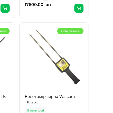
температ..
17600.00грн
рний
Популярний
 TK-
Вологомір зерна Walcom
ТК-25G
В наявності