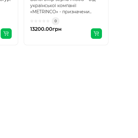
української компанії
«METRINCO» - призначени..
.
0
13200.00грн