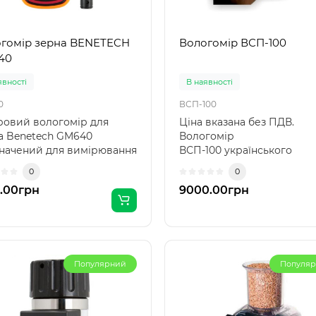
гомір зерна BENETECH
Вологомір ВСП-100
40
явності
В наявності
0
ВСП-100
овий вологомір для
Ціна вказана без ПДВ.
а Benetech GM640
Вологомір
начений для вимірювання
ВСП-100 українського
ості зернових культур. ..
виробництва як аналог Wi
0
0
&nbs..
.00грн
9000.00грн
Популярний
Популя