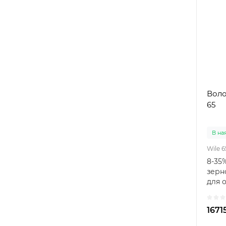
Воло
65
В на
Wile 6
8-35%
зерн
для о
приз
вимі
1671