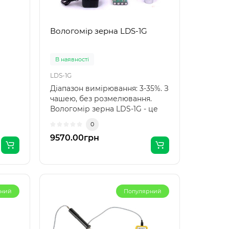
Вологомір зерна LDS-1G
В наявності
LDS-1G
Діапазон вимірювання: 3-35%. З
чашею, без розмелювання.
Вологомір зерна LDS-1G - це
le-55
оновлена ​​мо..
0
9570.00грн
рний
Популярний