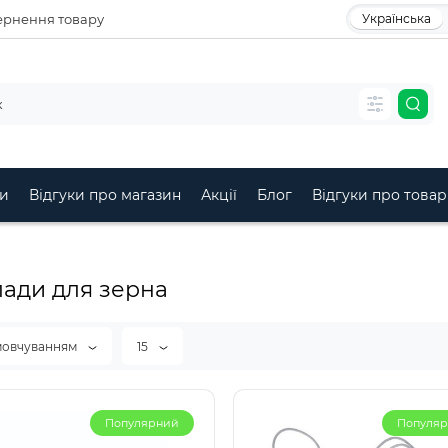
рнення товару
Українська
и
Відгуки про магазин
Акції
Блог
Відгуки про товар
ади для зерна
мовчуванням
15
Популярний
Популя