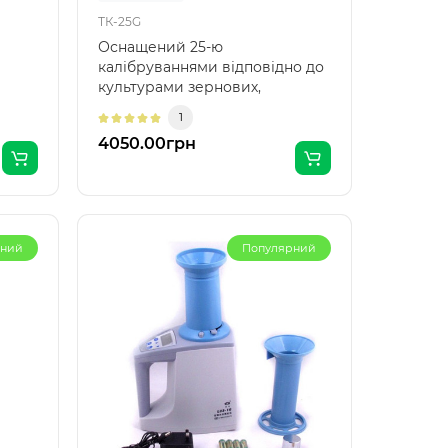
ТК-25G
Оснащений 25-ю
калібруваннями відповідно до
культурами зернових,
х в
автоматичною температурною
1
компенса..
4050.00грн
рний
Популярний