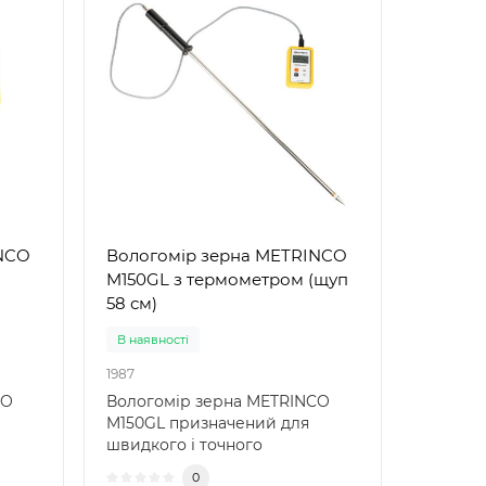
INCO
Вологомір зерна METRINCO
M150GL з термометром (щуп
58 см)
В наявності
1987
CO
Вологомір зерна METRINCO
M150GL призначений для
швидкого і точного
вимірювання вологості та
0