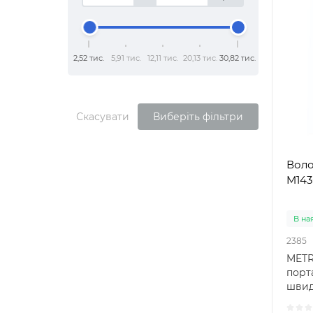
2,52 тис.
5,91 тис.
12,11 тис.
20,13 тис.
30,82 тис.
Скасувати
Виберіть фільтри
Воло
M143
В на
2385
METR
порт
швид
вимі