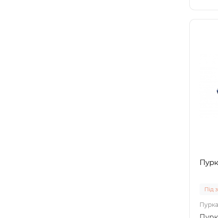
Пурк
Під 
Пурка
Пурк