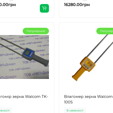
вих..
температу..
0.00грн
16280.00грн
Популярний
Популя
гомір зерна Walcom TK-
Влагомер зерна Walcom
100S
явності
В наявності