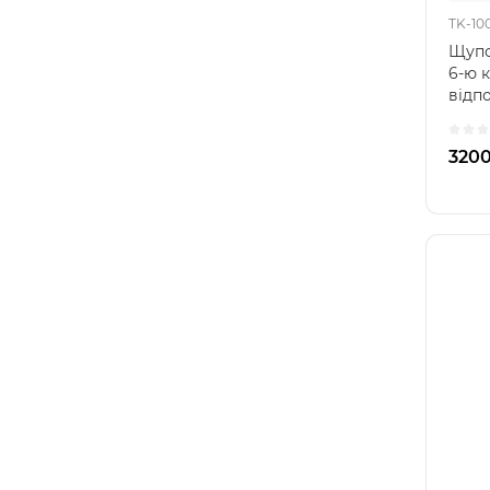
TK-10
Щупо
6-ю 
відп
куль
авто
3200