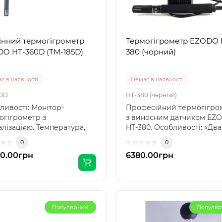
інний термогігрометр
Термогігрометр EZODO 
O HT-360D (TM-185D)
380 (чорний)
є в наявності
Немає в наявності
60D
HT-380 (черный)
ливості: Монітор-
Професійний термогігро
огігрометр з
з виносним датчиком EZ
алізацією. Температура,
HT-380. Особливості: «Два
ість, годинник відобр..
одно..
0
0
0.00грн
6380.00грн
Популярний
Популя