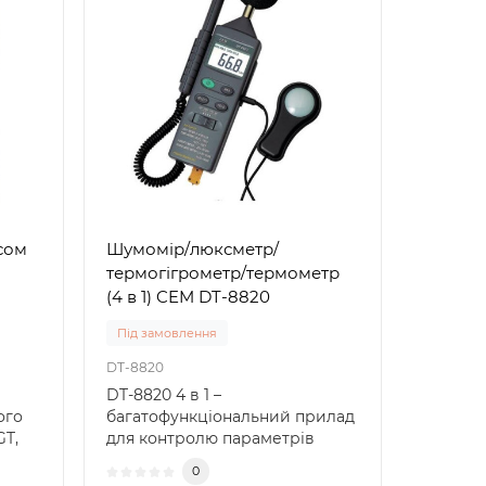
сом
Шумомір/люксметр/
термогігрометр/термометр
(4 в 1) CEM DT-8820
Під замовлення
DT-8820
DT-8820 4 в 1 –
ого
багатофункціональний прилад
GT,
для контролю параметрів
)..
навколишнього середовища. ..
0