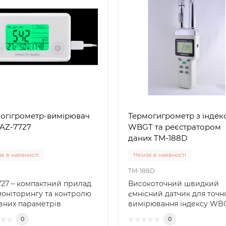
огігрометр-вимірювач
Термогигрометр з індек
AZ-7727
WBGT та реєстратором
даних TM-188D
є в наявності
Немає в наявності
TM-188D
727 – компактний прилад
Високоточний швидкий
моніторингу та контролю
ємнісний датчик для точн
вних параметрів
вимірювання індексу WB
клімату в при..
кульового термометра (TG
0
0