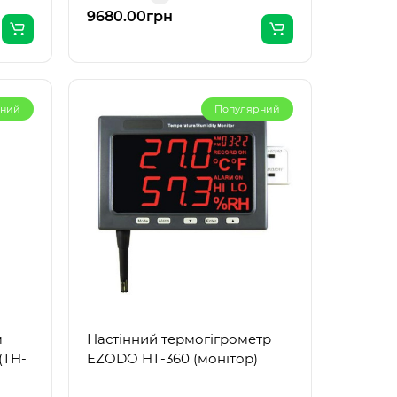
9680.00грн
рний
Популярний
м
Настінний термогігрометр
(TH-
EZODO HT-360 (монітор)