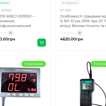
явності
В наявності
-2010SD
DT-321S
ON WBGT-12010SD –
Особливості: Швидкий ві
ативний,
% RH: 10 сек (90% при 25 °
тофункціональний
вітру); Висока точність та н
ностичний пристрій для
0
0
сійног..
0.00грн
4620.00грн
Популярний
Популя