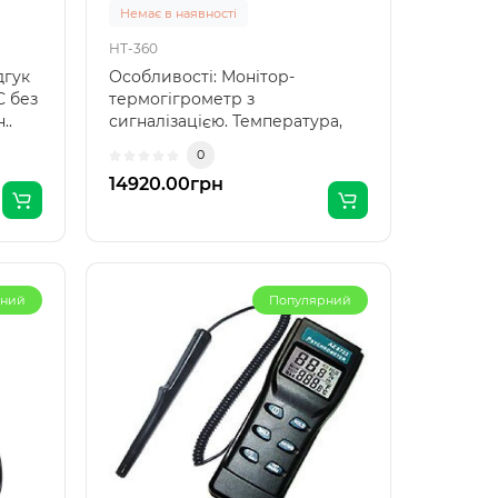
Немає в наявності
HT-360
дгук
Особливості: Монітор-
С без
термогігрометр з
..
сигналізацією. Температура,
вологість, годинник відобр..
0
14920.00грн
рний
Популярний