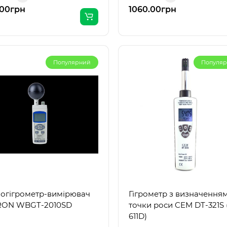
.00грн
1060.00грн
Популярний
Популя
огігрометр-вимірювач
Гігрометр з визначення
RON WBGT-2010SD
точки роси CEM DT-321S 
611D)