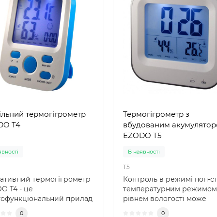
ільний термогігрометр
Термогігрометр з
DO T4
вбудованим акумулято
EZODO T5
явності
В наявності
T5
ативний термогігрометр
Контроль в режимі нон-ст
O T4 - це
температурним режимом 
тофункціональний прилад
рівнем вологості може
контролю температури та
виконати - акумуляторний
0
0