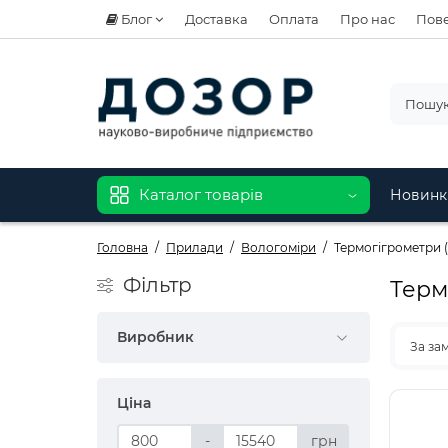
Блог
Доставка
Оплата
Про нас
Пове
Каталог товарів
Новинк
Головна
Прилади
Вологоміри
Термогігрометри 
Фiльтр
Терм
Виробник
За за
Ціна
-
грн