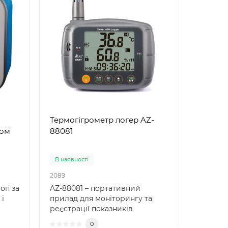
Термогігрометр логер AZ-
ром
88081
В наявності
2089
оп за
AZ-88081 – портативний
і
прилад для моніторингу та
реєстрації показників
..
температури, вологості ..
0