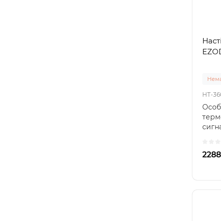
Наст
EZOD
Нема
HT-3
Особ
терм
сигн
волог
2288