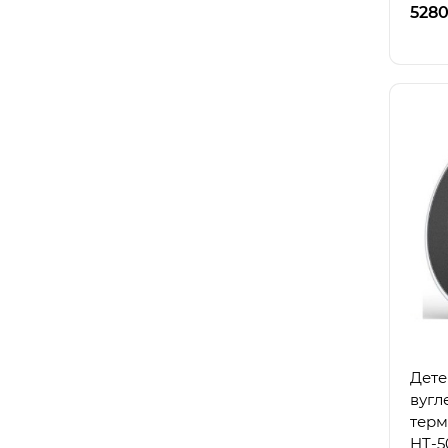
5280
Дете
вугл
терм
HT-5