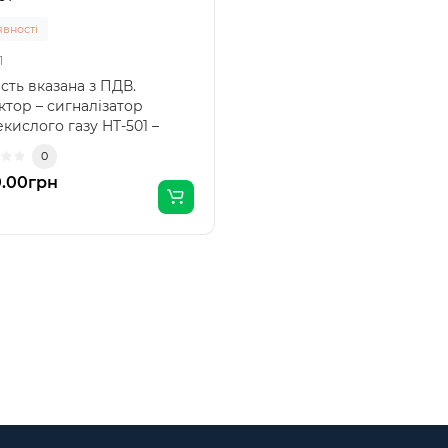
явності
1
сть вказана з ПДВ.
ктор – сигналізатор
кислого газу HT-501 –
ативни..
0
.00грн