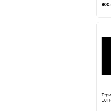
вол..
800
Терм
LUT