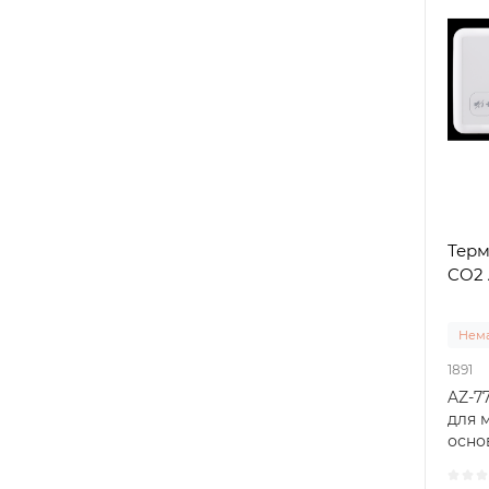
Терм
CO2 
Нема
1891
AZ-7
для 
осно
мікро