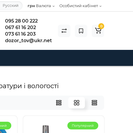
Русский
грн
Валюта
Особистий кабінет
095 28 00 222
0
067 61 16 202
073 61 16 203
dozor_tov@ukr.net
атури і вологості
рний
Популярний