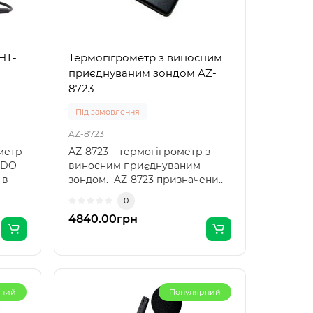
HT-
Термогігрометр з виносним
приєднуваним зондом AZ-
8723
Під замовлення
AZ-8723
метр
AZ-8723 – термогігрометр з
ODO
виносним приєднуваним
 в
зондом. AZ-8723 призначени..
0
4840.00грн
рний
Популярний