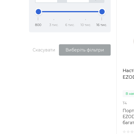
800
3 тис.
6 тис.
10 тис.
16 тис.
Скасувати
Виберіть фільтри
Наст
EZO
В на
T4
Порт
EZOD
бага
для 