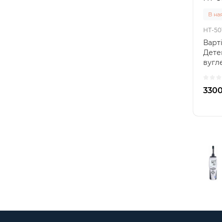
В на
НТ-50
Варті
Дете
вугле
порт
3300