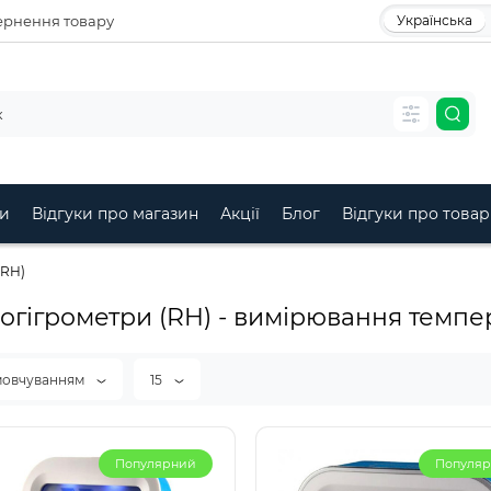
рнення товару
Українська
и
Відгуки про магазин
Акції
Блог
Відгуки про товар
(RH)
огігрометри (RH) - вимірювання темпер
мовчуванням
15
Популярний
Популя