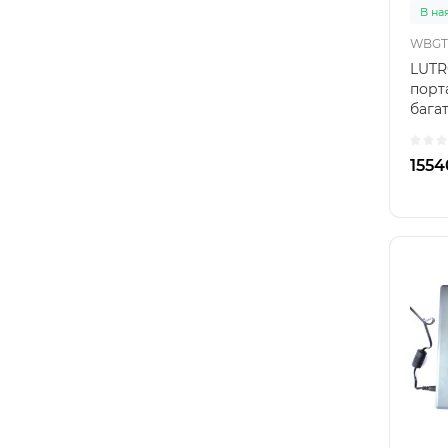
В на
WBGT
LUTR
порт
бага
діаг
профе
1554