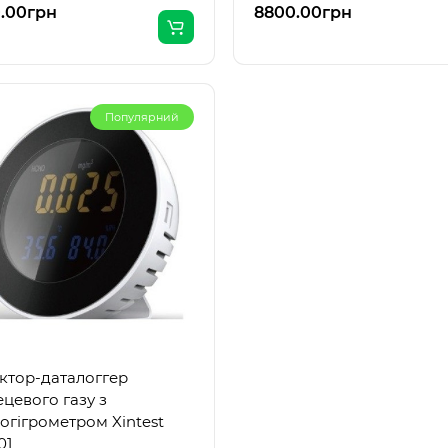
.00грн
8800.00грн
Популярний
ктор-даталоггер
ецевого газу з
огігрометром Xintest
01