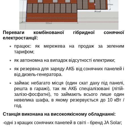
Переваги комбінованої гібридної сонячної
електростанції:
працює: як мережева на продаж за зеленим
тарифом;
як автономна на випадок відсутності електрики;
як резервна для заряду АКБ від сонячних панелей і
від дизель-генератора.
займає небагато місця (один скат даху під панелі,
решта в гаражі), так як АКБ спеціалізовані (літій-
залізо-фосфатні), то займають всього лише один
невелика шафа, в якому резервується до 10 кВт /
год.
Станція виконана на високоякісному обладнанні:
-одні з кращих сонячних панелей в світі - бренд JA Solar;