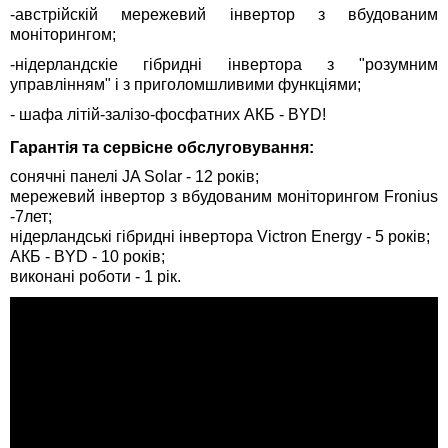
-австрійскій мережевий інвертор з вбудованим
моніторингом;
-нідерландскіе гібридні інвертора з "розумним
управлінням" і з приголомшливими функціями;
- шафа літій-залізо-фосфатних АКБ - BYD!
Гарантія та сервісне обслуговування:
сонячні панелі JA Solar - 12 років;
мережевий інвертор з вбудованим моніторингом Fronius
-7лет;
нідерландські гібридні інвертора Victron Energy - 5 років;
АКБ - BYD - 10 років;
виконані роботи - 1 рік.