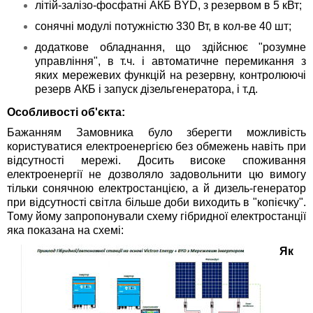
літій-залізо-фосфатні АКБ BYD, з резервом в 5 кВт;
сонячні модулі потужністю 330 Вт, в кол-ве 40 шт;
додаткове обладнання, що здійснює "розумне
управління", в т.ч. і автоматичне перемикання з
яких мережевих функцій на резервну, контролюючі
резерв АКБ і запуск дізельгенератора, і т.д.
Особливості об'єкта:
Бажанням Замовника було зберегти можливість
користуватися електроенергією без обмежень навіть при
відсутності мережі. Досить високе споживання
електроенергії не дозволяло задовольнити цю вимогу
тільки сонячною електростанцією, а й дизель-генератор
при відсутності світла більше доби виходить в "копієчку".
Тому йому запропонували схему гібридної електростанції
яка показана на схемі:
Як