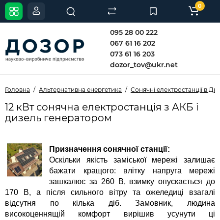
0
095 28 00 222
067 61 16 202
073 61 16 203
dozor_tov@ukr.net
Головна
Альтернативна енергетика
Сонячні електростанції в Дні
12 кВт сонячна електростанція з АКБ і
дизель генератором
Призначення сонячної станції:
Оскільки якість заміської мережі залишає
бажати кращого: влітку напруга мережі
зашкалює за 260 В, взимку опускається до
170 В, а після сильного вітру та ожеледиці взагалі
відсутня по кілька діб. Замовник, людина
високоценнящій комфорт вирішив усунути ці