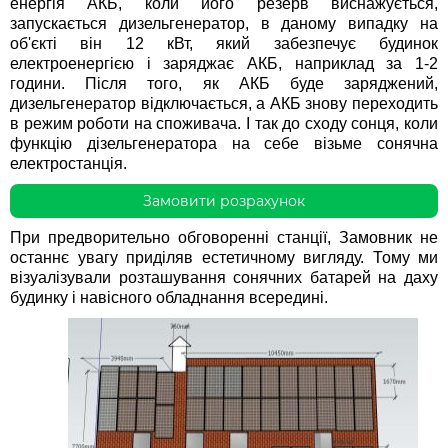
енергія АКБ, коли його резерв виснажується,
запускається дизельгенератор, в даному випадку на
об'єкті він 12 кВт, який забезпечує будинок
електроенергією і заряджає АКБ, наприклад за 1-2
години. Після того, як АКБ буде заряджений,
дизельгенератор відключається, а АКБ знову переходить
в режим роботи на споживача. І так до сходу сонця, коли
функцію дізельгенератора на себе візьме сонячна
електростанція.
Замовити розрахунок
При предворительно обговоренні станції, Замовник не
останнє увагу приділяв естетичному вигляду. Тому ми
візуалізували розташування сонячних батарей на даху
будинку і навісного обладнання всередині.