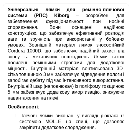
Універсальні лямки для ремінно-плечової
системи (РПС) Kiborg
– розроблені для
забезпечення функціональності при носінні
спорядження. Вони оснащені надійною
конструкцією, що забезпечує ефективний розподіл
ваги та зручність при використанні у бойових
умовах. Зовнішній матеріал лямок зносостійкий
Cordura 1000D, що забезпечує надійний захист від
зносу та механічних пошкоджень. Лямки також
посилені ремінними стропами для додаткової
міцності. Внутрішній матеріал вентильована 3D-
сітка товщиною 3 мм забезпечує відведення вологи і
запобігає дебату під час інтенсивного використання.
Внутрішній шар (наповнювач) із поліфому товщиною
5 мм забезпечує додаткову амортизацію, знижуючи
навантаження на плечі.
Особливості:
Плечові лямки виконані у вигляді рюкзака із
системою MOLLE на спині, що дозволяє
закріпити додаткове спорядження.