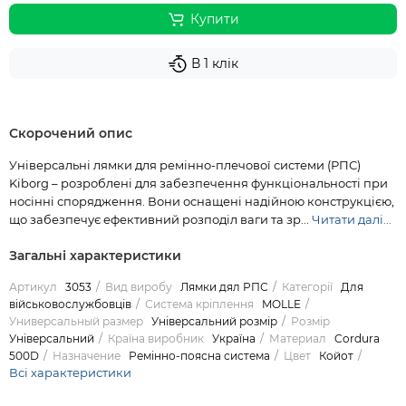
Купити
В 1 клік
Скорочений опис
Універсальні лямки для ремінно-плечової системи (РПС)
Kiborg – розроблені для забезпечення функціональності при
носінні спорядження. Вони оснащені надійною конструкцією,
що забезпечує ефективний розподіл ваги та зр...
Читати далі...
Загальні характеристики
Артикул
3053
Вид виробу
Лямки дял РПС
Категорії
Для
військовослужбовців
Система кріплення
MOLLE
Универсальный размер
Універсальний розмір
Розмір
Універсальний
Країна виробник
Україна
Материал
Cordura
500D
Назначение
Ремінно-поясна система
Цвет
Койот
Всі характеристики