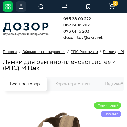
0
095 28 00 222
067 61 16 202
073 61 16 203
dozor_tov@ukr.net
Головна
Військове спорядження
РПС Розгрузки
Лямки до РП
Лямки для ремінно-плечової системи
(РПС) Militex
0
Все про товар
Характеристики
Відгуки
Популярний
Новинка