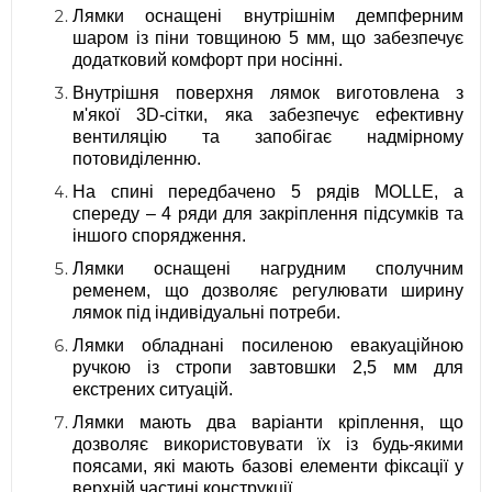
Лямки оснащені внутрішнім демпферним
шаром із піни товщиною 5 мм, що забезпечує
додатковий комфорт при носінні.
Внутрішня поверхня лямок виготовлена з
м'якої 3D-сітки, яка забезпечує ефективну
вентиляцію та запобігає надмірному
потовиділенню.
На спині передбачено 5 рядів MOLLE, а
спереду – 4 ряди для закріплення підсумків та
іншого спорядження.
Лямки оснащені нагрудним сполучним
ременем, що дозволяє регулювати ширину
лямок під індивідуальні потреби.
Лямки обладнані посиленою евакуаційною
ручкою із стропи завтовшки 2,5 мм для
екстрених ситуацій.
Лямки мають два варіанти кріплення, що
дозволяє використовувати їх із будь-якими
поясами, які мають базові елементи фіксації у
верхній частині конструкції.