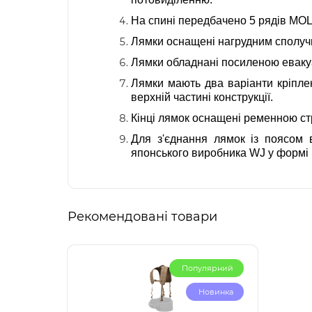
На спині передбачено 5 рядів MOLL
Лямки оснащені нагрудним сполучн
Лямки обладнані посиленою евакуа
Лямки мають два варіанти кріплен
верхній частині конструкції.
Кінці лямок оснащені ременною ст
Для з'єднання лямок із поясом 
японського виробника WJ у формі 
Рекомендовані товари
Популярний
Новинка