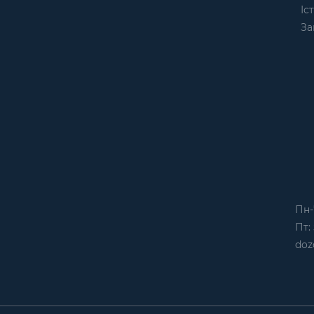
Іс
За
Пн-
Пт: 
doz