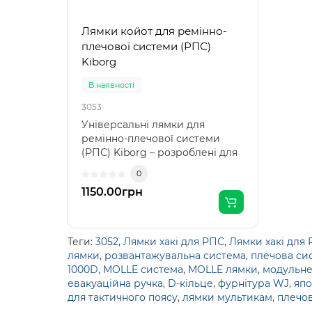
Лямки койот для ремінно-
плечової системи (РПС)
Kiborg
В наявності
3053
Універсальні лямки для
ремінно-плечової системи
(РПС) Kiborg – розроблені для
забезпечення фун..
0
1150.00грн
Теги:
3052
,
Лямки хакі для РПС
,
Лямки хакі для
лямки
,
розвантажувальна система
,
плечова си
1000D
,
MOLLE система
,
MOLLE лямки
,
модульне
евакуаційна ручка
,
D-кільце
,
фурнітура WJ
,
япо
для тактичного поясу
,
лямки мультикам
,
плечов