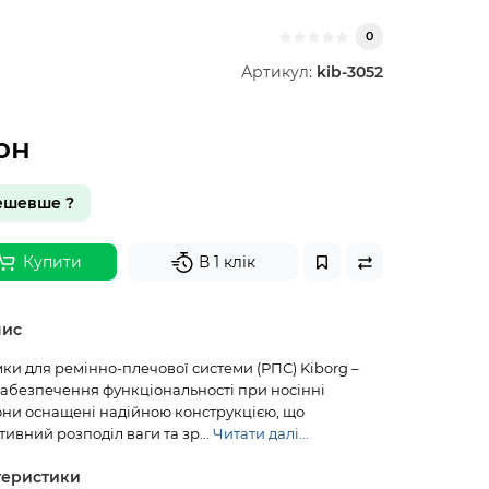
0
Артикул:
kib-3052
рн
ешевше ?
Купити
В 1 клік
пис
ки для ремінно-плечової системи (РПС) Kiborg –
забезпечення функціональності при носінні
ни оснащені надійною конструкцією, що
ивний розподіл ваги та зр...
Читати далі...
теристики