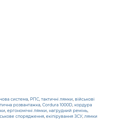
чова система
,
РПС
,
тактичні лямки
,
військові
ктична розвантажка
,
Cordura 1000D
,
кордура
мки
,
ергономічні лямки
,
нагрудний ремінь
,
йськове спорядження
,
екіпірування ЗСУ
,
лямки