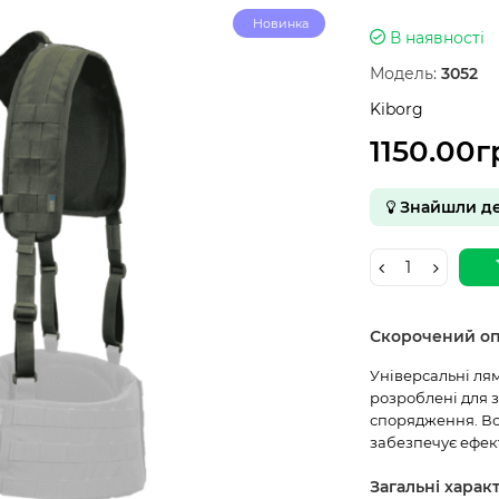
Новинка
В наявності
Модель:
3052
Kiborg
1150.00г
Знайшли д
Скорочений о
Універсальні лям
розроблені для 
спорядження. Во
забезпечує ефект
Загальні харак