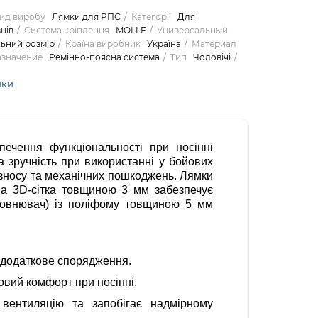
ид виробу
Лямки для РПС
Категорії
Для
ців
Система кріплення
MOLLE
Универсальный
льний розмір
Країна виробник
Україна
Материал
значение
Ремінно-поясна система
Тип
Чоловічі
ики
ечення функціональності при носінні
 зручність при використанні у бойових
 зносу та механічних пошкоджень. Лямки
на 3D-сітка товщиною 3 мм забезпечує
аповнювач) із поліфому товщиною 5 мм
и додаткове спорядження.
вий комфорт при носінні.
 вентиляцію та запобігає надмірному