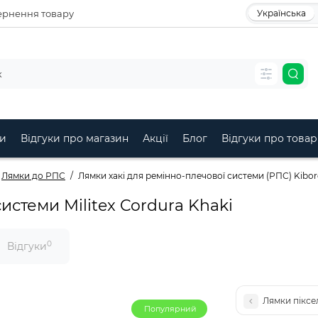
рнення товару
Українська
и
Відгуки про магазин
Акції
Блог
Відгуки про товар
Лямки до РПС
Лямки хакі для ремінно-плечової системи (РПС) Kibo
истеми Militex Cordura Khaki
0
Відгуки
Лямки піксе
Популярний