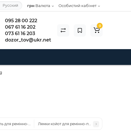
Русский
грн
Валюта
Особистий кабінет
095 28 00 222
0
067 61 16 202
073 61 16 203
dozor_tov@ukr.net
rg
ль для ремінно-плечової системи (РПС) Kiborg
Лямки койот для ремінно-плечової системи (РПС) 