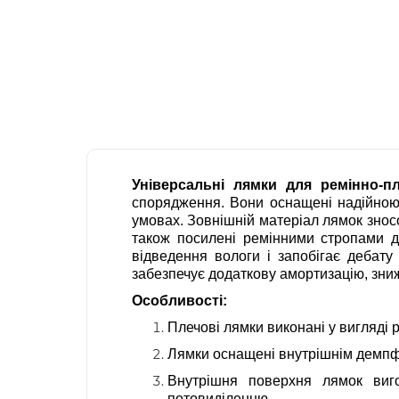
Універсальні лямки для ремінно-п
спорядження. Вони оснащені надійною 
умовах. Зовнішній матеріал лямок знос
також посилені ремінними стропами д
відведення вологи і запобігає дебат
забезпечує додаткову амортизацію, зни
Особливості:
Плечові лямки виконані у вигляді
Лямки оснащені внутрішнім демпфе
Внутрішня поверхня лямок виго
потовиділенню.