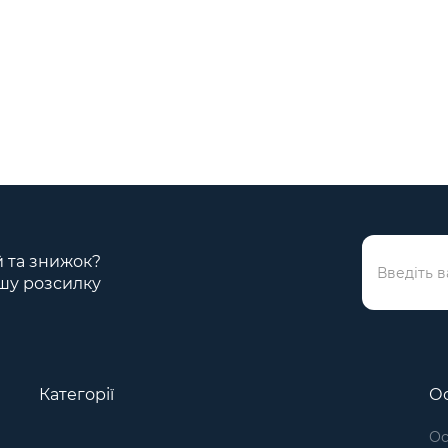
ій та знижок?
шу розсилку
Категорії
Ос
Ос