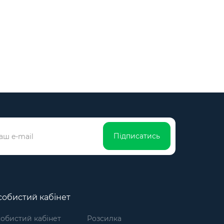
Підписатись
обистий кабінет
обистий кабінет
Розсилка