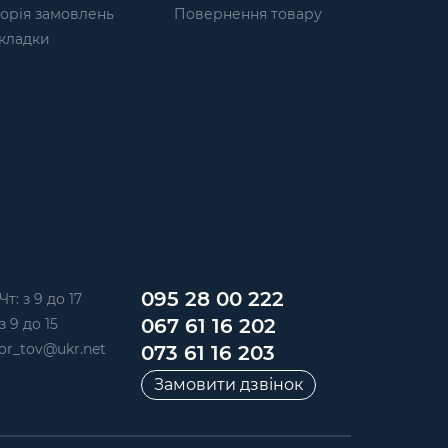
торія замовлень
Повернення товару
кладки
095 28 00 222
Чт: з 9 до 17
067 61 16 202
з 9 до 15
or_tov@ukr.net
073 61 16 203
Замовити дзвінок