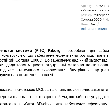
Артикул
3052
В
військовослужбов
размер
Універса
Cordura 500D
На
Цвет
Хакі
Всі характерист
лечової системи (РПС) Kiborg
– розроблені для забезп
конструкцією, що забезпечує ефективний розподіл ваги та
остійкий Cordura 1000D, що забезпечує надійний захист від
ля додаткової міцності. Внутрішній матеріал вентильова
у під час інтенсивного використання. Внутрішній шар (н
жуючи навантаження на плечі.
 рюкзака із системою MOLLE на спині, що дозволяє закріпит
рним шаром із піни товщиною 5 мм, що забезпечує додатко
товлена з м'якої 3D-сітки, яка забезпечує ефективну