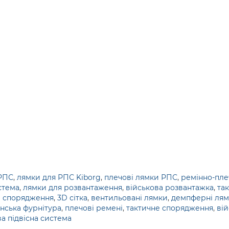
 РПС
,
лямки для РПС Kiborg
,
плечові лямки РПС
,
ремінно-пле
стема
,
лямки для розвантаження
,
військова розвантажка
,
та
 спорядження
,
3D сітка
,
вентильовані лямки
,
демпферні ля
нська фурнітура
,
плечові ремені
,
тактичне спорядження
,
ві
а підвісна система