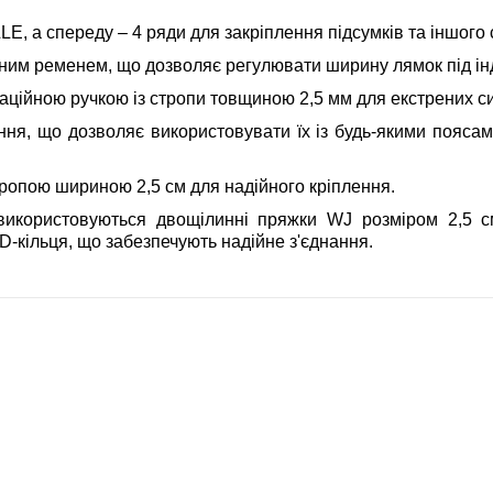
E, а спереду – 4 ряди для закріплення підсумків та іншого
им ременем, що дозволяє регулювати ширину лямок під інд
ційною ручкою із стропи товщиною 2,5 мм для екстрених си
ня, що дозволяє використовувати їх із будь-якими поясами
ропою шириною 2,5 см для надійного кріплення.
використовуються двощілинні пряжки WJ розміром 2,5 с
D-кільця, що забезпечують надійне з'єднання.