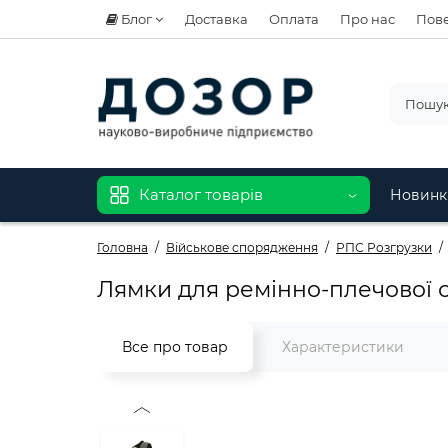
Блог
Доставка
Оплата
Про нас
Пове
Каталог товарів
Новинк
Головна
Військове спорядження
РПС Розгрузки
Лямки для ремінно-плечової с
Все про товар
Характеристики