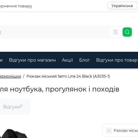
рнення товару
Українська
и
Відгуки про магазин
Акції
Блог
Відгуки про товар
гермомішки
Рюкзак міський Semi Line 24 Black (A3035-1)
я ноутбука, прогулянок і походів
0
Відгуки
Рюкзак міськ