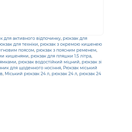
к для активного відпочинку
,
рюкзак для
юкзак для техніки
,
рюкзак з окремою кишенею
тегновим поясом
,
рюкзак з поясним ременем
,
ими кишенями
,
рюкзак для пляшки 1.5 літра
,
лямками
,
рюкзак водостійкий міцний
,
рюкзак зі
чник для щоденного носіння
,
Рюкзак міський
ів
,
Міський рюкзак 24 л
,
рюкзак 24 л
,
рюкзак 24