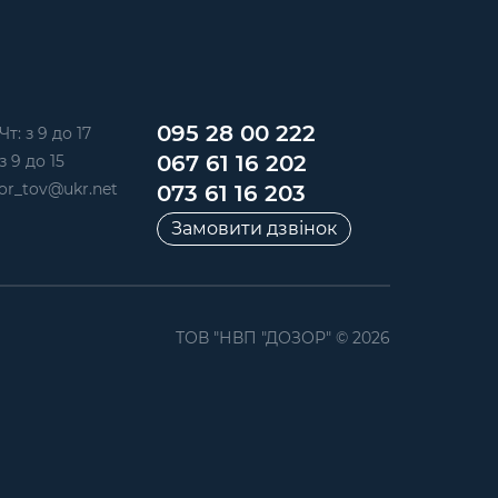
095 28 00 222
Чт: з 9 до 17
067 61 16 202
з 9 до 15
or_tov@ukr.net
073 61 16 203
Замовити дзвінок
ТОВ "НВП "ДОЗОР" © 2026