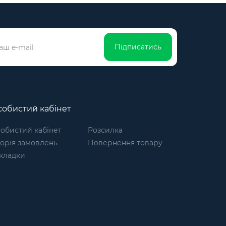
Підписатись
обистий кабінет
обистий кабінет
Розсилка
торія замовлень
Повернення товару
кладки