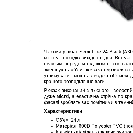
Якісний рюкзак Semi Line 24 Black (A3
містом і походів вихідного дня. Він ма
великим переднім відсіком із спеціал
зменшують об'єм рюкзака і дозволяють 
утримувати ємність з водою об'ємом д
кращого розподілення ваги.
Рюкзак виконаний з якісного і водостій
дуже місткі, а еластична стрічка по к
фасаді зроблять вас помітними в темний
Характеристики:
Об'єм: 24 л
Матеріал: 600D Polyester PVC (по
Кількість відділень (включаючи зов