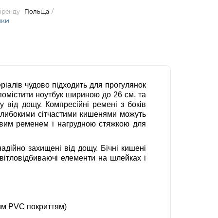
 бренду
Польща
ики
ріалів чудово підходить для прогулянок
 помістити ноутбук шириною до 26 см, та
 від дощу. Компресійні ремені з боків
з глибокими сітчастими кишенями можуть
новим ременем і нагрудною стяжкою для
надійно захищені від дощу. Бічні кишені
Світловідбиваючі елементи на шлейках і
ним PVC покриттям)