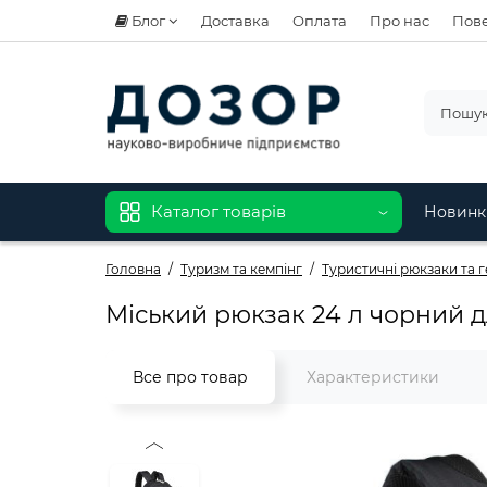
Блог
Доставка
Оплата
Про нас
Пове
Каталог товарів
Новинк
Головна
Туризм та кемпінг
Туристичні рюкзаки та 
Міський рюкзак 24 л чорний дл
Все про товар
Характеристики