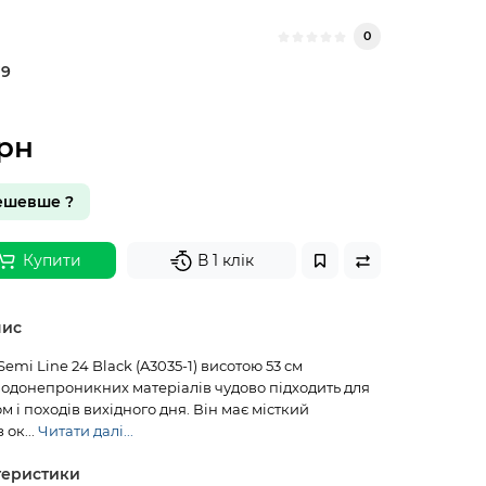
0
79
грн
ешевше ?
Купити
В 1 клік
пис
emi Line 24 Black (A3035-1) висотою 53 см
водонепроникних матеріалів чудово підходить для
м і походів вихідного дня. Він має місткий
 ок...
Читати далі...
теристики