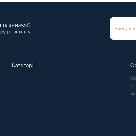
ій та знижок?
шу розсилку
Категорії
Ос
Ос
Іс
За