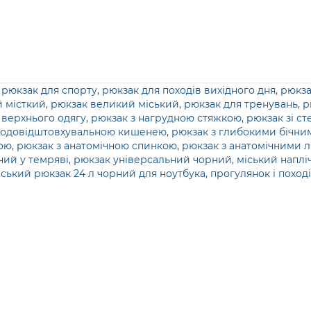
,
рюкзак для спорту
,
рюкзак для походів вихідного дня
,
рюкза
 місткий
,
рюкзак великий міський
,
рюкзак для тренувань
,
р
 верхнього одягу
,
рюкзак з нагрудною стяжкою
,
рюкзак зі с
 водовідштовхувальною кишенею
,
рюкзак з глибокими бічн
кою
,
рюкзак з анатомічною спинкою
,
рюкзак з анатомічними 
ний у темряві
,
рюкзак універсальний чорний
,
міський наплі
ський рюкзак 24 л чорний для ноутбука
,
прогулянок і поход