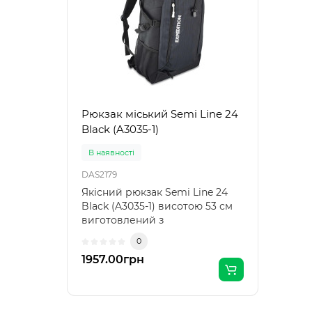
Рюкзак міський Semi Line 24
Black (A3035-1)
В наявності
DAS2179
Якісний рюкзак Semi Line 24
Black (A3035-1) висотою 53 см
виготовлений з
водонепроникних матеріалів
0
чудово підходить для
1957.00грн
прогулянок містом і походів
вихідного дня. Він має місткий
основний відділ з окремою
кишенею, в яку можна