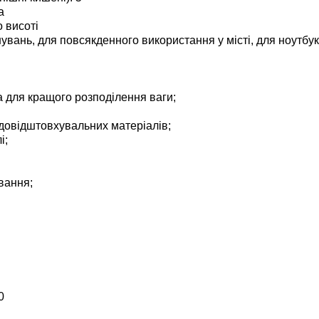
а
о висоті
вань, для повсякденного використання у місті, для ноутбуку
а для кращого розподілення ваги;
довідштовхувальних матеріалів;
і;
вання;
0