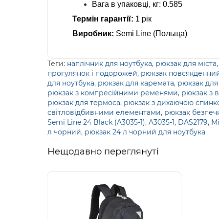
Вага в упаковці, кг: 0.585
Термін гарантії:
1 рік
Виробник:
Semi Line (Польща)
Теги:
наплічник для ноутбука
,
рюкзак для міста
прогулянок і подорожей
,
рюкзак повсякденний
для ноутбука
,
рюкзак для каремата
,
рюкзак для
рюкзак з компресійними ременями
,
рюкзак з
рюкзак для термоса
,
рюкзак з дихаючою спин
світловідбивними елементами
,
рюкзак безпеч
Semi Line 24 Black (A3035-1)
,
A3035-1
,
DAS2179
,
Мі
л чорний
,
рюкзак 24 л чорний для ноутбука
Нещодавно переглянуті