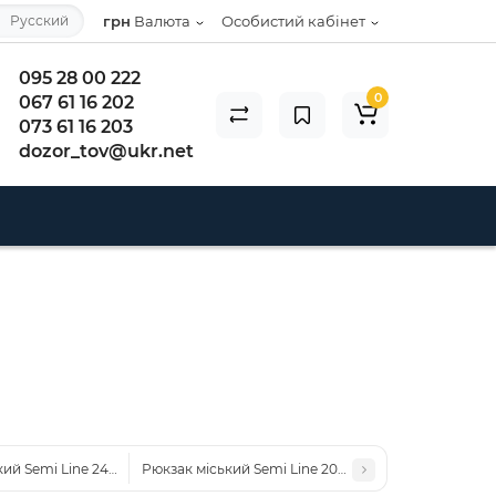
Русский
грн
Валюта
Особистий кабінет
095 28 00 222
0
067 61 16 202
073 61 16 203
dozor_tov@ukr.net
ий Semi Line 24 Black (A3034-1)
Рюкзак міський Semi Line 20 Grey/Black (A3023-8)