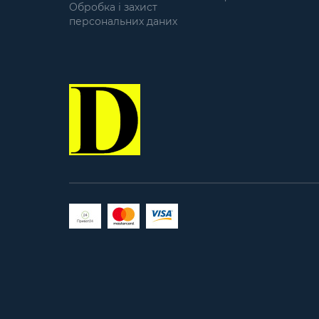
кишені дуже місткі, а
Обробка і захист
еластична стрічка по краям
персональних даних
надійно утримуватиме речі в
середені від
випадіння. Світловідбиваючі
елементи на шлейках і фасаді
зроблять вас помітними в
темний час доби.
Характеристики: Об'єм: 24 л
Матеріал: 600D Polyester PVC
(поліестер з товщиною нитки
600D і внутрішнім
водонепроникним PVC
покриттям) Кількість відділень
(включаючи зовнішні кишені):
5 Спинка: анатомічна, м'яка,
дихаюча Шлейки: анатомічні,
регульовані по висоті
Призначення: для спортивних
тренувань, для повсякденного
використання у місті, для
ноутбуку, для походів
вихідного дня Колір: Black