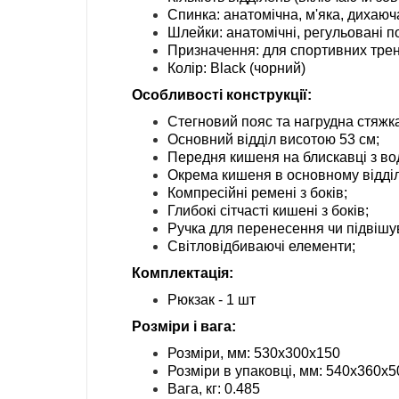
Спинка: анатомічна, м'яка, дихаюч
Шлейки: анатомічні, регульовані п
Призначення: для спортивних трену
Колір: Black (чорний)
Особливості конструкції:
Стегновий пояс та нагрудна стяжк
Основний відділ висотою 53 см;
Передня кишеня на блискавці з во
Окрема кишеня в основному відділ
Компресійні ремені з боків;
Глибокі сітчасті кишені з боків;
Ручка для перенесення чи підвішу
Світловідбиваючі елементи;
Комплектація:
Рюкзак - 1 шт
Розміри і вага:
Розміри, мм: 530х300х150
Розміри в упаковці, мм: 540х360х5
Вага, кг: 0.485