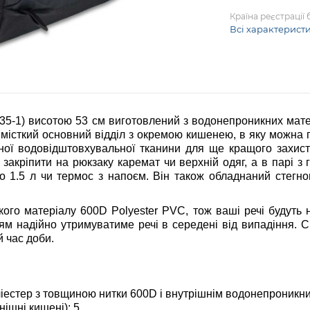
Країна реєстрації
Всі характерист
035-1) висотою 53 см виготовлений з водонепроникних мате
є місткий основний відділ з окремою кишенею, в яку можна
ьної водовідштовхувальної тканини для ще кращого захисту
закріпити на рюкзаку каремат чи верхній одяг, а в парі 
о 1.5 л чи термос з напоєм. Він також обладнаний стег
кого матеріалу 600D Polyester PVC, тож ваші речі будуть 
раям надійно утримуватиме речі в середені від випадіння. 
 час доби.
ліестер з товщиною нитки 600D і внутрішнім водонепроник
нішні кишені): 5