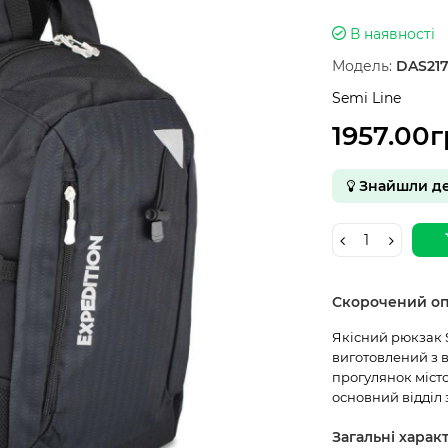
В наявності
Модель:
DAS21
Semi Line
1957.00
Знайшли д
Скорочений о
Якісний рюкзак S
виготовлений з 
прогулянок місто
основний відділ з
Загальні харак