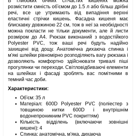
В глибоких бічних сітчастих кишенях можна
розмістити ємність об'ємом до 1.5 л або більш дрібні
речі, все це утримають від випадіння верхні
еластичні стрічки кишень. Фасадна кишеня має
блискавку довжиною 22 см, тож в неї за необхідності
можна покласти не тільки документи, але й листи
розміром до A4. Рюкзак виконаний з водостійкого
Polyester PVC, тож ваші речі будуть надійно
захищені від дощу. Анатомічна дихаюча спинка і
м'які шлейки рівномірно розподіляють вагу рюкзака і
дозволяють комфортно здійснювати тривалі піші
прогулянки чи переходи. Світловідбиваючі елементи
на шлейках і фасаді зроблять вас помітними в
темний час доби.
Характеристики:
Об'єм: 35 л
Матеріал: 600D Polyester PVC (поліестер з
товщиною нитки 600D і внутрішнім
водонепроникним PVC покриттям)
Кількість відділень (включаючи зовнішні
кишені): 4
Спинка: анатомічна, м'яка, дихаюча