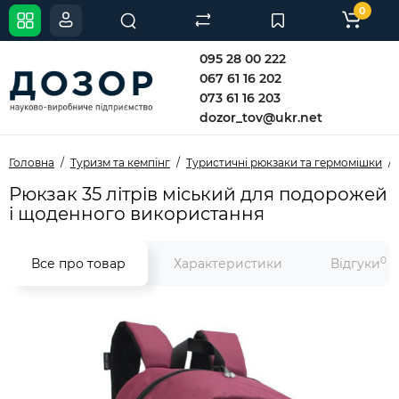
0
095 28 00 222
067 61 16 202
073 61 16 203
dozor_tov@ukr.net
Головна
Туризм та кемпінг
Туристичні рюкзаки та гермомішки
Рюкзак 35 літрів міський для подорожей
і щоденного використання
0
Все про товар
Характеристики
Відгуки