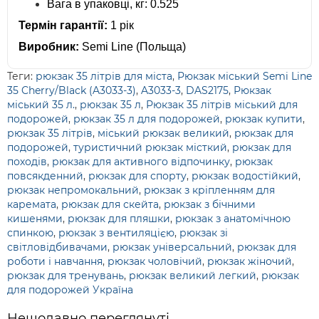
Вага в упаковці, кг: 0.525
Термін гарантії:
1 рік
Виробник:
Semi Line (Польща)
Теги:
рюкзак 35 літрів для міста
,
Рюкзак міський Semi Line
35 Cherry/Black (A3033-3)
,
A3033-3
,
DAS2175
,
Рюкзак
міський 35 л.
,
рюкзак 35 л
,
Рюкзак 35 літрів міський для
подорожей
,
рюкзак 35 л для подорожей
,
рюкзак купити
,
рюкзак 35 літрів
,
міський рюкзак великий
,
рюкзак для
подорожей
,
туристичний рюкзак місткий
,
рюкзак для
походів
,
рюкзак для активного відпочинку
,
рюкзак
повсякденний
,
рюкзак для спорту
,
рюкзак водостійкий
,
рюкзак непромокальний
,
рюкзак з кріпленням для
каремата
,
рюкзак для скейта
,
рюкзак з бічними
кишенями
,
рюкзак для пляшки
,
рюкзак з анатомічною
спинкою
,
рюкзак з вентиляцією
,
рюкзак зі
світловідбивачами
,
рюкзак універсальний
,
рюкзак для
роботи і навчання
,
рюкзак чоловічий
,
рюкзак жіночий
,
рюкзак для тренувань
,
рюкзак великий легкий
,
рюкзак
для подорожей Україна
Нещодавно переглянуті