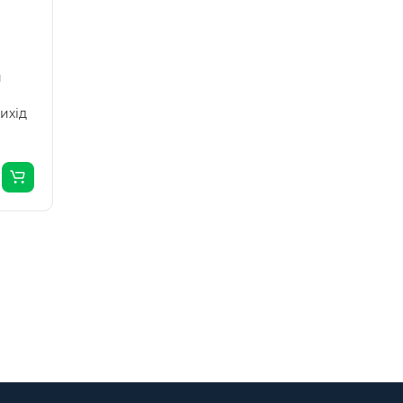
й
ихід
..