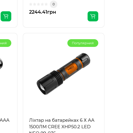
 А..
світловим поток..
0
2244.41грн
рний
Популярний
XAAA
Ліхтар на батарейках 6 Х АА
1500ЛМ CREE XHP50.2 LED