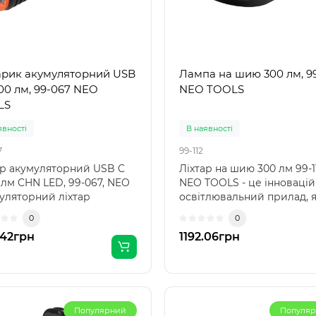
арик акумуляторний USB
Лампа на шию 300 лм, 99
00 лм, 99-067 NEO
NEO TOOLS
LS
явності
В наявності
7
99-112
ар акумуляторний USB C
Ліхтар на шию 300 лм 99-1
 лм CHN LED, 99-067, NEO
NEO TOOLS - це інноваці
уляторний ліхтар
освітлювальний прилад, 
щений світлодіод..
забезпечує гнучк..
0
0
.42грн
1192.06грн
Популярний
Популя