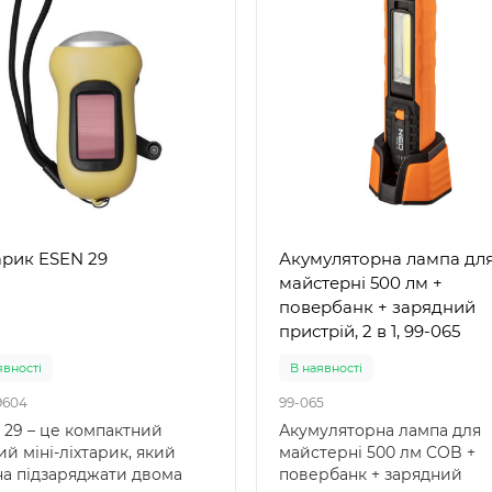
арик ESEN 29
Акумуляторна лампа дл
майстерні 500 лм +
повербанк + зарядний
пристрій, 2 в 1, 99-065
явності
В наявності
9604
99-065
 29 – це компактний
Акумуляторна лампа для
й міні-ліхтарик, який
майстерні 500 лм COB +
а підзаряджати двома
повербанк + зарядний