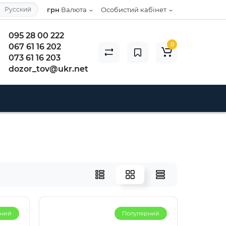
Русский
грн
Валюта
Особистий кабінет
095 28 00 222
0
067 61 16 202
073 61 16 203
dozor_tov@ukr.net
рний
Популярний