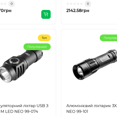
ернативними способам..
пристрій, 2 в 1, 99-065, NEO
0
0
70грн
2142.58грн
Топ
Популя
Популярний
уляторний ліхтар USB З
Алюмінієвий ліхтарик 3
М LED NEO 99-074
NEO 99-101