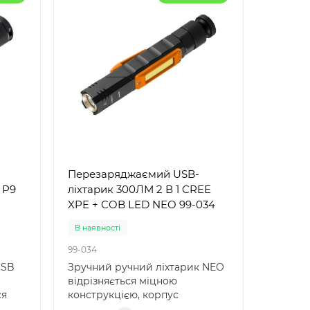
Перезаряджаємий USB-
 P9
ліхтарик 300ЛМ 2 В 1 CREE
XPE + COB LED NEO 99-034
В наявності
99-034
USB
Зручний ручний ліхтарик NEO
відрізняється міцною
ся
конструкцією, корпус
виконаний із алюмінію. Він