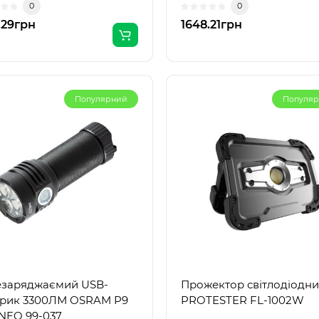
0
0
.29грн
1648.21грн
Популярний
Популя
заряджаємий USB-
Прожектор світлодіодн
арик 3300ЛМ OSRAM P9
PROTESTER FL-1002W
NEO 99-037