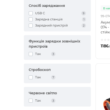
Спосіб заряджання
В на
USB С
9
99-07
Зарядна станція
1
Акум
Зарядний пристрій
2
074 -
стійк
вібра
Функція зарядки зовнішніх
1186
пристроїв
Так
3
Стробоскоп
Так
7
Червоне світло
Так
3