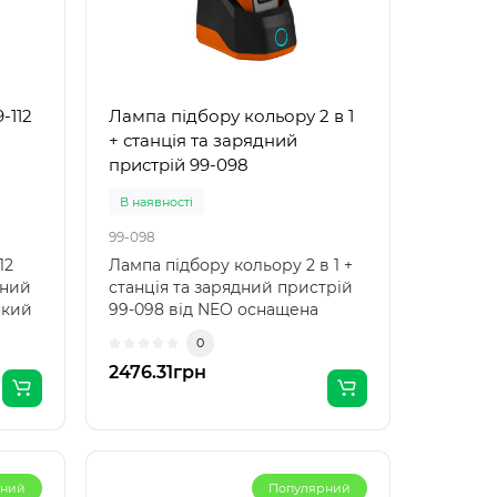
-112
Лампа підбору кольору 2 в 1
+ станція та зарядний
пристрій 99-098
В наявності
99-098
12
Лампа підбору кольору 2 в 1 +
йний
станція та зарядний пристрій
який
99-098 від NEO оснащена
світлодіодом: COB..
0
2476.31грн
рний
Популярний