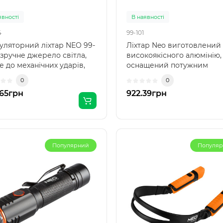
явності
В наявності
4
99-101
уляторний ліхтар NEO 99-
Ліхтар Neo виготовлений 
 зручне джерело світла,
високоякісного алюмінію,
е до механічних ударів,
оснащений потужним
цій та пе..
світлодіодом з потужніст
0
0
..
.65грн
922.39грн
Популярний
Популя