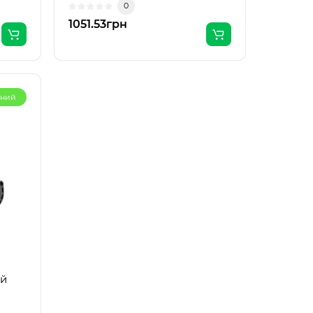
0
осн..
1051.53грн
рний
ий