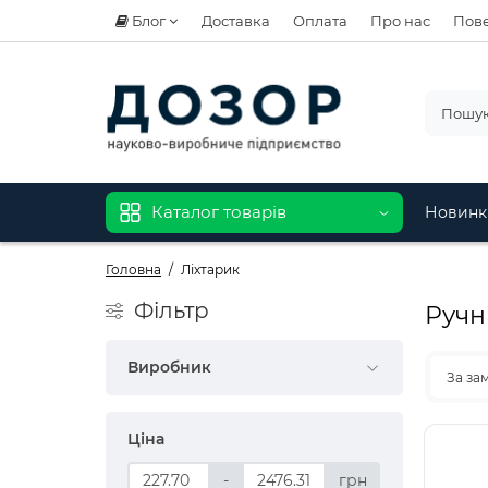
Блог
Доставка
Оплата
Про нас
Пове
Каталог товарів
Новинк
Головна
Ліхтарик
Фiльтр
Ручні
Виробник
За за
Ціна
-
грн