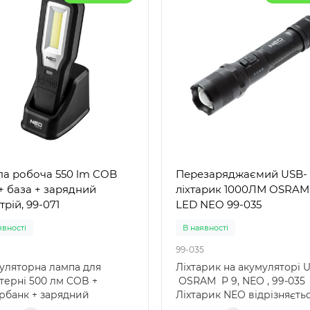
а робоча 550 lm COB
Перезаряджаємий USB-
+ база + зарядний
ліхтарик 1000ЛМ OSRAM
трій, 99-071
LED NEO 99-035
явності
В наявності
99-035
уляторна лампа для
Ліхтарик на акумуляторі 
терні 500 лм COB +
OSRAM P 9, NEO , 99-035
рбанк + зарядний
Ліхтарик NEO відрізняєть
рій, 2 в 1, 99-065, NEO А..
міцною..