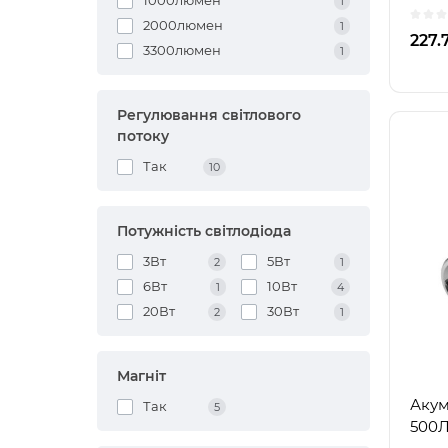
1000люмен
1
альт
2000люмен
1
227.
3300люмен
1
Регулювання світлового
потоку
Так
10
Потужність світлодіода
3Вт
5Вт
2
1
6Вт
10Вт
1
4
20Вт
30Вт
2
1
Магніт
Акум
Так
5
500Л