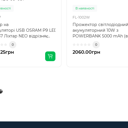
явності
В наявності
7
FL-1002W
р на
Прожектор світлодіодни
уляторі USB OSRAM P9 LED, NEO,
акумуляторний 10W з
7 Ліхтар NEO відрізняє..
POWERBANK 5000 mAh (в
USB 5V), IP65 PROTESTER F
0
0
.25грн
2060.00грн