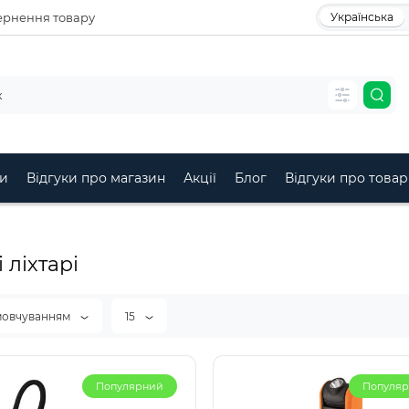
рнення товару
Українська
и
Відгуки про магазин
Акції
Блог
Відгуки про товар
 ліхтарі
мовчуванням
15
Популярний
Популя