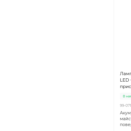
Ламп
LED 
прис
В на
99-071
Акум
майс
пове
прист