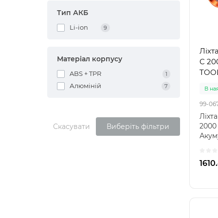
Тип АКБ
Li-ion
9
Ліхт
Матеріал корпусу
C 20
TOO
ABS + TPR
1
Алюміній
7
В на
99-06
Ліхт
2000
Скасувати
Виберіть фільтри
Акум
осна
1610