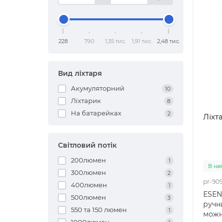
228
790
1,35 тис.
1,91 тис.
2,48 тис.
Вид ліхтаря
Акумуляторний
10
Ліхтарик
8
На батарейках
2
Ліхт
Світловий потік
200люмен
1
В на
300люмен
2
pr-90
400люмен
1
ESEN
500люмен
3
ручни
550 та 150 люмен
1
можн