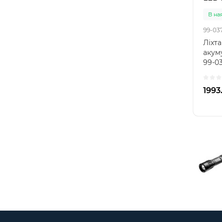
В на
99-03
Ліхта
акум
99-03
1993