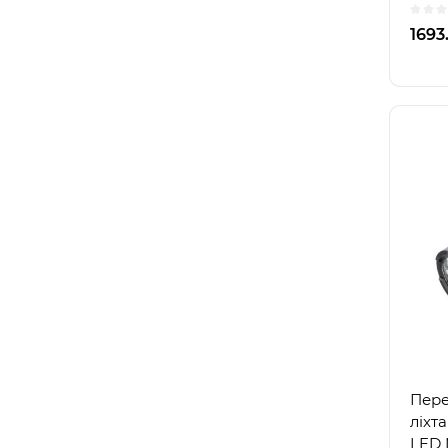
1693
Пере
ліхт
LED 