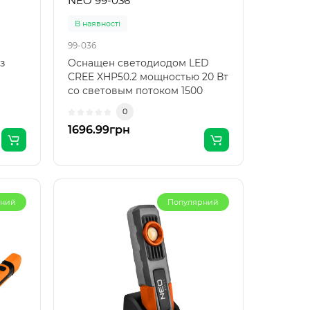
NEO 99-036
В наявності
99-036
з
Оснащен светодиодом LED
CREE XHP50.2 мощностью 20 Вт
со световым потоком 1500
ю 200
люменов. Прочной конст..
0
1696.99грн
рний
Популярний