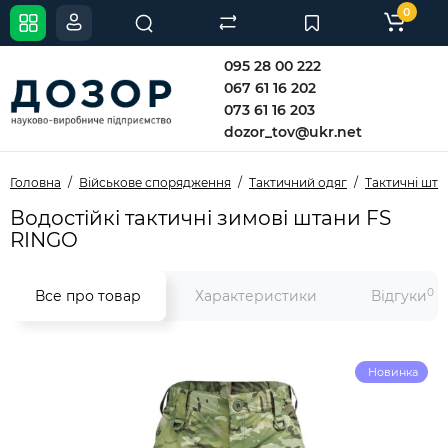
0
095 28 00 222
067 61 16 202
073 61 16 203
dozor_tov@ukr.net
Головна
Військове спорядження
Тактичний одяг
Тактичні шта
Водостійкі тактичні зимові штани FS
RINGO
0
Все про товар
Характеристики
Відгуки
Новинка