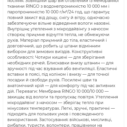
носіння. Зовнішній шар виготовлений із мембранної
тканини RINGO з водонепроникністю 10 000 мм і
паропроникністю 10 000 г/м²/24 год, що гарантує
повний захист від дощу, снігу й вітру, одночасно
забезпечуючи вільне відведення вологи назовні.
Внутрішнє утеплення з мікродайвінгу з начосом
створює приємне відчуття тепла, не обмежуючи
рухів. Матеріал приємний до тіла, еластичний і
довговічний, що робить ці штани відмінним
вибором для зимових виїздів. Конструктивні
особливості: Чотири кишені — для зберігання
необхідних речей. Блискавки внизу штанин — для
зручності під час взування або вентиляції. Еластичні
вставки в поясі, під коліном і внизу — для точної
посадки й свободи рухів. Посилені шви та
анатомічний крій — для комфорту під час активних
дій. Переваги: Мембрана RINGO 10 000/10 000 —
захищає від вологи та пропускає повітря. Утеплення
мікродайвінг з начосом — зберігає тепло при
мінусових температурах. Легкі, зручні, практичні —
підходять для польових умов і повсякденного
використання. Застосування: військові, мисливці,
рибалки, туристи, волонтери, працівники на