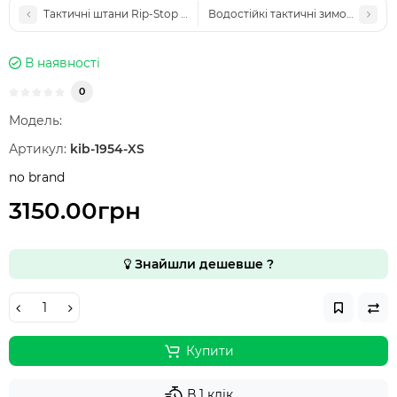
Тактичні штани Rip-Stop Stretch з посиленими колінами та ф
Водостійкі тактичні зимові штани
В наявності
0
Модель:
Артикул:
kib-1954-XS
no brand
3150.00грн
Знайшли дешевше ?
Купити
В 1 клік