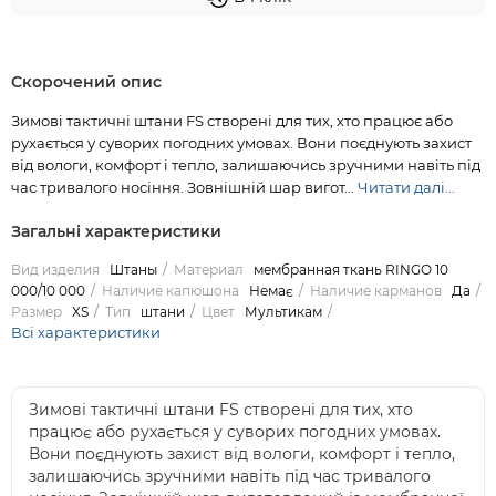
Скорочений опис
Зимові тактичні штани FS створені для тих, хто працює або
рухається у суворих погодних умовах. Вони поєднують захист
від вологи, комфорт і тепло, залишаючись зручними навіть під
час тривалого носіння. Зовнішній шар вигот...
Читати далі...
Загальні характеристики
Вид изделия
Штаны
Материал
мембранная ткань RINGO 10
000/10 000
Наличие капюшона
Немає
Наличие карманов
Да
Размер
XS
Тип
штани
Цвет
Мультикам
Всі характеристики
Зимові тактичні штани FS створені для тих, хто
працює або рухається у суворих погодних умовах.
Вони поєднують захист від вологи, комфорт і тепло,
залишаючись зручними навіть під час тривалого