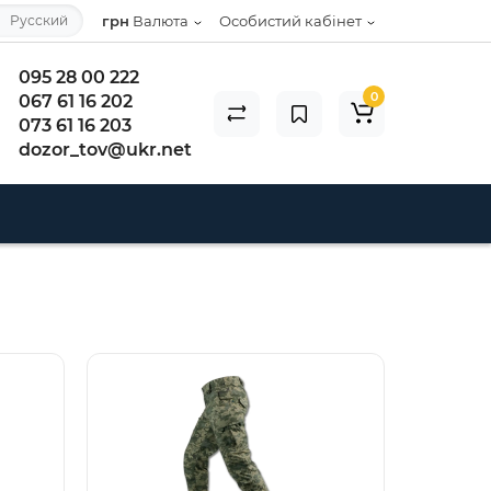
Русский
грн
Валюта
Особистий кабінет
095 28 00 222
0
067 61 16 202
073 61 16 203
dozor_tov@ukr.net