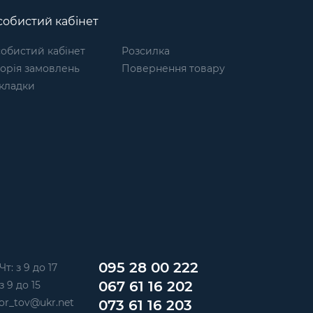
обистий кабінет
обистий кабінет
Розсилка
торія замовлень
Повернення товару
кладки
095 28 00 222
Чт: з 9 до 17
067 61 16 202
з 9 до 15
or_tov@ukr.net
073 61 16 203