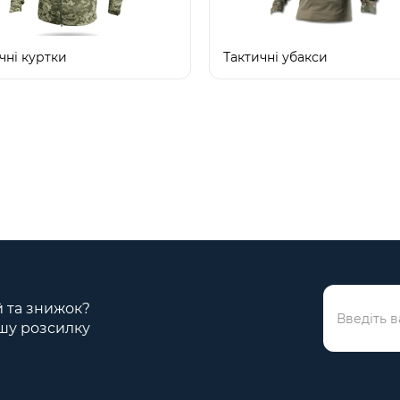
чні куртки
Тактичні убакси
ій та знижок?
шу розсилку