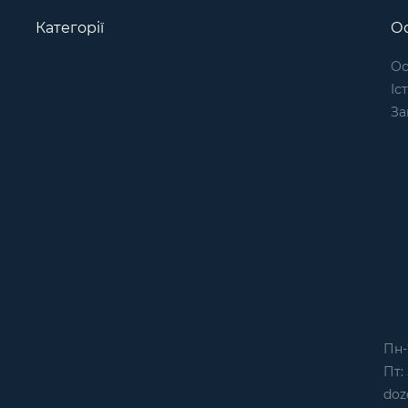
Категорії
Ос
Ос
Іс
За
Пн-
Пт: 
doz