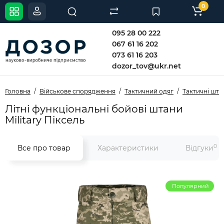
0
095 28 00 222
067 61 16 202
073 61 16 203
dozor_tov@ukr.net
Головна
Військове спорядження
Тактичний одяг
Тактичні шта
Літні функціональні бойові штани
Military Піксель
0
Все про товар
Характеристики
Відгуки
Популярний