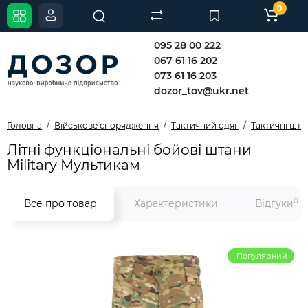
0
095 28 00 222
067 61 16 202
073 61 16 203
dozor_tov@ukr.net
Головна
Військове спорядження
Тактичний одяг
Тактичні шта
Літні функціональні бойові штани
Military Мультикам
0
Все про товар
Характеристики
Відгуки
Популярний