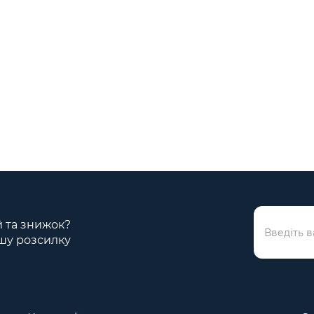
ій та знижок?
шу розсилку