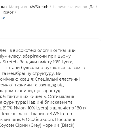
ны
Материал
4WStretch
Наличие карманов
Да
Койот
ики
влені з високотехнологічної тканини
іум-класу, зберігаючи при цьому
tretch: Завдяки вмісту 10% Lycra,
и — штани буквально рухаються разом із
) та мембранну структуру. Ви
мічна фіксація: Спеціальні еластичні
сенню" тканини та захищає від
 шаром тканини, що гарантує
ки: 6 тактичних кишень: Оптимальне
а фурнітура: Надійні блискавки та
90% Nylon, 10% Lycra) з щільністю 180 г/
ехнічні дані : Тканина: 4WStretch
ь кишень: 6 Особливості: Посилені
Coyote) Сірий (Grey) Чорний (Black)