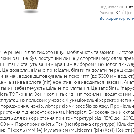
Вид изделия
Шта
Размер
44
Цвет
Всі характерист
йне рішення для тих, хто цінує мобільність та захист. Вигото
 який раніше був доступний лише у спортивному одязі прем
ці штани стануть вашим кращим вибором? Технологія 4-Way S
. Це дозволяє вільно присідати, бігати та долати перешкод
ина має водовідштовхувальне покриття (до 3000 мм вод. ст.
, а зайва волога (піт) ефективно виводиться назовні. Анато
 штанин забезпечують щільне прилягання. Це запобігає "пару
ість ТОП-рівня: Зони колін та сидіння посилені додатковим
ксплуатації в польових умовах. Функціональні характеристи
орядження, ножів, ліхтариків чи засобів зв'язку. Преміальн
истання під навантаженням. Матеріал: Високоякісний склад (
дять для використання при температурі від +15°C до +20°C. Т
00 мм Паропроникність: Так (мембранна структура) Кількіст
и: Піксель (ММ-14) Мультикам (Multicam) Грін (Хакі) Койот (