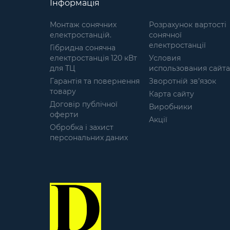
Інформація
разом із вами. Розумний
захист (Мембрана): Тканина
Монтаж сонячних
Розрахунок вартості
має водовідштовхувальне
електростанцій.
сонячної
покриття (до 3000 мм вод. ст.)
електростанції
Гібридна сонячна
та мембранну структуру. Ви
електростанція 120 кВт
Условия
залишаєтесь сухими під
для ТЦ
использования сайта
невеликим дощем, а зайва
Гарантія та повернення
волога (піт) ефективно
Зворотній зв’язок
товару
виводиться назовні.
Карта сайту
Анатомічна фіксація:
Договір публічної
Виробники
Спеціальні еластичні вставки
оферти
Акції
(гумки) під коліном та по низу
Обробка і захист
штанин забезпечують щільне
персональних даних
прилягання. Це запобігає
"парусенню" тканини та
захищає від потрапляння
бруду чи комах. Зносостійкість
ТОП-рівня: Зони колін та
сидіння посилені додатковим
шаром тканини, що гарантує
довговічність навіть при
інтенсивній експлуатації в