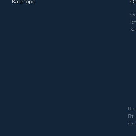
Категорії
Ос
Ос
Іс
За
Пн-
Пт: 
doz