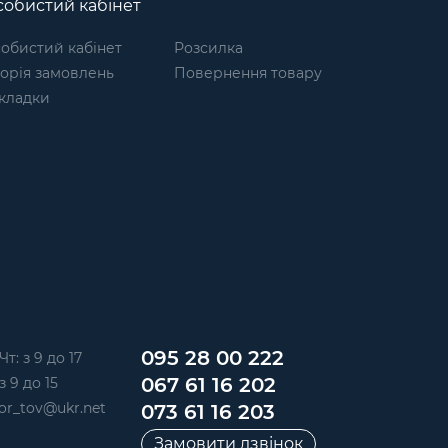
обистий кабінет
обистий кабінет
Розсилка
торія замовлень
Повернення товару
кладки
095 28 00 222
Чт: з 9 до 17
067 61 16 202
з 9 до 15
or_tov@ukr.net
073 61 16 203
Замовити дзвінок