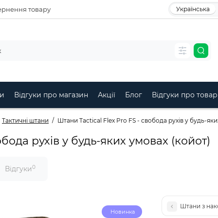
рнення товару
Українська
и
Відгуки про магазин
Акції
Блог
Відгуки про товар
Тактичні штани
Штани Tactical Flex Pro FS - свобода рухів у будь-як
вобода рухів у будь-яких умовах (койот)
0
Відгуки
Штани з нако
Новинка