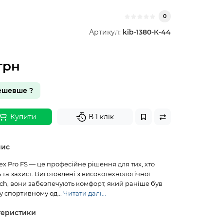
0
Артикул:
kib-1380-К-44
грн
ешевше ?
Купити
В 1 клік
пис
lex Pro FS — це професійне рішення для тих, хто
ь та захист. Виготовлені з високотехнологічної
ch, вони забезпечують комфорт, який раніше був
 спортивному од...
Читати далі...
теристики