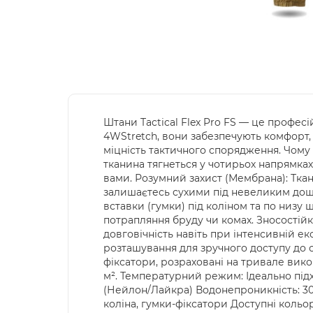
Штани Tactical Flex Pro FS — це професі
4WStretch, вони забезпечують комфорт,
міцність тактичного спорядження. Чому 
тканина тягнеться у чотирьох напрямках
вами. Розумний захист (Мембрана): Ткан
залишаєтесь сухими під невеликим дощем
вставки (гумки) під коліном та по низу
потрапляння бруду чи комах. Зносостійк
довговічність навіть при інтенсивній е
розташування для зручного доступу до сп
фіксатори, розраховані на тривале викор
м². Температурний режим: Ідеально підхо
(Нейлон/Лайкра) Водонепроникність: 30
коліна, гумки-фіксатори Доступні кольор