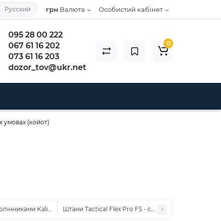
Русский
грн
Валюта
Особистий кабінет
095 28 00 222
0
067 61 16 202
073 61 16 203
dozor_tov@ukr.net
их умовах (койот)
лінниками Kalista Military Full-Pro ріп-стоп мультикам
Штани Tactical Flex Pro FS - свобода рухів у будь-я