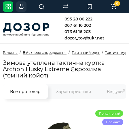
0
095 28 00 222
067 61 16 202
073 61 16 203
dozor_tov@ukr.net
Головна
Військове спорядження
Тактичний одяг
Тактичні кур
Зимова утеплена тактична куртка
Archon Husky Extreme Єврозима
(темний койот)
0
Все про товар
Характеристики
Відгуки
Популярний
Новинка