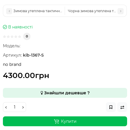
Зимова утеплена тактична куртка Archon Husky Extreme Єврозим
Чорна зимова утеплена тактична 
В наявності
0
Модель:
Артикул:
kib-1367-S
no brand
4300.00грн
Знайшли дешевше ?
Купити