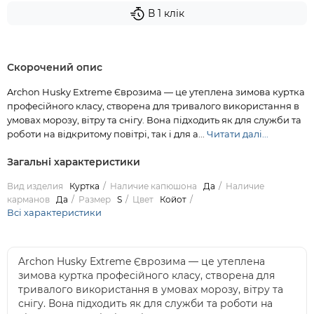
В 1 клік
Скорочений опис
Archon Husky Extreme Єврозима — це утеплена зимова куртка
професійного класу, створена для тривалого використання в
умовах морозу, вітру та снігу. Вона підходить як для служби та
роботи на відкритому повітрі, так і для а...
Читати далі...
Загальні характеристики
Вид изделия
Куртка
Наличие капюшона
Да
Наличие
карманов
Да
Размер
S
Цвет
Койот
Всі характеристики
Archon Husky Extreme Єврозима — це утеплена
зимова куртка професійного класу, створена для
тривалого використання в умовах морозу, вітру та
снігу. Вона підходить як для служби та роботи на