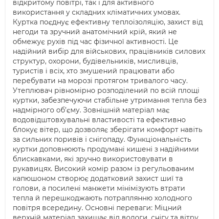
відкритому повітрі, так і для активного
використання у складних кліматичних умовах.
Куртка поєднує ефективну теплоізоляцію, захист від
негоди та зручний анатомічний крій, який не
обмежує рухів під час фізичної активності. Це
надійний вибір для військових, працівників силових
структур, охорони, будівельників, мисливців,
туристів і всіх, хто змушений працювати або
перебувати на морозі протягом тривалого часу.
Утеплювач рівномірно розподілений по всій площі
куртки, забезпечуючи стабільне утримання тепла без
надмірного об’єму. Зовнішній матеріал має
водовідштовхувальні властивості та ефективно
блокує вітер, що дозволяє зберігати комфорт навіть
за сильних поривів і снігопаду. Функціональність
куртки доповнюють продумані кишені з надійними
блискавками, які зручно використовувати в
рукавицях. Високий комір разом із регульованим
капюшоном створює додатковий захист шиї та
голови, а посилені манжети мінімізують втрати
тепла й перешкоджають потраплянню холодного
повітря всередину. Основні переваги: Міцний
верхній матеріал захищає від вологи, снігу та вітру.