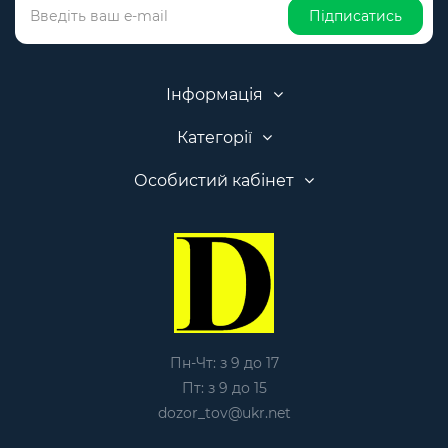
Підписатись
Інформація
Категорії
Особистий кабінет
Пн-Чт: з 9 до 17
Пт: з 9 до 15
dozor_tov@ukr.net