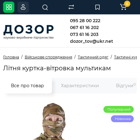
0
095 28 00 222
067 61 16 202
073 61 16 203
dozor_tov@ukr.net
Головна
Військове спорядження
Тактичний одяг
Тактичні кур
Літня куртка-вітровка мультикам
0
Все про товар
Характеристики
Відгуки
Популярний
Новинка