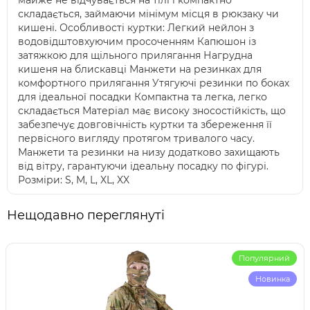
майже не відчувається на тілі і компактно
складається, займаючи мінімум місця в рюкзаку чи
кишені. Особливості куртки: Легкий нейлон з
водовідштовхуючим просоченням Капюшон із
затяжкою для щільного прилягання Нагрудна
кишеня на блискавці Манжети на резинках для
комфортного прилягання Утягуючі резинки по боках
для ідеальної посадки Компактна та легка, легко
складається Матеріал має високу зносостійкість, що
забезпечує довговічність куртки та збереження її
первісного вигляду протягом тривалого часу.
Манжети та резинки на низу додатково захищають
від вітру, гарантуючи ідеальну посадку по фігурі.
Розміри: S, M, L, XL, XX
Нещодавно переглянуті
Популярний
Новинка