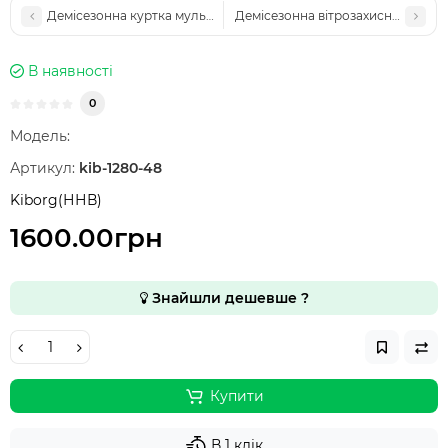
Демісезонна куртка мультикам Call Dragon M-65
Демісезонна вітрозахисна куртка
В наявності
0
Модель:
Артикул:
kib-1280-48
Kiborg(ННВ)
1600.00грн
Знайшли дешевше ?
Купити
В 1 клік