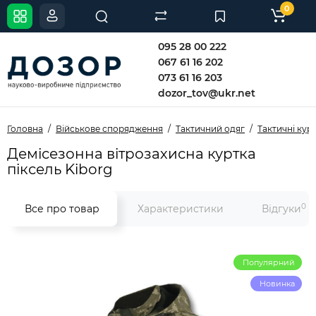
0
095 28 00 222
067 61 16 202
073 61 16 203
dozor_tov@ukr.net
Головна
Військове спорядження
Тактичний одяг
Тактичні кур
Демісезонна вітрозахисна куртка
піксель Kiborg
0
Все про товар
Характеристики
Відгуки
Популярний
Новинка