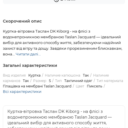
Скорочений опис
Куртка-вітровка Таслан DK Kiborg - на флісі з
водонепроникною мембраною Taslan Jacquard — ідеальний
вибір для активного способу життя, забезпечуючи надійний
захист від вітру та дощу. Завдяки прорезиненим блискавкам,
вона...
Читати далі...
Загальні характеристики
Вид изделия
Куртка
Наличие капюшона
Так
Наличие
карманов
Так
Размер
S
Тип
Тактичний одяг
Тип материала
Плащівка на мембрані Taslan Jacquard
Цвет
Пиксель
Всі характеристики
Куртка-вітровка Таслан DK Kiborg - на флісі з
водонепроникною мембраною Taslan Jacquard —
ідеальний вибір для активного способу життя,