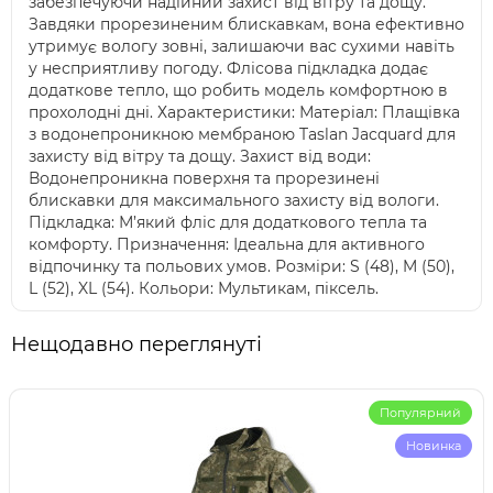
забезпечуючи надійний захист від вітру та дощу.
Завдяки прорезиненим блискавкам, вона ефективно
утримує вологу зовні, залишаючи вас сухими навіть
у несприятливу погоду. Флісова підкладка додає
додаткове тепло, що робить модель комфортною в
прохолодні дні. Характеристики: Матеріал: Плащівка
з водонепроникною мембраною Taslan Jacquard для
захисту від вітру та дощу. Захист від води:
Водонепроникна поверхня та прорезинені
блискавки для максимального захисту від вологи.
Підкладка: М’який фліс для додаткового тепла та
комфорту. Призначення: Ідеальна для активного
відпочинку та польових умов. Розміри: S (48), M (50),
L (52), XL (54). Кольори: Мультикам, піксель.
Нещодавно переглянуті
Популярний
Новинка