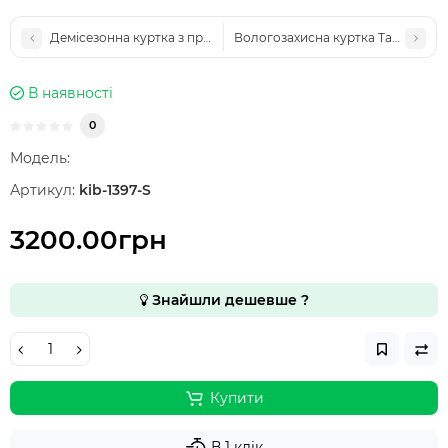
Демісезонна куртка з прихованим капюшоном та водонепрон
Вологозахисна куртка Tactical Fle
В наявності
0
Модель:
Артикул:
kib-1397-S
3200.00грн
Знайшли дешевше ?
Купити
В 1 клік