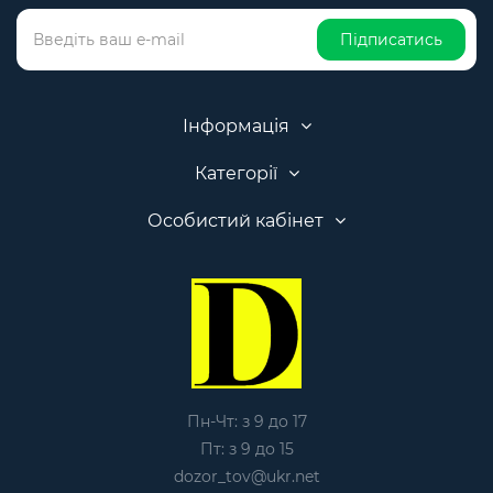
Підписатись
Інформація
Категорії
Особистий кабінет
Пн-Чт: з 9 до 17
Пт: з 9 до 15
dozor_tov@ukr.net