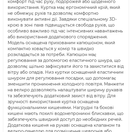
комфорт під час руху, подорожей або щоденного
використання. Куртка має ергономічний крій, який
не обмежує рухів та дозволяє комфортно
виконувати активні дії. Завдяки спеціальному 3D-
крою в зоні пахв підвищується свобода рухів, що
особливо важливо під час інтенсивних навантажень
або використання додаткового спорядження.
Модель оснащена прихованим капюшоном, який
компактно ховається у комір та швидко
розкладається за потреби. Капюшон має
регулювання за допомогою еластичного шнура, що
дозволяє щільно зафіксувати його та захиститися від
вітру або опадів. Низ куртки оснащений еластичним
шнуром для регулювання посадки, що допомагає
зменшити проникнення холодного повітря. Манжети
на велкро дозволяють налаштувати ширину рукавів
та забезпечують додатковий захист від вітру. Для
зручності використання куртка оснащена
функціональними кишенями. Нагрудні та бокові
кишені мають похилі водонепроникні блискавки, що
забезпечують швидкий доступ до необхідних речей.
Додаткова кишеня на рукаві оснащена клапаном та
велкро-панеллю для розміщення шевронів або