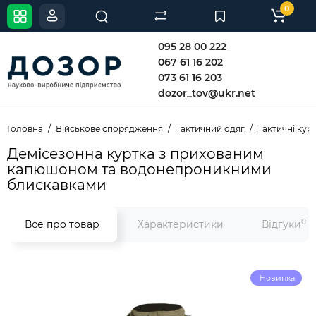
0
095 28 00 222
067 61 16 202
073 61 16 203
dozor_tov@ukr.net
Головна
Військове спорядження
Тактичний одяг
Тактичні кур
Демісезонна куртка з прихованим
капюшоном та водонепроникними
блискавками
0
Все про товар
Характеристики
Відгуки
Новинка