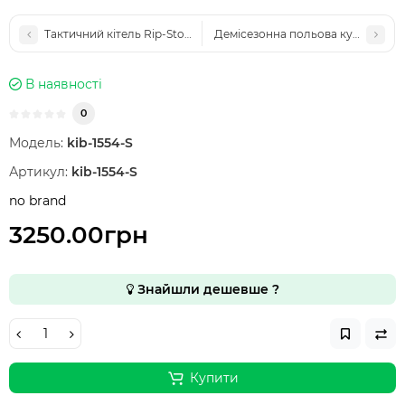
Тактичний кітель Rip-Stop з посиленими ліктями та велкро-па
Демісезонна польова куртка з к
В наявності
0
Модель:
kib-1554-S
Артикул:
kib-1554-S
no brand
3250.00грн
Знайшли дешевше ?
Купити