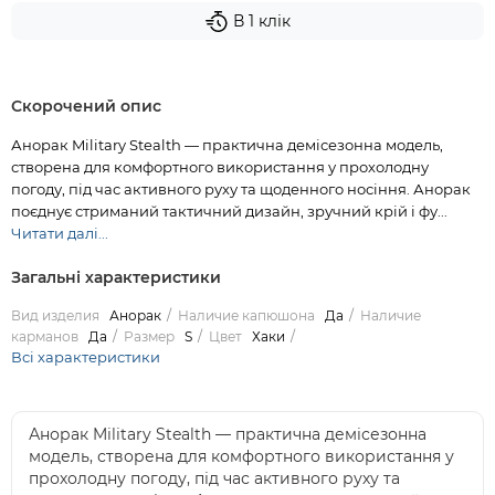
В 1 клік
Скорочений опис
Анорак Military Stealth — практична демісезонна модель,
створена для комфортного використання у прохолодну
погоду, під час активного руху та щоденного носіння. Анорак
поєднує стриманий тактичний дизайн, зручний крій і фу...
Читати далі...
Загальні характеристики
Вид изделия
Анорак
Наличие капюшона
Да
Наличие
карманов
Да
Размер
S
Цвет
Хаки
Всі характеристики
Анорак Military Stealth — практична демісезонна
модель, створена для комфортного використання у
прохолодну погоду, під час активного руху та