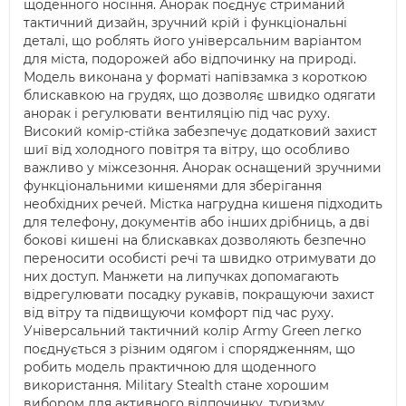
щоденного носіння. Анорак поєднує стриманий
тактичний дизайн, зручний крій і функціональні
деталі, що роблять його універсальним варіантом
для міста, подорожей або відпочинку на природі.
Модель виконана у форматі напівзамка з короткою
блискавкою на грудях, що дозволяє швидко одягати
анорак і регулювати вентиляцію під час руху.
Високий комір-стійка забезпечує додатковий захист
шиї від холодного повітря та вітру, що особливо
важливо у міжсезоння. Анорак оснащений зручними
функціональними кишенями для зберігання
необхідних речей. Містка нагрудна кишеня підходить
для телефону, документів або інших дрібниць, а дві
бокові кишені на блискавках дозволяють безпечно
переносити особисті речі та швидко отримувати до
них доступ. Манжети на липучках допомагають
відрегулювати посадку рукавів, покращуючи захист
від вітру та підвищуючи комфорт під час руху.
Універсальний тактичний колір Army Green легко
поєднується з різним одягом і спорядженням, що
робить модель практичною для щоденного
використання. Military Stealth стане хорошим
вибором для активного відпочинку, туризму,