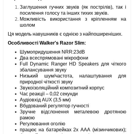
Заглушення гучних звуків (як пострілів), так і
посилення голосу та інших тихих звуків.
Можливість використання з кріпленням на
шолом
Ця модель навушників є однією з найпоширеніших.
Особливості Walker's Razor Slim:
Шумопридушення NRR:23dB
Два всеспрямовані мікрофони
Full Dynamic Ranger HD Speakers для чіткого
збалансування звуку
Низький шум/частота, налаштування для
природної чіткості звуку
Звукоізоляційний композитний корпус
Час реакції – 0,02 секунди
Аудіовхід AUX (3,5 мм)
Вбудований регулятор гучності
Зручне відслонення металевою дротяною
рамою
Регулювання оголію
працює на батарейках 2х ААА (мізинчикових);