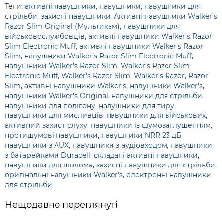
Теги:
активні навушники
,
навушники
,
навушники для
стрільби
,
захисні навушники
,
Активні навушники Walker's
Razor Slim Original (Мультикам)
,
навушники для
військовослужбовців
,
активні навушники Walker's Razor
Slim Electronic Muff
,
активні навушники Walker's Razor
Slim
,
навушники Walker's Razor Slim Electronic Muff
,
навушники Walker's Razor Slim
,
Walker's Razor Slim
Electronic Muff
,
Walker's Razor Slim
,
Walker's Razor
,
Razor
Slim
,
активні навушники Walker's
,
навушники Walker's
,
навушники Walker's Original
,
навушники для стрільби
,
навушники для полігону
,
навушники для тиру
,
навушники для мисливців
,
навушники для військових
,
активний захист слуху
,
навушники із шумозаглушенням
,
протишумові навушники
,
навушники NRR 23 дБ
,
навушники з AUX
,
навушники з аудіовходом
,
навушники
з батарейками Duracell
,
складані активні навушники
,
навушники для шолома
,
захисні навушники для стрільби
,
оригінальні навушники Walker's
,
електронні навушники
для стрільби
Нещодавно переглянуті