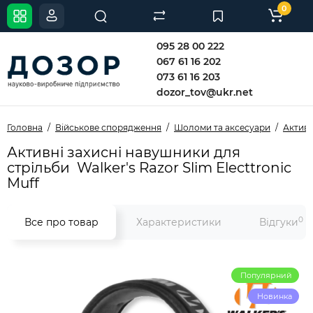
0
095 28 00 222
067 61 16 202
073 61 16 203
dozor_tov@ukr.net
Головна
Військове спорядження
Шоломи та аксесуари
Актив
Активні захисні навушники для
стрільби Walker's Razor Slim Electtronic
Muff
0
Все про товар
Характеристики
Відгуки
Популярний
Новинка