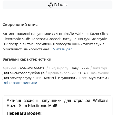
В 1 клік
Скорочений опис
Активні захисні навушники для стрільби Walker's Razor Slim
Electtronic Muff! Переваги моделі: Заглушення гучних звуків
(як пострілів), так і посилення голосу та інших тихих звуків.
Можливість використання ...
Читати далі...
Загальні характеристики
Артикул
GWP-RSEM-MCC
Вид виробу
Навушники
Категорії
Для військовослужбовців
Країна виробник
США
Назначение
Для захисту слуху
Тип
Активні навушники
Цвет
Мультикам
Всі характеристики
Активні захисні навушники для стрільби Walker's
Razor Slim Electtronic Muff!
Переваги моделі: