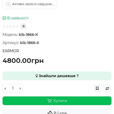
Активні захисні навушники-беруші Earmor M20T Pro Bluetooth
В наявності
0
Модель:
kib-1866-К
Артикул:
kib-1866-К
EARMOR
4800.00грн
Знайшли дешевше ?
Купити
В 1 клік