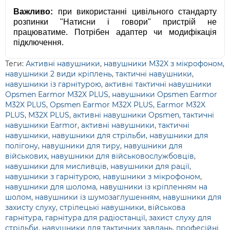
Важливо:
при використанні цивільного стандарту
розпинки "Натисни і говори" пристрій не
працюватиме. Потрібен адаптер чи модифікація
підключення.
Теги:
Активні навушники
,
навушники M32X з мікрофоном
,
навушники 2 види кріплень
,
тактичні навушники
,
навушники із гарнітурою
,
активні тактичні навушники
Opsmen Earmor M32X PLUS
,
навушники Opsmen Earmor
M32X PLUS
,
Opsmen Earmor M32X PLUS
,
Earmor M32X
PLUS
,
M32X PLUS
,
активні навушники Opsmen
,
тактичні
навушники Earmor
,
активні навушники
,
тактичні
навушники
,
навушники для стрільби
,
навушники для
полігону
,
навушники для тиру
,
навушники для
військових
,
навушники для військовослужбовців
,
навушники для мисливців
,
навушники для рації
,
навушники з гарнітурою
,
навушники з мікрофоном
,
навушники для шолома
,
навушники із кріпленням на
шолом
,
навушники із шумозаглушенням
,
навушники для
захисту слуху
,
стрілецькі навушники
,
військова
гарнітура
,
гарнітура для радіостанції
,
захист слуху для
стрільби
,
навушники для тактичних завдань
,
професійні