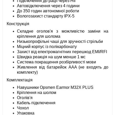
Підключення до рації через НІГ
Автовідключення через 4 години
До 350 годин автономної роботи
Вологозахист стандарту IPX-5
Конструкція
Складне оголов'я з можливістю заміни на
кріплення для шолома
Низькопрофільні чаші для зручності стрільби
Міцний корпус із полікарбонату
Захист від електромагнітних перешкод EMI/RFI
Швидка реакція на шум менше 1 мс
Система покращення розбірливості мови
Живлення від батарейок AAA (не входять до
комплекту)
Комплектація
Навушники Opsmen Earmor M32X PLUS
Кріплення на шолом
Оголів'я
Кабель підключення
Чохол
Упаковка