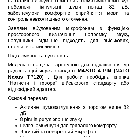
навколишніх звуків. Пристрій автоматично пригнічує
небезпечні імпульсні шуми понад 82 дБ,
забезпечуючи комфортне сприйняття мови та
контроль навколишнього оточення.
Завдяки вбудованим мікрофонам з функцією
просторового визначення напрямку звуку,
навушники відмінно підходять для військових,
стрільців та мисливців.
Підключення та сумісність
Модель оснащена гарнітурою для підключення до
радіостанцій через стандарт
Mil-STD 4 PIN (NATO
Nexus TP120)
. Для роботи необхідна кнопка
"Натисни і говори" військового стандарту або
відповідний адаптер.
Основні переваги
Активне шумозаглушення з порогом вище 82
дБ
8 рівнів регулювання звуку
Гелеві амбушури для тривалого комфорту
Знімний та поворотний мікрофон