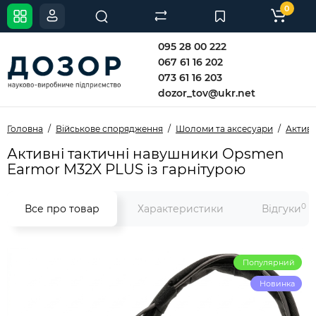
0
095 28 00 222
067 61 16 202
073 61 16 203
dozor_tov@ukr.net
Головна
Військове спорядження
Шоломи та аксесуари
Актив
Активні тактичні навушники Opsmen
Earmor M32X PLUS із гарнітурою
0
Все про товар
Характеристики
Відгуки
Популярний
Новинка