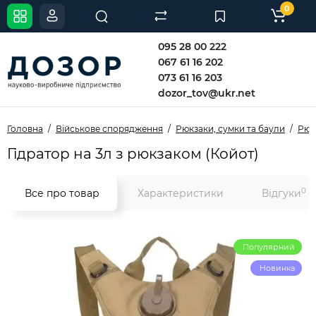
0
095 28 00 222
067 61 16 202
073 61 16 203
dozor_tov@ukr.net
Головна
Військове спорядження
Рюкзаки, сумки та баули
Рюк
Гідратор на 3л з рюкзаком (Койот)
0
Все про товар
Характеристики
Відгуки
Популярний
Новинка