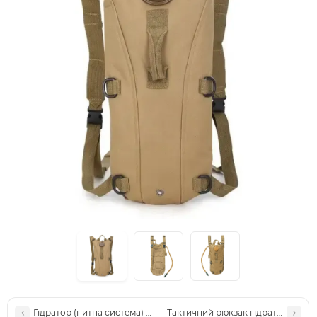
Гідратор (питна система) Hidro Izotube 2.5л Хакі
Тактичний рюкзак гідратор на 3 л