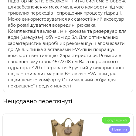
Гідратор на 3л із рюкзаком - питна система створена
для забезпечення максимального комфорту під час
тривалих переходів і спрощення процесу гідрації.
Може використовуватися як самостійний аксесуар
або розміщуватися всередині рюкзака.
Комплектація включає міні-рюкзак та резервуар для
води («медуза»), об'ємом до 3л. Для оптимальних
характеристик виробник рекомендує наповнювати
до 2,5 л. Спинка з вставками EVA-піни покращує
комфорт і вентиляцію. Характеристики: Розміри в
наповненому стані: 45х22х18 см Вага порожнього
гідратора: 420 г Переваги: Зручний у використанні
під час тривалих маршів Вставки з EVA-піни для
підвищеного комфорту Оптимальний об'єм для
покращеної продуктивності
Нещодавно переглянуті
Популярний
Новинка