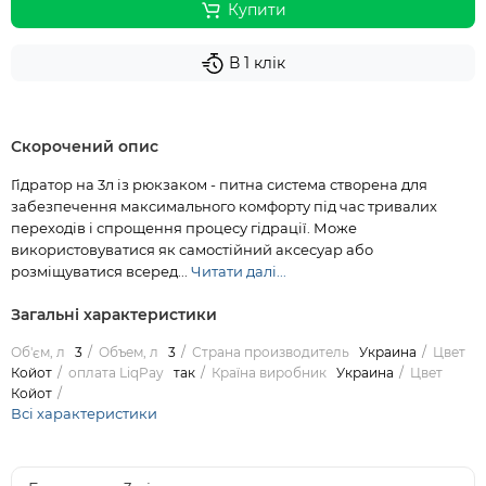
Купити
В 1 клік
Скорочений опис
Гідратор на 3л із рюкзаком - питна система створена для
забезпечення максимального комфорту під час тривалих
переходів і спрощення процесу гідрації. Може
використовуватися як самостійний аксесуар або
розміщуватися всеред...
Читати далі...
Загальні характеристики
Об'єм, л
3
Объем, л
3
Страна производитель
Украина
Цвет
Койот
оплата LiqPay
так
Країна виробник
Украина
Цвет
Койот
Всі характеристики