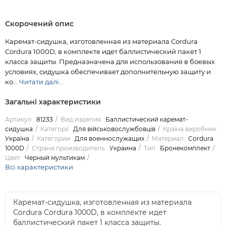
Скорочений опис
Каремат-сидушка, изготовленная из материала Cordura
Cordura 1000D, в комплекте идет баллистический пакет 1
класса защиты. Предназначена для использования в боевых
условиях, сидушка обеспечивает дополнительную защиту и
ко...
Читати далі...
Загальні характеристики
Артикул
81233
Вид изделия
Баллистический каремат-
сидушка
Категорії
Для військовослужбовців
Країна виробник
Україна
Категории
Для военнослужащих
Материал
Cordura
1000D
Страна производитель
Украина
Тип
Бронекомплект
Цвет
Черный мультикам
Всі характеристики
Каремат-сидушка, изготовленная из материала
Cordura Cordura 1000D, в комплекте идет
баллистический пакет 1 класса защиты.