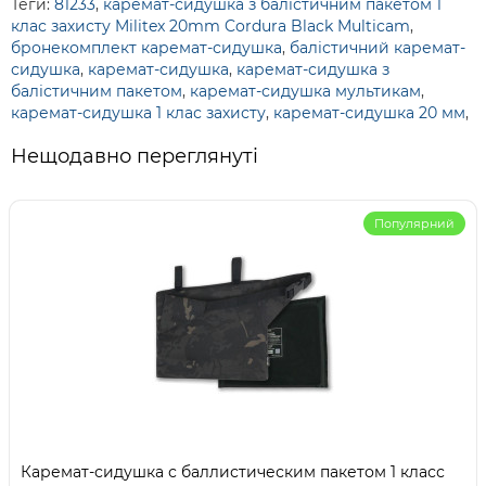
Теги:
81233
,
каремат-сидушка з балістичним пакетом 1
клас захисту Militex 20mm Cordura Black Multicam
,
бронекомплект каремат-сидушка
,
балістичний каремат-
сидушка
,
каремат-сидушка
,
каремат-сидушка з
балістичним пакетом
,
каремат-сидушка мультикам
,
каремат-сидушка 1 клас захисту
,
каремат-сидушка 20 мм
,
Нещодавно переглянуті
Популярний
Каремат-сидушка с баллистическим пакетом 1 класс