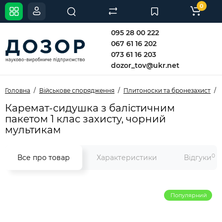
0
095 28 00 222
067 61 16 202
073 61 16 203
dozor_tov@ukr.net
Головна
Військове спорядження
Плитоноски та бронезахист
Каремат-сидушка з балістичним
пакетом 1 клас захисту, чорний
мультикам
0
Все про товар
Характеристики
Відгуки
Популярний