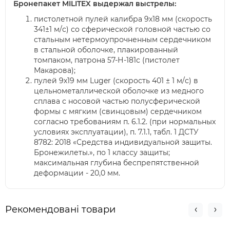
Бронепакет MILITEX выдержал выстрелы:
пистолетной пулей калибра 9х18 мм (скорость
341±1 м/c) со сферической головной частью со
стальным нетермоупрочненным сердечником
в стальной оболочке, плакированный
томпаком, патрона 57-Н-181с (пистолет
Макарова);
пулей 9х19 мм Luger (скорость 401 ± 1 м/c) в
цельнометаллической оболочке из медного
сплава с носовой частью полусферической
формы с мягким (свинцовым) сердечником
согласно требованиям п. 6.1.2. (при нормальных
условиях эксплуатации), п. 7.1.1, табл. 1 ДСТУ
8782: 2018 «Средства индивидуальной защиты.
Бронежилеты.», по 1 классу защиты;
максимальная глубина беспрепятственной
деформации - 20,0 мм.
Рекомендовані товари