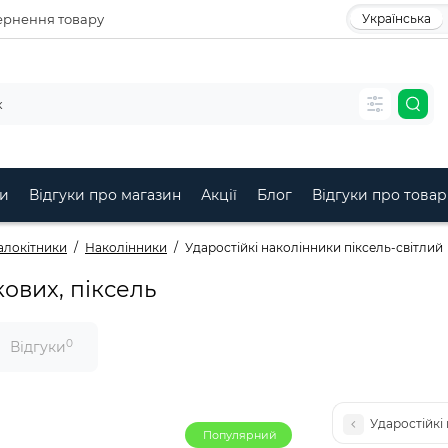
рнення товару
Українська
и
Відгуки про магазин
Акції
Блог
Відгуки про товар
алокітники
Наколінники
Ударостійкі наколінники піксель-світлий
ових, піксель
0
Відгуки
Ударостійкі
Популярний