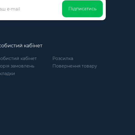
Підписатись
обистий кабінет
обистий кабінет
Розсилка
торія замовлень
Повернення товару
кладки