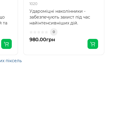
1020
1016
Удароміцні наколінники -
Ткань 
що
забезпечують захист під час
и элас
 та
найінтенсивніших дій.
Подкла
.
Розроблені для використан..
Наполн
0
980.00грн
370.0
их піксель