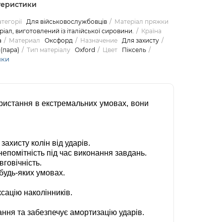
теристики
тегорії
Для військовослужбовців
Матеріал пряжки
іал, виготовлений із італійської сировини.
Країна
а
Материал
Оксфорд
Назначение
Для захисту
(пара)
Тип матеріалу
Oxford
Цвет
Піксель
ики
ористання в екстремальних умовах, вони
захисту колін від ударів.
епомітність під час виконання завдань.
говічність.
будь-яких умовах.
сацію наколінників.
ння та забезпечує амортизацію ударів.