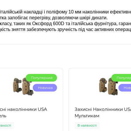
и італійській накладці і поліфому 10 мм наколінники ефектив
тка запобігає перегріву, дозволяючи шкірі дихати.
ласу, таких як Оксфорд 600D та італійська фурнітура, гаран
ість зняття забезпечують зручність під час активних операц
Популярний
Популя
Новинка
Нов
сні наколінники USA
Захисні Наколінники US
ель
Мультикам
явності
В наявності