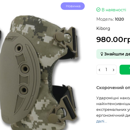
Новинка
В наявності
Модель:
1020
Kiborg
980.00г
Знайшли д
Скорочений о
Удароміцні накол
найінтенсивніши
екстремальних ум
ергономічний диз
далі...