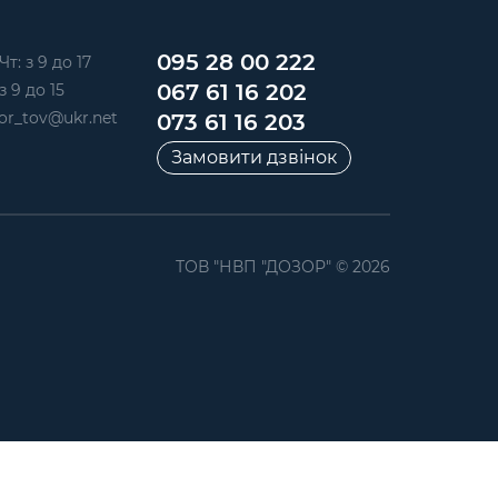
095 28 00 222
Чт: з 9 до 17
067 61 16 202
з 9 до 15
or_tov@ukr.net
073 61 16 203
Замовити дзвінок
ТОВ "НВП "ДОЗОР" © 2026