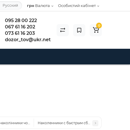
Русский
грн
Валюта
Особистий кабінет
095 28 00 222
0
067 61 16 202
073 61 16 203
dozor_tov@ukr.net
 наколінники чорні
Наколенники с быстрым сбросом