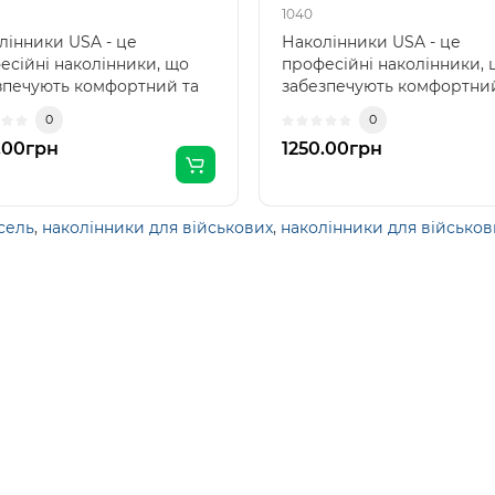
1040
лінники USA - це
Наколінники USA - це
есійні наколінники, що
професійні наколінники, 
зпечують комфортний та
забезпечують комфортний
ний захист колін під..
надійний захист колін під.
0
0
.00грн
1250.00грн
сель
,
наколінники для військових
,
наколінники для військов