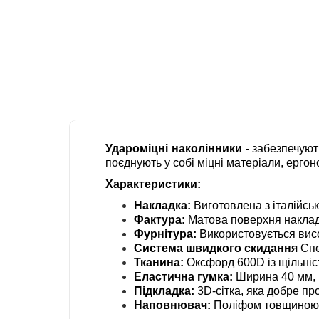
Удароміцні наколінники
- забезпечуют
поєднують у собі міцні матеріали, ерго
Характеристики:
Накладка:
Виготовлена з італійськ
Фактура:
Матова поверхня накладки
Фурнітура:
Використовується висок
Система швидкого скидання
Спе
Тканина:
Оксфорд 600D із щільніс
Еластична гумка:
Ширина 40 мм, щ
Підкладка:
3D-сітка, яка добре про
Наповнювач:
Поліфом товщиною 1