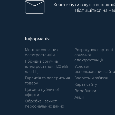
ефективного захисту колін від
Хочете бути в курсі всіх акц
ударів. Фактура: Матова
Підпишіться на на
поверхня накладки та
люверсів не дає відблисків, що
забезпечує додаткову
непомітність під час виконання
завдань. Фурнітура:
Використовується
Інформація
високоякісна італійська
фурнітура, що гарантує
Монтаж сонячних
Розрахунок вартості
надійність та довговічність.
електростанцій.
сонячної
Система швидкого скидання
електростанції
Гібридна сонячна
Спеціальний механізм
електростанція 120 кВт
Условия
дозволяє швидко знімати
для ТЦ
использования сайта
наколінники в будь-яких
Гарантія та повернення
умовах. Тканина: Оксфорд
Зворотній зв’язок
товару
600D із щільністю не менше
Карта сайту
320 г/м, стійка до зношування
Договір публічної
Виробники
та пошкоджень. Еластична
оферти
Акції
гумка: Ширина 40 мм, щільна
Обробка і захист
та стійка до розтягування, що
персональних даних
забезпечує надійну фіксацію
наколінників. Підкладка: 3D-