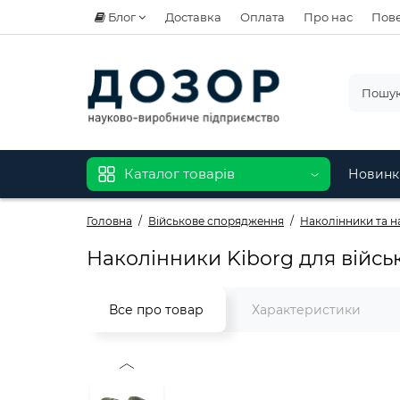
Блог
Доставка
Оплата
Про нас
Пове
Каталог товарів
Новинк
Головна
Військове спорядження
Наколінники та н
Наколінники Kiborg для військ
Все про товар
Характеристики