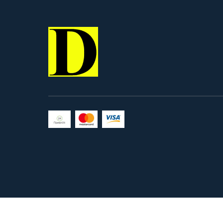
сітка, яка добре пропускає
повітря, запобігаючи перегріву
навіть у спеку. Наповнювач:
Поліфом товщиною 10 мм,
який зберігає свою форму
після активного використання
та забезпечує амортизацію
ударів. Переваги: Висока
стійкість до ударів завдяки
італійській накладці і поліфому
10 мм наколінники ефективно
поглинають удари. Комфорт за
будь-якої погоди, 3D-сітка
запобігає перегріву,
дозволяючи шкірі дихати.
Використання матеріалів
преміум-класу, таких як
Оксфорд 600D та італійська
фурнітура, гарантує тривалу
службу. Швидке скидання,
легкість та швидкість зняття
забезпечують зручність під час