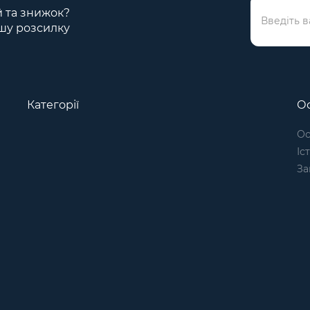
ій та знижок?
шу розсилку
Категорії
Ос
Ос
Іс
За