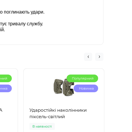
но поглинають удари.
тує тривалу службу.
ій.
рний
Популярний
инка
Новинка
A
Ударостійкі наколінники
Накол
піксель-світлий
сброс
В наявності
Немає в