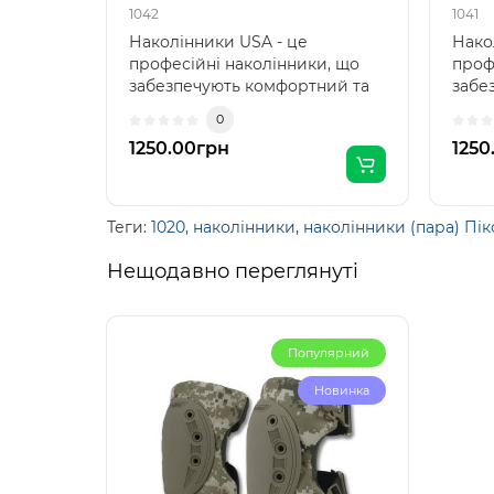
1042
1041
Наколінники USA - це
Нако
професійні наколінники, що
проф
забезпечують комфортний та
забе
надійний захист колін під..
надій
0
1250.00грн
1250
Теги:
1020
,
наколінники
,
наколінники (пара) Пік
Нещодавно переглянуті
Популярний
Новинка