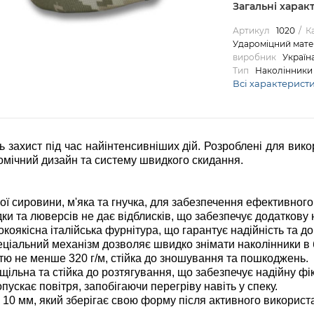
Загальні харак
Артикул
1020
Ка
Удароміцний матер
виробник
Україн
Тип
Наколінники 
Всі характерист
ь захист під час найінтенсивніших дій. Розроблені для вик
номічний дизайн та систему швидкого скидання.
ої сировини, м'яка та гнучка, для забезпечення ефективного 
 та люверсів не дає відблисків, що забезпечує додаткову н
оякісна італійська фурнітура, що гарантує надійність та дов
ціальний механізм дозволяє швидко знімати наколінники в 
тю не менше 320 г/м, стійка до зношування та пошкоджень.
ільна та стійка до розтягування, що забезпечує надійну фік
пускає повітря, запобігаючи перегріву навіть у спеку.
0 мм, який зберігає свою форму після активного використа