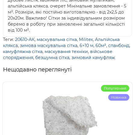
дубове листя; хвойний ліс; зимовий мультикам;
альпійська клякса. очерет Мінімальне замовлення - 5
м². Розміри, які постійно виготовляємо - від 2х2,5 до
20х20м. Важливо! Сітки за індивідуальним розміром
беремо в роботу при замовленні загальної кількості
від 100 м².
Теги:
20610-АК
,
маскувальна сітка
,
Militex
,
Альпійська
клякса
,
зимова маскувальна сітка
,
6×10 м
,
60м²
,
спанбонд
,
камуфляжна сітка
,
маскування техніки
,
військове
спорядження
,
безшумна сітка
,
зимовий камуфляж
Нещодавно переглянуті
Популярний
Новинка