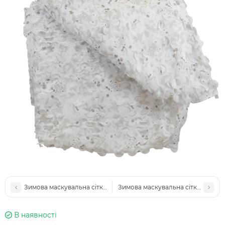
Зимова маскувальна сітка Militex Альпійська клякса 5х10м (площ
Зимова маскувальна сітка Militex 
В наявності