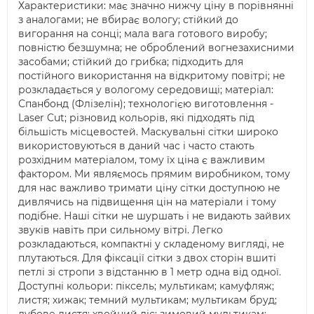
Характеристики: має значно нижчу ціну в порівнянні
з аналогами; не вбирає вологу; стійкий до
вигорання на сонці; мала вага готового виробу;
повністю безшумна; не оброблений вогнезахисними
засобами; стійкий до грибка; підходить для
постійного використання на відкритому повітрі; не
розкладається у вологому середовищі; матеріал:
Спанбонд (Флізелін); технологією виготовлення -
Laser Cut; різновид кольорів, які підходять під
більшість місцевостей. Маскувальні сітки широко
використовуються в даний час і часто стають
розхідним матеріалом, тому їх ціна є важливим
фактором. Ми являємось прямим виробником, тому
для нас важливо тримати ціну сітки доступною не
дивлячись на підвищення цін на матеріали і тому
подібне. Наші сітки не шуршать і не видають зайвих
звуків навіть при сильному вітрі. Легко
розкладаються, компактні у складеному вигляді, не
плутаються. Для фіксації сітки з двох сторін вшиті
петлі зі стропи з відстанню в 1 метр одна від одної.
Доступні кольори: піксель; мультикам; камуфляж;
листя; хижак; темний мультикам; мультикам бруд;