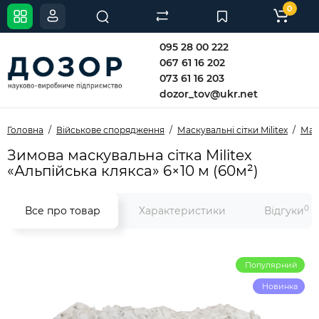
0
095 28 00 222
067 61 16 202
073 61 16 203
dozor_tov@ukr.net
Головна
Військове спорядження
Маскувальні сітки Militex
Маск
Зимова маскувальна сітка Militex
«Альпійська клякса» 6×10 м (60м²)
0
Все про товар
Характеристики
Відгуки
Популярний
Новинка