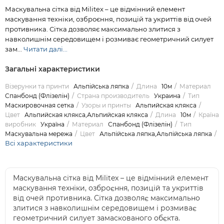
Маскувальна сітка від Militex – це відмінний елемент
маскування техніки, озброєння, позицій та укриттів від очей
противника. Сітка дозволяє максимально злитися з
навколишнім середовищем і розмиває геометричний силует
зам...
Читати далі...
Загальні характеристики
Візерунки та принти
Альпійська ляпка
Длина
10м
Материал
Спанбонд (Флізелін)
Страна производитель
Украина
Тип
Маскировочная сетка
Узоры и принты
Альпийская клякса
Цвет
Альпийская клякса,Альпийская клякса
Длина
10м
Країна
виробник
Україна
Материал
Спанбонд (Флізелін)
Тип
Маскувальна мережа
Цвет
Альпійська ляпка,Альпійська ляпка
Всі характеристики
Маскувальна сітка від Militex – це відмінний елемент
маскування техніки, озброєння, позицій та укриттів
від очей противника. Сітка дозволяє максимально
злитися з навколишнім середовищем і розмиває
геометричний силует замаскованого обєкта.