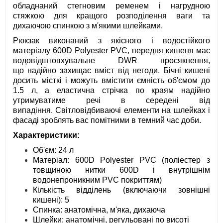
обладнаний стегновим ременем і нагрудною
стяжкою для кращого розподілення ваги та
дихаючою спинкою з м'якими шлейками.
Рюкзак виконаний з якісного і водостійкого
матеріалу 600D Polyester PVC, передня кишеня має
водовідштовхувальне DWR просякнення,
що надійно захищає вміст від негоди. Бічні кишені
досить місткі і можуть вмістити ємність об'ємом до
1.5 л, а еластична стрічка по краям надійно
утримуватиме речі в середені від
випадіння. Світловідбиваючі елементи на шлейках і
фасаді зроблять вас помітними в темний час доби.
Характеристики:
Об'єм: 24 л
Матеріал: 600D Polyester PVC (поліестер з
товщиною нитки 600D і внутрішнім
водонепроникним PVC покриттям)
Кількість відділень (включаючи зовнішні
кишені): 5
Спинка: анатомічна, м'яка, дихаюча
Шлейки: анатомічні, регульовані по висоті