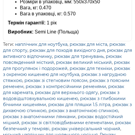
Розміри в упаковці, мм: 550х370х50
Вага, кг: 0.470
Вага в упаковці, кг: 0.570
Термін гарантії:
1 рік
Виробник:
Semi Line (Польща)
Теги:
наплічник для ноутбука
,
рюкзак для міста
,
рюкзак
для спорту
,
рюкзак для походів вихідного дня
,
рюкзак для
активного відпочинку
,
рюкзак для тренувань
,
рюкзак
повсякденний місткий
,
рюкзак великий міський
,
рюкзак
для прогулянок і подорожей
,
рюкзак для техніки
,
рюкзак
з окремою кишенею для ноутбука
,
рюкзак з нагрудною
стяжкою
,
рюкзак зі стегновим поясом
,
рюкзак з поясним
ременем
,
рюкзак з компресійними ременями
,
рюкзак
для каремата
,
рюкзак для верхнього одягу
,
рюкзак з
водовідштовхувальною кишенею
,
рюкзак з глибокими
бічними кишенями
,
рюкзак для пляшки 1.5 літра
,
рюкзак з
дихаючою спинкою
,
рюкзак з анатомічною спинкою
,
рюкзак з анатомічними лямками
,
рюкзак водостійкий
міцний
,
рюкзак зі світловідбивними елементами
,
рюкзак
безпечний у темряві
,
рюкзак універсальний чорний
,
міський наплічник для щоденного носіння
,
Рюкзак