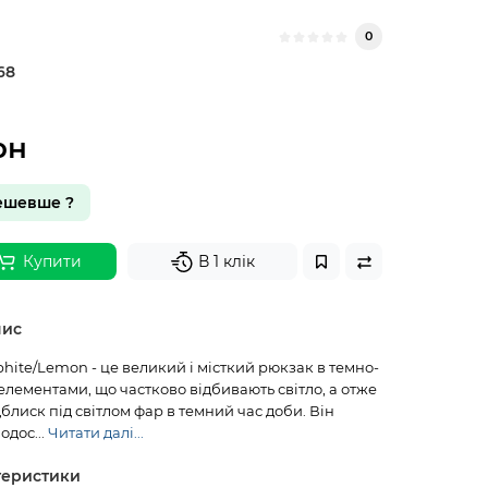
0
68
рн
ешевше ?
Купити
В 1 клік
пис
phite/Lemon - це великий і місткий рюкзак в темно-
 елементами, що частково відбивають світло, а отже
дблиск під світлом фар в темний час доби. Він
одос...
Читати далі...
теристики