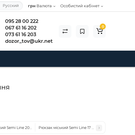
Русский
грн
Валюта
Особистий кабінет
095 28 00 222
0
067 61 16 202
073 61 16 203
dozor_tov@ukr.net
ння
ий Semi Line 20 Pink/Blue (J4916-3)
Рюкзак міський Semi Line 17 Black Print (J4686-1)