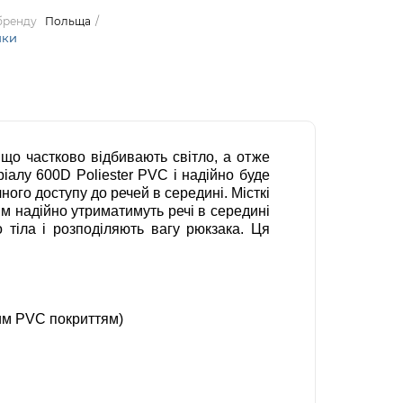
 бренду
Польща
ики
 що частково відбивають світло, а отже
ріалу 600D Poliester PVC і надійно буде
ого доступу до речей в середині. Місткі
аям надійно утриматимуть речі в середині
 тіла і розподіляють вагу рюкзака. Ця
ним PVC покриттям)