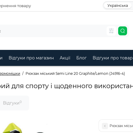
рнення товару
Українська
и
Відгуки про магазин
Акції
Блог
Відгуки про товар
гермомішки
Рюкзак міський Semi Line 20 Graphite/Lemon (J4916-4)
рий для спорту і щоденного використа
0
Відгуки
Рюкзак міськ