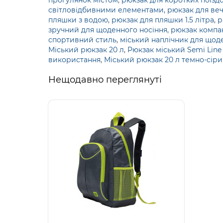
прогулянок містом
,
рюкзак для коротких поїзд
світловідбивними елементами
,
рюкзак для веч
пляшки з водою
,
рюкзак для пляшки 1.5 літра
,
р
зручний для щоденного носіння
,
рюкзак компак
спортивний стиль
,
міський наплічник для щод
Міський рюкзак 20 л
,
Рюкзак міський Semi Line 
використання
,
Міський рюкзак 20 л темно-сір
Нещодавно переглянуті