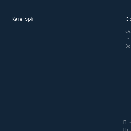
Категорії
Ос
Ос
Іс
За
Пн-
Пт: 