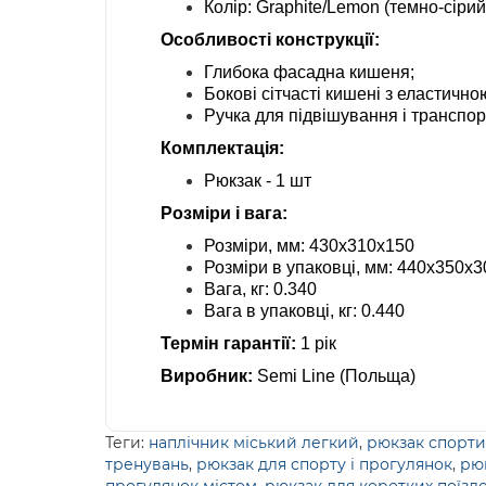
Колір: Graphite/Lemon (темно-сірий
Особливості конструкції:
Глибока фасадна кишеня;
Бокові сітчасті кишені з еластично
Ручка для підвішування і транспор
Комплектація:
Рюкзак - 1 шт
Розміри і вага:
Розміри, мм: 430х310х150
Розміри в упаковці, мм: 440х350х3
Вага, кг: 0.340
Вага в упаковці, кг: 0.440
Термін гарантії:
1 рік
Виробник:
Semi Line (Польща)
Теги:
наплічник міський легкий
,
рюкзак спорти
тренувань
,
рюкзак для спорту і прогулянок
,
рюк