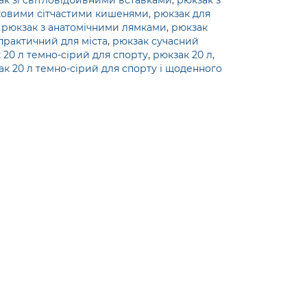
ак зі світловідбивними вставками
,
рюкзак з
ковими сітчастими кишенями
,
рюкзак для
,
рюкзак з анатомічними лямками
,
рюкзак
практичний для міста
,
рюкзак сучасний
 20 л темно-сірий для спорту
,
рюкзак 20 л
,
к 20 л темно-сірий для спорту і щоденного