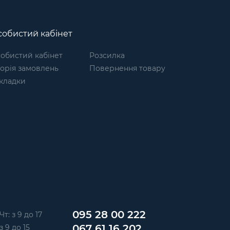
обистий кабінет
обистий кабінет
Розсилка
торія замовлень
Повернення товару
кладки
095 28 00 222
Чт: з 9 до 17
067 61 16 202
з 9 до 15