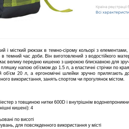
Країна реєстрації
Всі характерист
кий і місткий рюкзак в темно-сірому кольорі з елементами,
 в темний час доби. Він виготовлений з водостійкого мате
к має велику передню кишеню з широкою блискавкою для зручн
и пляшку напою об'ємом до 1.5 л, а еластичні стрічки по кр
 об'єм 20 л, а ергономічні шлейки зручно прилягають до
ного використання, занять спортом чи прогулянок містом.
ліестер з товщиною нитки 600D і внутрішнім водонепроник
нішні кишені): 4
овані по висоті
увань, для повсякденного використання у місті