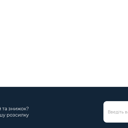
ій та знижок?
шу розсилку