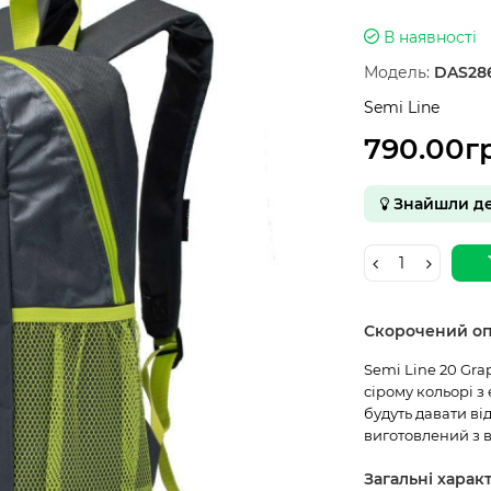
В наявності
Модель:
DAS28
Semi Line
790.00г
Знайшли д
Скорочений о
Semi Line 20 Gra
сірому кольорі з
будуть давати ві
виготовлений з в
Загальні харак