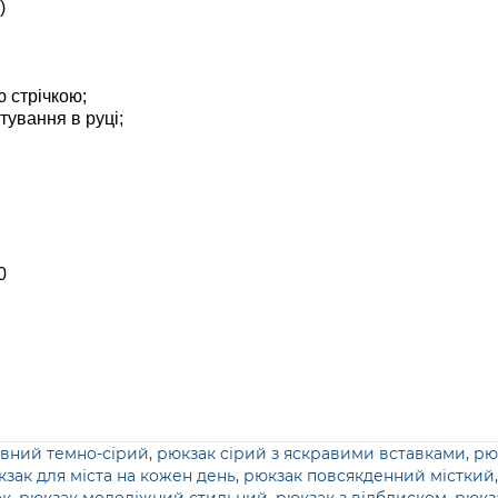
)
ю стрічкою;
тування в руці;
0
вний темно-сірий
,
рюкзак сірий з яскравими вставками
,
рю
зак для міста на кожен день
,
рюкзак повсякденний місткий