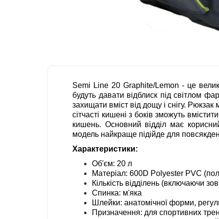
Semi Line 20 Graphite/Lemon - це вели
будуть давати відблиск під світлом фар
захищати вміст від дощу і снігу. Рюкза
сітчасті кишені з боків зможуть вмістит
кишень. Основний відділ має корисний
модель найкраще підійде для повсякден
Характеристики:
Об'єм: 20 л
Матеріал: 600D Polyester PVC (по
Кількість відділень (включаючи зов
Спинка: м'яка
Шлейки: анатомічної форми, регуль
Призначення: для спортивних трен