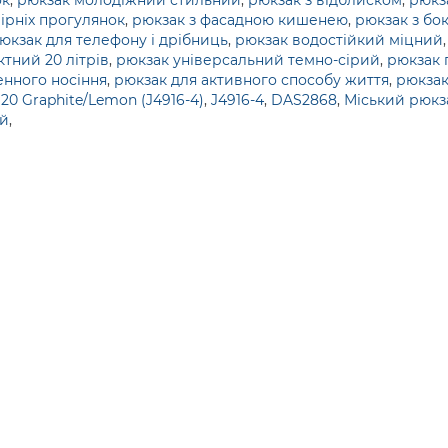
ок
,
рюкзак молодіжний стильний
,
рюкзак з відблиском
,
рюкз
ірніх прогулянок
,
рюкзак з фасадною кишенею
,
рюкзак з бо
юкзак для телефону і дрібниць
,
рюкзак водостійкий міцний
тний 20 літрів
,
рюкзак універсальний темно-сірий
,
рюкзак 
енного носіння
,
рюкзак для активного способу життя
,
рюкзак
20 Graphite/Lemon (J4916-4)
,
J4916-4
,
DAS2868
,
Міський рюкза
ий
,