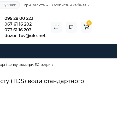
Русский
грн
Валюта
Особистий кабінет
095 28 00 222
0
067 61 16 202
073 61 16 203
dozor_tov@ukr.net
нарні кондуктометри, EC-метри
істу (TDS) води стандартного