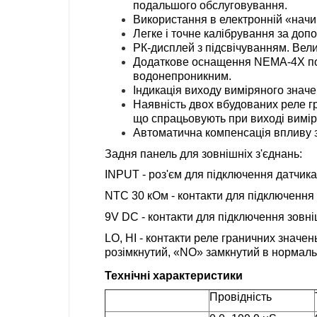
подальшого обслуговування.
Використання в електронній «начи
Легке і точне калібрування за доп
РК-дисплей з підсвічуванням. Вел
Додаткове оснащення NEMA-4X покр
водонепроникним.
Індикація виходу виміряного значе
Наявність двох вбудованих реле г
що спрацьовують при виході вимір
Автоматична компенсація впливу 
Задня панель для зовнішніх з'єднань:
INPUT - роз'єм для підключення датчик
NTC 30 кОм - контакти для підключення
9V DC - контакти для підключення зовні
LO, HI - контакти реле граничних значе
розімкнутий, «NO» замкнутий в нормаль
Технічні характеристики
Провідність