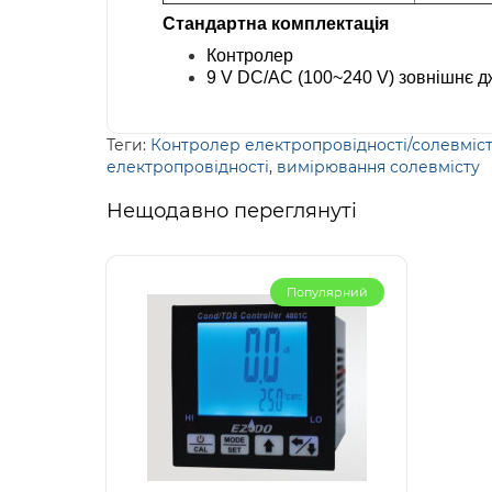
Стандартна комплектація
Контролер
9 V DC/AC (100~240 V) зовнішнє 
Теги:
Контролер електропровідності/солевміс
електропровідності
,
вимірювання солевмісту
Нещодавно переглянуті
Популярний