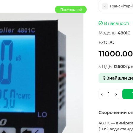
Трансмітер-
Популярний
В наявності
Модель:
4801C
EZODO
11000.0
з ПДВ:
12600гр
Знайшли д
Скорочений о
4801С — вимірюва
(TDS) води станд