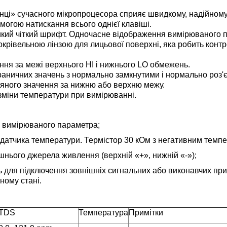
нці» сучасного мікропроцесора сприяє швидкому, надійному
омогою натискання всього однієї клавіші.
икий чіткий шрифт. Одночасне відображення вимірюваного п
івельною лінзою для лицьової поверхні, яка робить контр
ння за межі верхнього HI і нижнього LO обмежень.
раничних значень з нормально замкнутими і нормально роз'
яного значення за нижню або верхню межу.
зміни температури при вимірюванні.
а вимірюваного параметра;
 датчика температури. Термістор 30 кОм з негативним темп
шнього джерела живлення (верхній «+», нижній «-»);
нь для підключення зовнішніх сигнальних або виконавчих при
ному стані.
TDS
Температура
Примітки