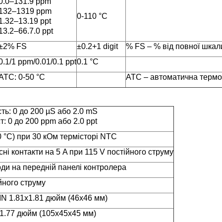
0.0–131.9 ppm
132–1319 ppm
0-110 °С
1.32–13.19 ppt
13.2–66.7.0 ppt
±2% FS
±0.2+1 digit
% FS – % від повної шкал
0.1/1 ppm/0.01/0.1 ppt
0.1 °С
ATC: 0-50 °С
АТС – автоматична терм
ть: 0 до 200 µS або 2.0 mS
: 0 до 200 ppm або 2.0 ppt
0 °C) при 30 кОм термісторі NTC
і контакти на 5 A при 115 V постійного струму
оди на передній панелі контролера
йного струму
IN 1.81x1.81 дюйм (46x46 мм)
x1.77 дюйм (105x45x45 мм)