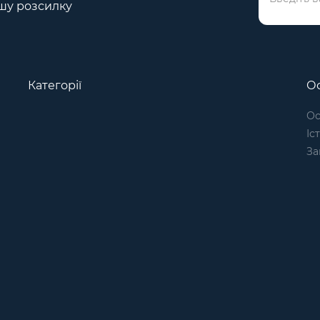
шу розсилку
Категорії
Ос
Ос
Іс
За