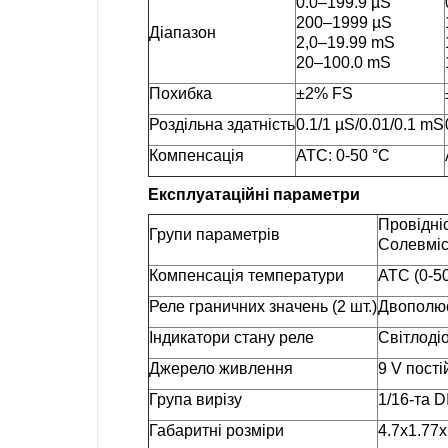
0.0–199.9 µS
200–1999 µS
Діапазон
2,0–19.99 mS
20–100.0 mS
Похибка
±2% FS
Роздільна здатність
0.1/1 µS/0.01/0.1 mS
Компенсація
ATC: 0-50 °С
Експлуатаційні параметри
Провідніс
Групи параметрів
Солевміст
Компенсація температури
ATC (0-5
Реле граничних значень (2 шт.)
Двополюсн
Індикатори стану реле
Світлоді
Джерело живлення
9 V пості
Група вирізу
1/16-та D
Габаритні розміри
4.7x1.77