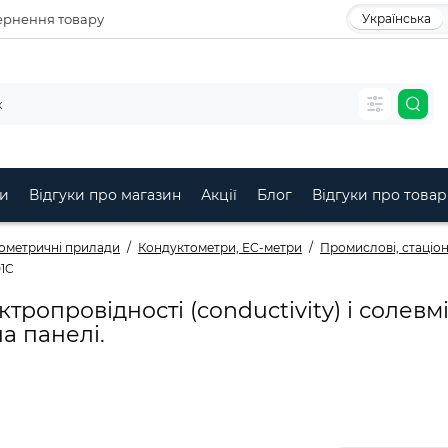
рнення товару
Українська
и
Відгуки про магазин
Акції
Блог
Відгуки про товар
ометричні прилади
Кондуктометри, EC-метри
Промислові, стаціо
1C
ропровідності (conductivity) і солевм
а панелі.