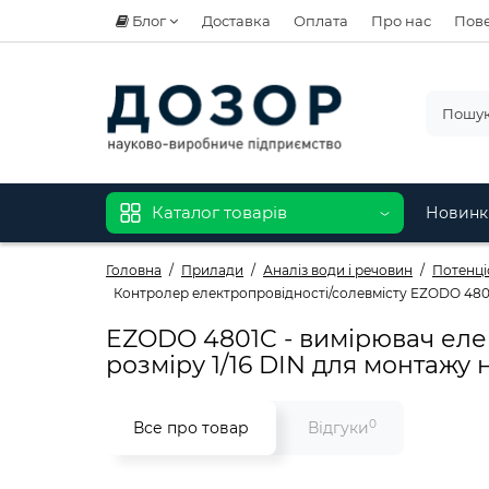
Блог
Доставка
Оплата
Про нас
Пове
Каталог товарів
Новинк
Головна
Прилади
Аналіз води і речовин
Потенці
Контролер електропровідності/солевмісту EZODO 480
EZODO 4801C - вимірювач елект
розміру 1/16 DIN для монтажу н
0
Все про товар
Відгуки