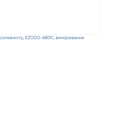
солевмісту
,
EZODO 4801C
,
вимірювання