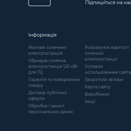
Підпишіться на на
водопостачання. Особливості
Компактність. Контролер має
стандартний розмір 1/16 DIN
відповідно до документа
Німецького інституту
стандартизації (Deutsches
Інформація
Institut für Normung) DIN IEC
61554 (2002-08) «Панельне
Монтаж сонячних
Розрахунок вартості
обладнання. Електричні
електростанцій.
сонячної
вимірювальні прилади.
електростанції
Гібридна сонячна
Розміри для монтажу на
електростанція 120 кВт
Условия
панелі». Це робить його
для ТЦ
использования сайта
придатним для установки на
Гарантія та повернення
панелі, значно скорочує
Зворотній зв’язок
товару
витрати на монтаж і наладку,
Карта сайту
робить зручним для
Договір публічної
Виробники
подальшого обслуговування.
оферти
Акції
Використання в електронній
Обробка і захист
«начинці» сучасного
персональних даних
мікропроцесора сприяє
швидкому, надійному і
точному вимірюванню. Легке і