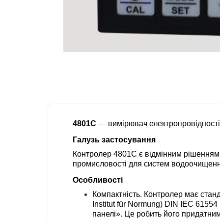
4801С
— вимірювач електропровідності (
Галузь застосування
Контролер 4801С є відмінним рішенням дл
промисловості для систем водоочищенн
Особливості
Компактність. Контролер має станд
Institut für Normung) DIN IEC 615
панелі». Це робить його придатним