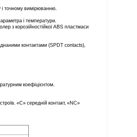
 і точному вимірюванню.
араметра і температури.
олер з корозійностійкої ABS пластмаси
єднаними контактами (SPDT contacts),
ературним коефіцієнтом.
строїв. «С» середній контакт, «NC»