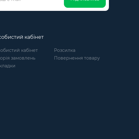
обистий кабінет
обистий кабінет
Розсилка
торія замовлень
Повернення товару
кладки