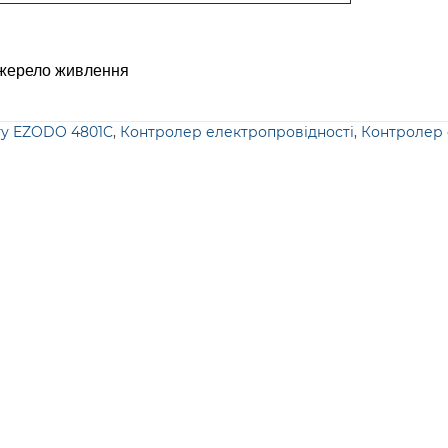
джерело живлення
ту EZODO 4801C
,
Контролер електропровідності
,
Контролер 