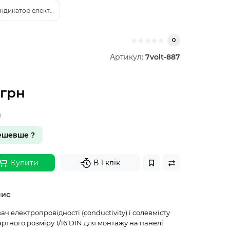
індикатор електропровідності TDS EZODO 4803C
0
Артикул:
7volt-887
0грн
н
ешевше ?
Купити
В 1 клік
пис
ч електропровідності (conductivity) і солевмісту
артного розміру 1/16 DIN для монтажу на панелі.