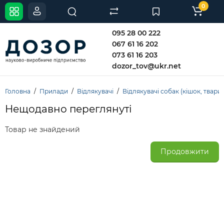
0
095 28 00 222
067 61 16 202
073 61 16 203
dozor_tov@ukr.net
Головна
Прилади
Відлякувачі
Відлякувачі собак (кішок, твари
Нещодавно переглянуті
Товар не знайдений
Продовжити