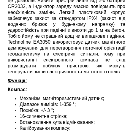
це дозволяє живити пристрій лише від 2-х батарей
CR2032, а індикатор заряду вчасно повідомить про
необхідність заміни. Легкий пластиковий корпус
забезпечує захист за стандартом IPХ4 (захист від
водяних бризок у будь-якому напрямку) та
ударостійкість при падінні з висоти до 1 м на бетон.
Тобто йому не страшний дощ чи випадкове падіння.
Technoline EA3050 використовує датчик магнітного
демпфування для перетворення поточної орієнтації
геомагнетизму на електричні сигнали, тому при
використанні електронного компаса не слід
розміщувати поблизу пристрою, які можуть
генерувати зміни електричного та магнітного полів.
Функції:
Компас:
Механізм: магніторезистивний датчик;
Діапазон вимірів: 1-359 °;
Похибка: +/- 3 °;
16-сигментна стрілка;
Встановлення кута відмінювання;
Калібрування компасу;