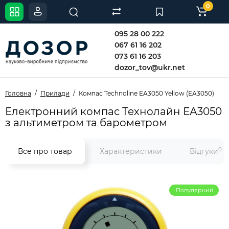
0
095 28 00 222
067 61 16 202
073 61 16 203
dozor_tov@ukr.net
Головна
Прилади
Компас Technoline EA3050 Yellow (EA3050)
Електронний компас Технолайн ЕА3050
з альтиметром та барометром
0
Все про товар
Характеристики
Відгуки
Популярний