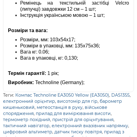
Ремінець на текстильній застібці Velcro
(липучці) завдовжки 12 см – 1 шт;
Інструкція українською мовою – 1 шт;
Розміри та вага:
Розміри, мм: 103х54х17;
Розміри в упаковці, мм: 135х75х36;
Вага кг: 0.06;
Вага в упаковці, кг: 0,130;
Термін гарантії:
1 рік;
Виробник:
Technoline (Germany);
Теги:
Компас Technoline EA3050 Yellow (EA3050)
,
DAS1355
,
електронний орієнтир
,
висотомір для гір
,
барометр
кишеньковий
,
метеостанція в руку
,
військове
спорядження
,
прилад для вимірювання висоти
,
термометр похідний
,
пристрій для орієнтування
,
тактичний навігатор
,
електронний вказівник напрямку
,
цифровий альтиметр
,
датчик тиску повітря
,
прилад з