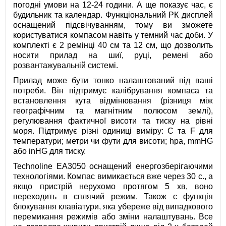
погодні умови на 12-24 години. А ще показує час, є
будильник та календар. Функціональний РК дисплей
оснащений підсвічуванням, тому ви зможете
користуватися компасом навіть у темний час доби. У
комплекті є 2 ремінці 40 см та 12 см, що дозволить
носити прилад на шиї, руці, ремені або
розвантажувальній системі.
Прилад може бути тонко налаштований під ваші
потреби. Він підтримує калібрування компаса та
встановлення кута відмінювання (різниця між
географічним та магнітним полюсом землі),
регулювання фактичної висоти та тиску на рівні
моря. Підтримує різні одиниці виміру: C та F для
температури; метри чи фути для висоти; hpa, mmHG
або inHG для тиску.
Technoline EA3050 оснащений енергозберігаючими
технологіями. Компас вимикається вже через 30 с., а
якщо пристрій нерухомо протягом 5 хв, воно
переходить в сплячий режим. Також є функція
блокування клавіатури, яка убереже від випадкового
перемикання режимів або зміни налаштувань. Все