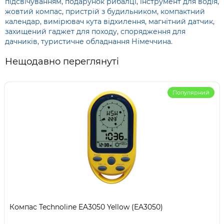
підсвічуванням
,
подарунок рибалці
,
інструмент для водія
,
жовтий компас
,
пристрій з будильником
,
компактний
календар
,
вимірювач кута відхилення
,
магнітний датчик
,
захищений гаджет для походу
,
спорядження для
дачників
,
туристичне обладнання Німеччина.
Нещодавно переглянуті
Популярний
Компас Technoline EA3050 Yellow (EA3050)