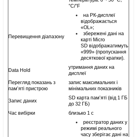
°C/°F
на РК-дисплеї
відображається
«OL»;
збережені дані на
Перевищення діапазону
карті Micro
SD відображатимуть
«999» (пропускання
десяткової крапки).
утримання даних на
Data Hold
дисплеї
Перегляд показань з
запис максимальних і
пам’яті пристрою
мінімальних показників
SD карта пам’яті (від 1 ГБ
Запис даних
до 32 ГБ)
Час вибірки
близько 1 с
реєстратор даних у
режимі реального
часу зберігає дані на