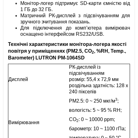
Монітор-логер підтримує SD-карти ємністю від
1 ГБ до 32 ГБ.
Матричний РК-дисплей з підсвічуванням для
зручного зчитування показань.
Для підключення до комп’ютера вимірювач
оснащено інтерфейсом RS232/USB.
Технічні характеристики монітора-логера якості
повітря у приміщеннях (PM2.5, CO
, %RH, Temp.,
2
Barometer) LUTRON PM-1064SD
РК-дисплей із
підсвічуванням
Дисплей
розмір: 55,4 х 72,9 мм
роздільна здатність: 128 х
240 пікселів
3
PM2.5: 0 ~ 250 мкг/м
;
вологість: 5 ~ 95 % RH;
CO
: 0 ~ 10000 ppm;
2
Вимірювання
барометр: 10 ~ 1100 гПа;
температура: 0 ~ 50 °C,