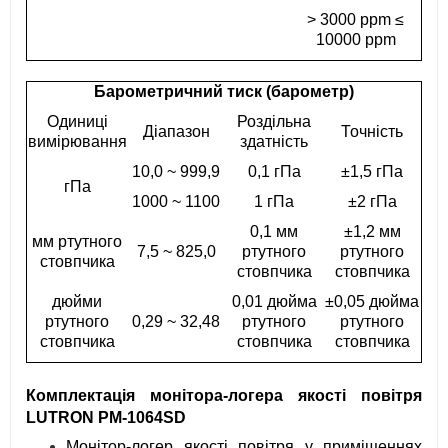
> 3000 ppm ≤
10000 ppm
Барометричний тиск (барометр)
Одиниці
Роздільна
Діапазон
Точність
вимірювання
здатність
10,0 ~ 999,9
0,1 гПа
±1,5 гПа
гПа
1000 ~ 1100
1 гПа
±2 гПа
0,1 мм
±1,2 мм
мм ртутного
7,5 ~ 825,0
ртутного
ртутного
стовпчика
стовпчика
стовпчика
дюйми
0,01 дюйма
±0,05 дюйма
ртутного
0,29 ~ 32,48
ртутного
ртутного
стовпчика
стовпчика
стовпчика
Комплектація монітора-логера якості повітря
LUTRON PM-1064SD
Монітор-логер якості повітря у приміщеннях