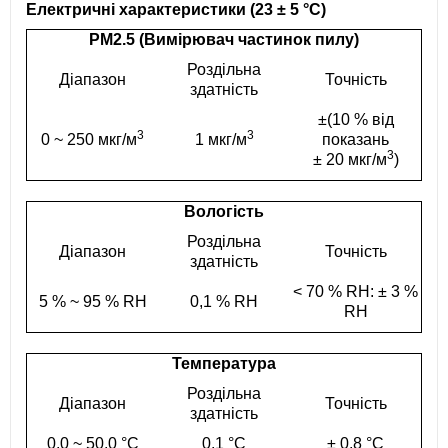
Електричні характеристики (23 ± 5 °С)
PM2.5 (Вимірювач частинок пилу)
Роздільна
Діапазон
Точність
здатність
±(10 % від
3
3
0 ~ 250 мкг/м
1 мкг/м
показань
3
± 20 мкг/м
)
Вологість
Роздільна
Діапазон
Точність
здатність
< 70 % RH: ± 3 %
5 % ~ 95 % RH
0,1 % RH
RH
Температура
Роздільна
Діапазон
Точність
здатність
0,0 ~ 50,0 °С
0,1 °С
± 0,8 °С