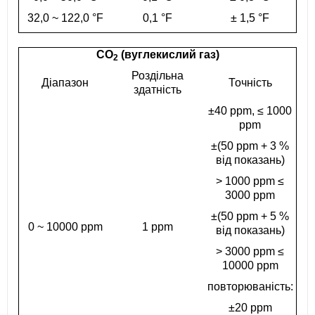
32,0 ~ 122,0 °F
0,1 °F
± 1,5 °F
CO
(вуглекислий газ)
2
Роздільна
Діапазон
Точність
здатність
±40 ppm, ≤ 1000
ppm
±(50 ppm + 3 %
від показань)
> 1000 ppm ≤
3000 ppm
±(50 ppm + 5 %
0 ~ 10000 ppm
1 ppm
від показань)
> 3000 ppm ≤
10000 ppm
повторюваність:
±20 ppm