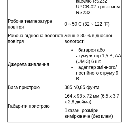
кабелю RS232
UPCB-02 з роз’ємом
RS232;
Робоча температура
0 ~ 50 C (32 ~ 122 °F)
повітря
Робоча відносна вологість
менше 80 % відносної
повітря
вологості
батарея або
акумулятор 1,5 В, AA
(UM-3) 6 шт.
Джерела живлення
адаптер змінного/
постійного струму 9
В.
Вага пристрою
385 г/0,85 фунта
164 x 93 x 72 мм (6,5 x 3,7
x 2,8 дюйма).
Габарити пристрою
Вказані розміри
вимірювача (без клем)