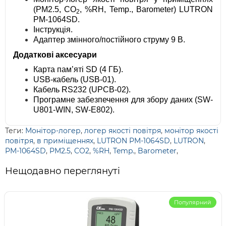
(PM2.5, CO
, %RH, Temp., Barometer) LUTRON
2
PM-1064SD.
Інструкція.
Адаптер змінного/постійного струму 9 В.
Додаткові аксесуари
Карта пам’яті SD (4 ГБ).
USB-кабель (USB-01).
Кабель RS232 (UPCB-02).
Програмне забезпечення для збору даних (SW-
U801-WIN, SW-E802).
Теги:
Монітор-логер
,
логер якості повітря
,
монітор якості
повітря
,
в приміщеннях
,
LUTRON PM-1064SD
,
LUTRON
,
PM-1064SD
,
PM2.5
,
CO2
,
%RH
,
Temp.
,
Barometer
,
Нещодавно переглянуті
Популярний