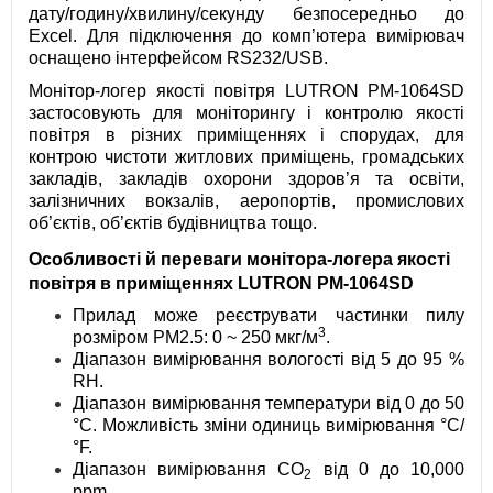
дату/годину/хвилину/секунду безпосередньо до
Excel. Для підключення до комп’ютера вимірювач
оснащено інтерфейсом RS232/USB.
Монітор-логер якості повітря LUTRON PM-1064SD
застосовують для моніторингу і контролю якості
повітря в різних приміщеннях і спорудах, для
контрою чистоти житлових приміщень, громадських
закладів, закладів охорони здоров’я та освіти,
залізничних вокзалів, аеропортів, промислових
об’єктів, об’єктів будівництва тощо.
Особливості й переваги монітора-логера якості
повітря в приміщеннях LUTRON PM-1064SD
Прилад може реєструвати частинки пилу
3
розміром PM2.5: 0 ~ 250 мкг/м
.
Діапазон вимірювання вологості від 5 до 95 %
RH.
Діапазон вимірювання температури від 0 до 50
°C. Можливість зміни одиниць вимірювання °C/
°F.
Діапазон вимірювання CO
від 0 до 10,000
2
ppm.