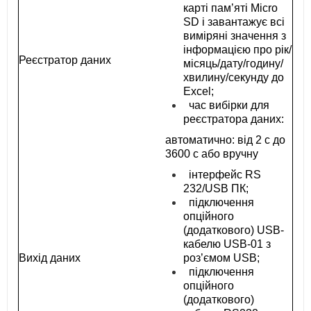
карті пам’яті Micro
SD і завантажує всі
виміряні значення з
інформацією про рік/
Реєстратор даних
місяць/дату/годину/
хвилину/секунду до
Excel;
час вибірки для
реєстратора даних:
автоматично: від 2 с до
3600 с або вручну
інтерфейс RS
232/USB ПК;
підключення
опційного
(додаткового) USB-
кабелю USB-01 з
Вихід даних
роз’ємом USB;
підключення
опційного
(додаткового)