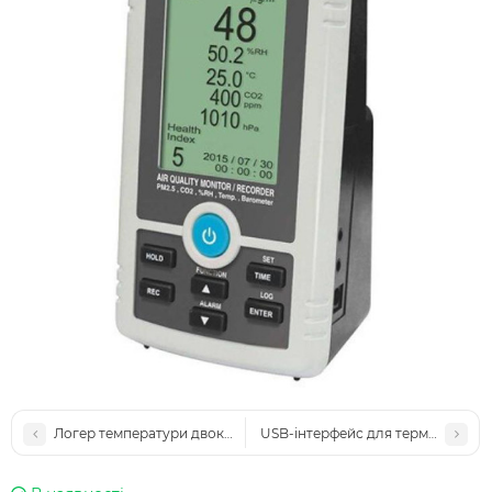
Логер температури двоканальний AZ-88394
USB-інтерфейс для термологері