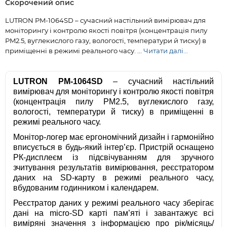
Скорочений опис
LUTRON PM-1064SD – сучасний настільний вимірювач для
моніторингу і контролю якості повітря (концентрація пилу
PM2.5, вуглекислого газу, вологості, температури й тиску) в
приміщенні в режимі реального часу. ...
Читати далі...
LUTRON PM-1064SD
– сучасний настільний
вимірювач для моніторингу і контролю якості повітря
(концентрація пилу PM2.5, вуглекислого газу,
вологості, температури й тиску) в приміщенні в
режимі реального часу.
Монітор-логер має ергономічний дизайн і гармонійно
вписується в будь-який інтер’єр. Пристрій оснащено
РК-дисплеєм із підсвічуванням для зручного
зчитування результатів вимірювання, реєстратором
даних на SD-карту в режимі реального часу,
вбудованим годинником і календарем.
Реєстратор даних у режимі реального часу зберігає
дані на micro-SD карті пам’яті і завантажує всі
виміряні значення з інформацією про рік/місяць/