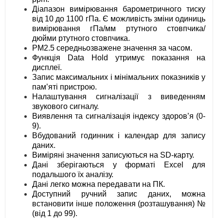
Діапазон вимірювання барометричного тиску
від 10 до 1100 гПа. Є можливість зміни одиниць
вимірювання гПа/мм ртутного стовпчика/
дюйми ртутного стовпчика.
PM2.5 середньозважене значення за часом.
Функція Data Hold утримує показання на
дисплеї.
Запис максимальних і мінімальних показників у
пам’яті пристрою.
Налаштування сигналізації з виведенням
звукового сигналу.
Виявлення та сигналізація індексу здоров’я (0-
9).
Вбудований годинник і календар для запису
даних.
Виміряні значення записуються на SD-карту.
Дані зберігаються у форматі Excel для
подальшого їх аналізу.
Дані легко можна передавати на ПК.
Доступний ручний запис даних, можна
встановити інше положення (розташування) №
(від 1 до 99).