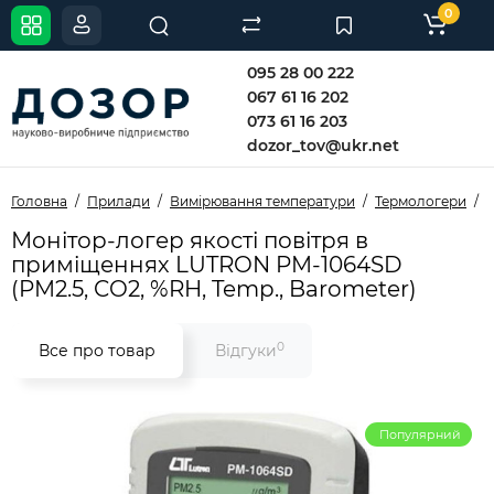
0
095 28 00 222
067 61 16 202
073 61 16 203
dozor_tov@ukr.net
Головна
Прилади
Вимірювання температури
Термологери
М
Монітор-логер якості повітря в
приміщеннях LUTRON PM-1064SD
(PM2.5, CO2, %RH, Temp., Barometer)
0
Все про товар
Відгуки
Популярний