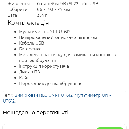
Живлення
батарейка 9В (6F22) або USB
Габарити
96 × 193 × 47 мм
Вага
374 г
Комплектація
Мультиметр UNI-T UT612
Вимірювальний затискач з пінцетом
Кабель USB
Батарейка
Металева пластинку для замикання контактів
при калібруванні
Інструкція користувача
Диск з ПЗ
Кейс
Перехідник для калібрування
Теги:
Вимірювач RLC UNI-T UT612
,
Мультиметр UNI-T
UT612
,
Нещодавно переглянуті