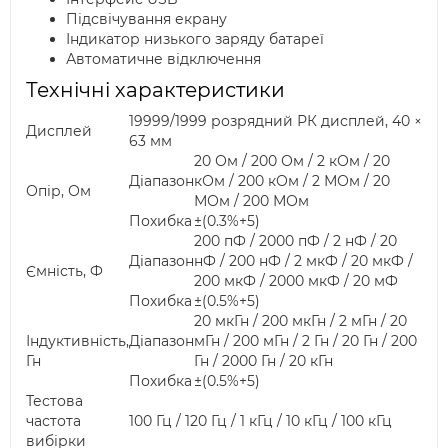
Підсвічування екрану
Індикатор низького заряду батареї
Автоматичне відключення
Технічні характеристики
19999/1999 розрядний РК дисплей, 40 ×
Дисплей
63 мм
20 Ом / 200 Ом / 2 кОм / 20
Діапазон
кОм / 200 кОм / 2 МОм / 20
Опір, Ом
МОм / 200 МОм
Похибка
±(0.3%+5)
200 пФ / 2000 пФ / 2 нФ / 20
Діапазон
нФ / 200 нФ / 2 мкФ / 20 мкФ /
Ємність, Ф
200 мкФ / 2000 мкФ / 20 мФ
Похибка
±(0.5%+5)
20 мкГн / 200 мкГн / 2 мГн / 20
Індуктивність,
Діапазон
мГн / 200 мГн / 2 Гн / 20 Гн / 200
Гн
Гн / 2000 Гн / 20 кГн
Похибка
±(0.5%+5)
Тестова
частота
100 Гц / 120 Гц / 1 кГц / 10 кГц / 100 кГц
вибірки