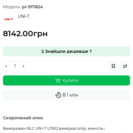
Модель:
pr-917824
UNI-T
8142.00грн
Знайшли дешевше ?
Купити
В 1 клік
Скорочений опис
Вимірювач RLC UNI-T UT612 вимірює опір, ємність і