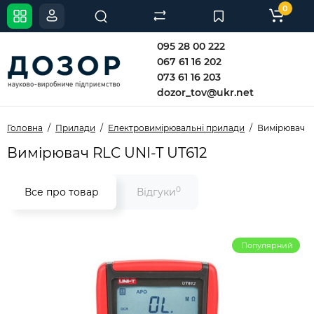
0
095 28 00 222
067 61 16 202
073 61 16 203
dozor_tov@ukr.net
Головна
Прилади
Електровимірювальні прилади
Вимірювач R
Вимірювач RLC UNI-T UT612
0
Все про товар
Відгуки
Популярний