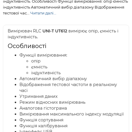
індуктивність. Особливості Функції вимірювання: опір ємність
індуктивність Автоматичний вибір діапазону Відображення
тестової час...
Читати далі...
Вимірювач RLC
UNI-T UT612
вимірює опір, ємність і
індуктивність.
Особливості
Функції вимірювання:
опір
ємність
індуктивність
Автоматичний вибір діапазону
Відображення тестової частоти в реальному
часі
Утримання даних
Режим відносних вимірювань
Аналогова гістограма
Вимірювання максимального індексу модуляції
Функція сортування
Функція калібрування
Інтерфейс USB