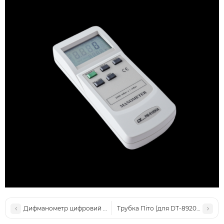
Дифманометр цифровий 100 psi (+/- 690 кПа ) AZ-82100
Трубка Піто (для DT-8920) CEM FC