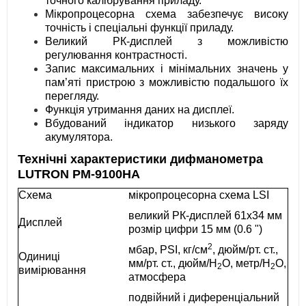
точного калібрування приладу.
Мікропроцесорна схема забезпечує високу
точність і спеціальні функції приладу.
Великий РК-дисплей з можливістю
регулювання контрастності.
Запис максимальних і мінімальних значень у
пам’яті пристрою з можливістю подальшого їх
перегляду.
Функція утримання даних на дисплеї.
Вбудований індикатор низького заряду
акумулятора.
Технічні характеристики
дифманометра
LUTRON PM-9100HA
Схема
мікропроцесорна схема LSI
великий РК-дисплей 61х34 мм
Дисплей
розмір цифри 15 мм (0.6 ")
2
мбар, PSI, кг/см
, дюйм/рт. ст.,
Одиниці
мм/рт. ст., дюйм/H
О, метр/H
O,
2
2
вимірювання
атмосфера
подвійний і диференціальний