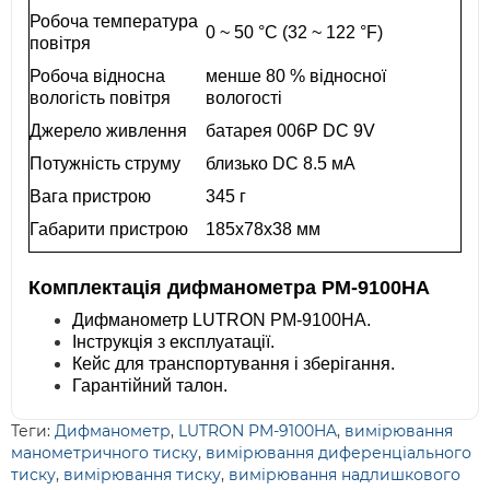
Робоча температура
0 ~ 50 °C (32 ~ 122 °F)
повітря
Робоча відносна
менше 80 % відносної
вологість повітря
вологості
Джерело живлення
батарея 006P DC 9V
Потужність струму
близько DC 8.5 мА
Вага пристрою
345 г
Габарити пристрою
185x78x38 мм
Комплектація дифманометра PM-9100HA
Дифманометр LUTRON PM-9100HA.
Інструкція з експлуатації.
Кейс для транспортування і зберігання.
Гарантійний талон.
Теги:
Дифманометр
,
LUTRON PM-9100HA
,
вимірювання
манометричного тиску
,
вимірювання диференціального
тиску
,
вимірювання тиску
,
вимірювання надлишкового