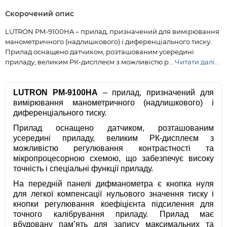
Скорочений опис
LUTRON PM-9100HA – прилад, призначений для вимірювання
манометричного (надлишкового) і диференціального тиску.
Прилад оснащено датчиком, розташованим усередині
приладу, великим РК-дисплеєм з можливістю р...
Читати далі...
LUTRON PM-9100HA
– прилад, призначений для
вимірювання манометричного (надлишкового) і
диференціального тиску.
Прилад оснащено датчиком, розташованим
усередині приладу, великим РК-дисплеєм з
можливістю регулювання контрастності та
мікропроцесорною схемою, що забезпечує високу
точність і спеціальні функції приладу.
На передній панелі дифманометра є кнопка нуля
для легкої компенсації нульового значення тиску і
кнопки регулювання коефіцієнта підсилення для
точного калібрування приладу. Прилад має
вбудовану пам’ять для запису максимальних та