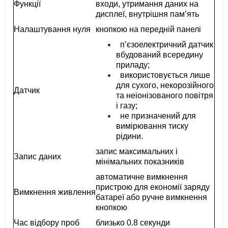
Функції
входи, утримання даних на
дисплеї, внутрішня пам’ять
Налаштування нуля
кнопкою на передній панелі
п’єзоелектричний датчик
вбудований всередину
приладу;
використовується лише
для сухого, некорозійного
Датчик
та неіонізованого повітря
і газу;
не призначений для
вимірювання тиску
рідини.
запис максимальних і
Запис даних
мінімальних показників
автоматичне вимкнення
пристрою для економії заряду
Вимкнення живлення
батареї або ручне вимкнення
кнопкою
Час відбору проб
близько 0.8 секунди