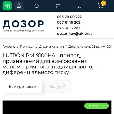
0
095 28 00 222
067 61 16 202
073 61 16 203
dozor_tov@ukr.net
Головна
Прилади
Дифманометри
Дифманометр 29 psi (+/- 20
LUTRON PM-9100HA - прилад,
призначений для вимірювання
манометричного (надлишкового) і
диференціального тиску.
0
Все про товар
Відгуки
Популярний