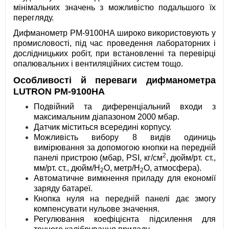
мінімальних значень з можливістю подальшого їх
перегляду.
Дифманометр PM-9100HA широко використовують у
промисловості, під час проведення лабораторних і
дослідницьких робіт, при встановленні та перевірці
опалювальних і вентиляційних систем тощо.
Особливості й переваги дифманометра
LUTRON PM-9100HA
Подвійний та диференціальний входи з
максимальним діапазоном 2000 мбар.
Датчик міститься всередині корпусу.
Можливість вибору 8 видів одиниць
вимірювання за допомогою кнопки на передній
2
панелі пристрою (мбар, PSI, кг/см
, дюйм/рт. ст.,
мм/рт. ст., дюйм/H
О, метр/H
O, атмосфера).
2
2
Автоматичне вимкнення приладу для економії
заряду батареї.
Кнопка нуля на передній панелі дає змогу
компенсувати нульове значення.
Регулювання коефіцієнта підсилення для