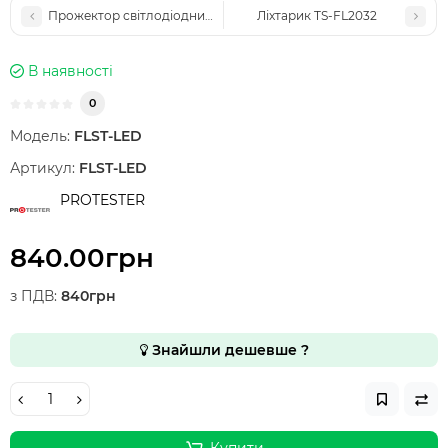
Прожектор світлодіодний PROTESTER FL-1002W
Ліхтарик TS-FL2032
В наявності
0
Модель:
FLST-LED
Артикул:
FLST-LED
PROTESTER
840.00грн
з ПДВ:
840грн
Знайшли дешевше ?