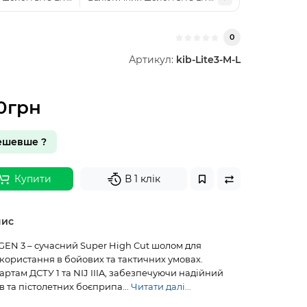
0
Артикул:
kib-Lite3-M-L
0грн
ешевше ?
Купити
В 1 клік
пис
GEN 3 – сучасний Super High Cut шолом для
користання в бойових та тактичних умовах.
артам ДСТУ 1 та NIJ IIIA, забезпечуючи надійний
в та пістолетних боєприпа...
Читати далі...