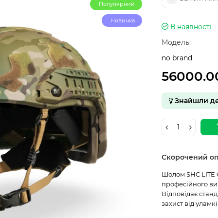
Популярний
Новинка
В наявності
Модель:
no brand
56000.0
Знайшли д
Скорочений о
Шолом SHC LITE 
професійного ви
Відповідає станд
захист від уламкі