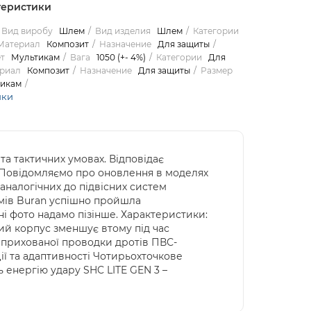
теристики
Вид виробу
Шлем
Вид изделия
Шлем
Категории
Материал
Композит
Назначение
Для защиты
т
Мультикам
Вага
1050 (+- 4%)
Категории
Для
риал
Композит
Назначение
Для защиты
Размер
икам
ики
а тактичних умовах. Відповідає
в. Повідомляємо про оновлення в моделях
аналогічних до підвісних систем
ломів Buran успішно пройшла
і фото надамо пізінше. Характеристики:
кий корпус зменшує втому під час
 прихованої проводки дротів ПВС-
ії та адаптивності Чотирьохточкове
 енергію удару SHC LITE GEN 3 –