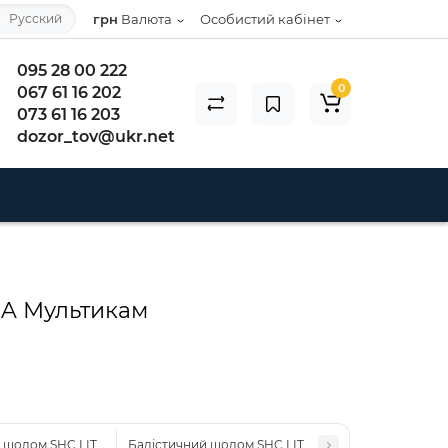
Русский
грн
Валюта
Особистий кабінет
095 28 00 222
0
067 61 16 202
073 61 16 203
dozor_tov@ukr.net
IIA Мультикам
шолом SHC LITE GEN 3 – Super High Cut, композит, NIJ IIIA
Балістичний шолом SHC LITE GEN 3 – Super High Cut