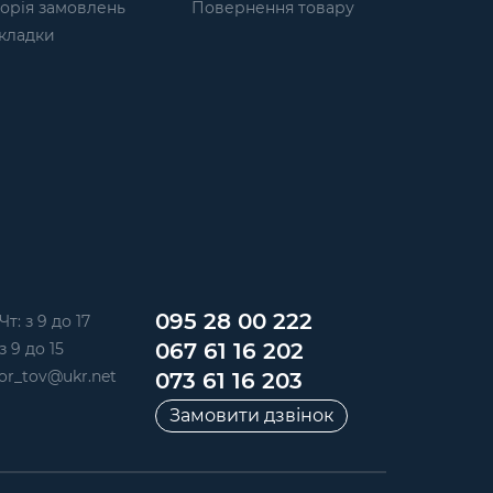
торія замовлень
Повернення товару
кладки
095 28 00 222
Чт: з 9 до 17
067 61 16 202
з 9 до 15
or_tov@ukr.net
073 61 16 203
Замовити дзвінок