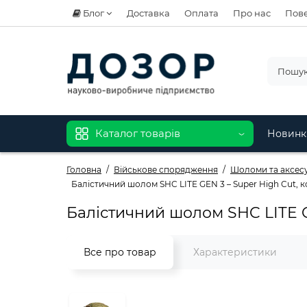
Блог
Доставка
Оплата
Про нас
Пове
Каталог товарів
Новинк
Головна
Військове спорядження
Шоломи та аксес
Балістичний шолом SHC LITE GEN 3 – Super High Cut, к
Балістичний шолом SHC LITE GE
Все про товар
Характеристики