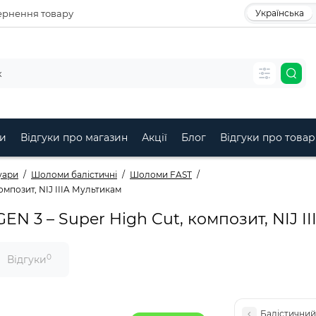
рнення товару
Українська
и
Відгуки про магазин
Акції
Блог
Відгуки про товар
уари
Шоломи балістичні
Шоломи FAST
омпозит, NIJ IIIA Мультикам
N 3 – Super High Cut, композит, NIJ I
0
Відгуки
Балістичний 