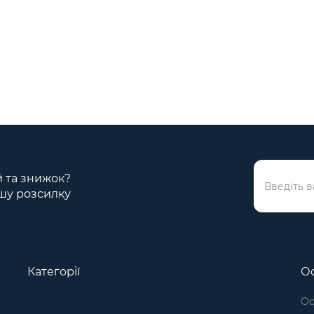
ій та знижок?
шу розсилку
Категорії
Ос
Ос