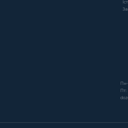
Іс
За
Пн-
Пт: 
doz