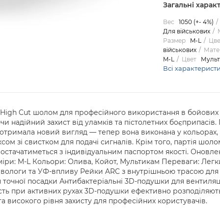
Загальні харак
Вес
1050 (+- 4%)
Для військових
Размер
M-L
Цве
військових
Мате
M-L
Цвет
Мульт
Всі характерист
 High Cut шолом для професійного використання в бойових т
чуючи надійний захист від уламків та пістолетних боєприпасі
а отримала новий вигляд — тепер вона виконана у кольорах, 
ксом зі свистком для подачі сигналів. Крім того, партія шо
остачатиметься з індивідуальним паспортом якості. Оновлен
зміри: M-L Кольори: Олива, Койот, Мультикам Переваги: Лег
 вологи та УФ-впливу Рейки ARC з внутрішньою трасою для
я точної посадки Антибактеріальні 3D-подушки для вентиляц
ість при активних рухах 3D-подушки ефективно розподіляють
та високого рівня захисту для професійних користувачів.