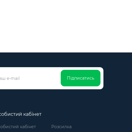
Підписатись
обистий кабінет
обистий кабінет
Розсилка