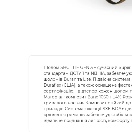
Шолом SHC LITE GEN 3 – сучасний Super
стандартам ДСТУ 1 та NIJ IIIA, забезпе
шоломів Buran та Lite. Підвісна систем
Duraflex (США), а також оснащена фасте
сертифікацію, і відтепер кожен шолом п
Матеріал: композит Вага: 1050 г ±4% Ро
тривалого носіння Композит стійкий до
приладів Система фіксації SXE BOA+ дл
кріплення ременів забезпечує стабільн
ідеальне поєднання легкості, комфорту 