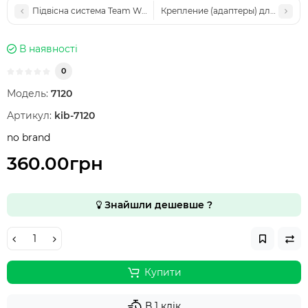
Підвісна система Team Wendy Cam Fit Black для шоломів FAST,
Крепление (адаптеры) для наушн
В наявності
0
Модель:
7120
Артикул:
kib-7120
no brand
360.00грн
Знайшли дешевше ?
Купити
В 1 клік