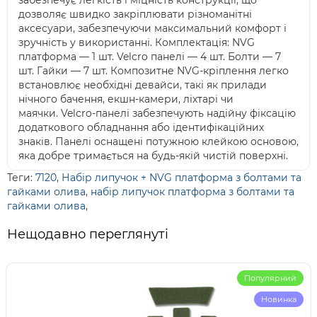
забезпечує легкість і міцність конструкції, що
дозволяє швидко закріплювати різноманітні
аксесуари, забезпечуючи максимальний комфорт і
зручність у використанні. Комплектація: NVG
платформа — 1 шт. Velcro панелі — 4 шт. Болти — 7
шт. Гайки — 7 шт. Композитне NVG-кріплення легко
встановлює необхідні девайси, такі як прилади
нічного бачення, екшн-камери, ліхтарі чи
маячки. Velcro-панелі забезпечують надійну фіксацію
додаткового обладнання або ідентифікаційних
знаків. Панелі оснащені потужною клейкою основою,
яка добре тримається на будь-якій чистій поверхні.
Теги:
7120
,
Набір липучок + NVG платформа з болтами та
гайками олива
,
набір липучок платформа з болтами та
гайками олива
,
Нещодавно переглянуті
Популярний
Новинка