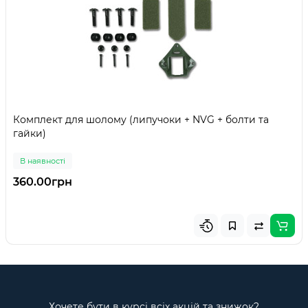
Комплект для шолому (липучоки + NVG + болти та
гайки)
В наявності
360.00грн
Хочете бути в курсі всіх акцій та знижок?