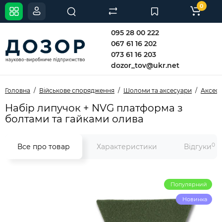
0
095 28 00 222
067 61 16 202
073 61 16 203
dozor_tov@ukr.net
Головна
Військове спорядження
Шоломи та аксесуари
Аксесу
Набір липучок + NVG платформа з
болтами та гайками олива
0
Все про товар
Характеристики
Відгуки
Популярний
Новинка