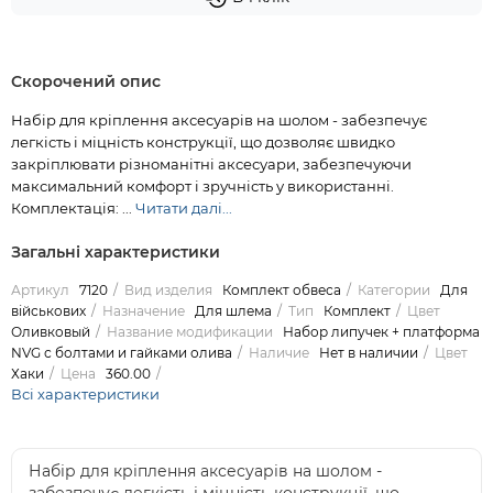
Скорочений опис
Набір для кріплення аксесуарів на шолом - забезпечує
легкість і міцність конструкції, що дозволяє швидко
закріплювати різноманітні аксесуари, забезпечуючи
максимальний комфорт і зручність у використанні.
Комплектація: ...
Читати далі...
Загальні характеристики
Артикул
7120
Вид изделия
Комплект обвеса
Категории
Для
військових
Назначение
Для шлема
Тип
Комплект
Цвет
Оливковый
Название модификации
Набор липучек + платформа
NVG с болтами и гайками олива
Наличие
Нет в наличии
Цвет
Хаки
Цена
360.00
Всі характеристики
Набір для кріплення аксесуарів на шолом -