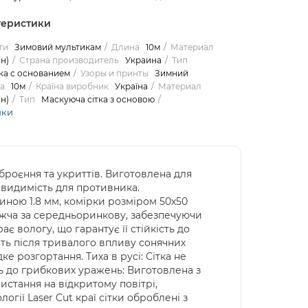
теристики
ти
Зимовий мультикам
Длина
10м
Материал
н)
Страна производитель
Украина
Тип
а с основанием
Узоры и принты
Зимний
а
10м
Країна виробник
Україна
Материал
н)
Тип
Маскуюча сітка з основою
ики
зброєння та укриттів. Виготовлена для
евидимість для противника.
щиною 1.8 мм, комірки розміром 50х50
нижча за середньоринкову, забезпечуючи
є вологу, що гарантує її стійкість до
віть після тривалого впливу сонячних
е розгортання. Тиха в русі: Сітка не
ть до грибкових уражень: Виготовлена з
ристання на відкритому повітрі,
огії Laser Cut краї сітки оброблені з