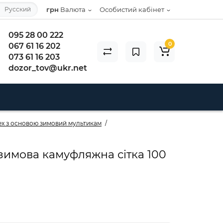
Русский
грн
Валюта
Особистий кабінет
095 28 00 222
0
067 61 16 202
073 61 16 203
dozor_tov@ukr.net
tex з основою зимовий мультикам
 зимова камуфляжна сітка 100