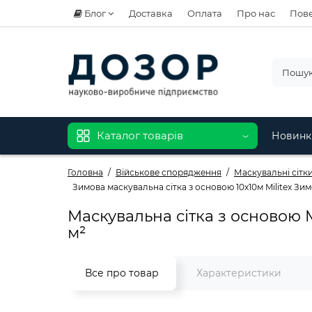
Блог
Доставка
Оплата
Про нас
Пове
Каталог товарів
Новинк
Головна
Військове спорядження
Маскувальні сітки 
Зимова маскувальна сітка з основою 10х10м Militex З
Маскувальна сітка з основою 
м²
Все про товар
Характеристики