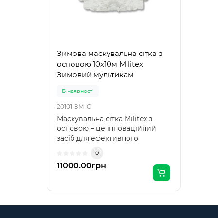
Зимова маскувальна сітка з
основою 10х10м Militex
Зимовий мультикам
В наявності
20101-ЗМ-О
Маскувальна сітка Militex з
основою – це інноваційний
засіб для ефективного
маскування техніки, озброєння
0
та укриттів. Виготовлена для
11000.00грн
ідеальної інтеграції з
природним середовищем,
вона розмиває контури
об’єктів, забезпечуючи їх
невидимість для противника.
Особливості маскувальної