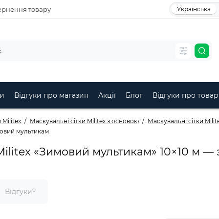
рнення товару
Українська
и
Відгуки про магазин
Акції
Блог
Відгуки про товар
Militex
Маскувальні сітки Militex з основою
Маскувальні сітки Mili
имовий мультикам
Militex «Зимовий мультикам» 10×10 м —
0
Відгуки