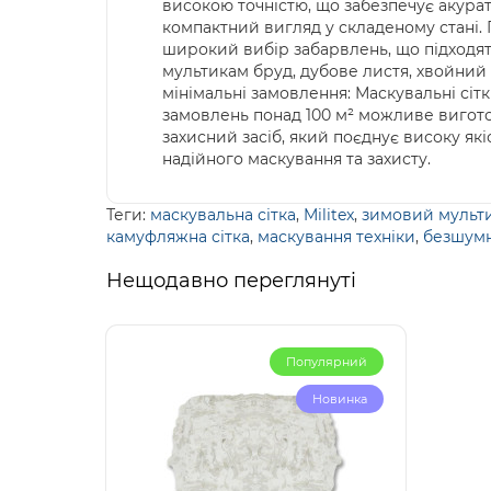
високою точністю, що забезпечує акурат
компактний вигляд у складеному стані. П
широкий вибір забарвлень, що підходять
мультикам бруд, дубове листя, хвойний 
мінімальні замовлення: Маскувальні сітк
замовлень понад 100 м² можливе виготов
захисний засіб, який поєднує високу які
надійного маскування та захисту.
Теги:
маскувальна сітка
,
Militex
,
зимовий мульт
камуфляжна сітка
,
маскування техніки
,
безшумн
Нещодавно переглянуті
Популярний
Новинка