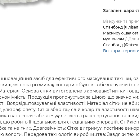
Загальні харак
Візерунки та прин
Спанбонд (Флізелі
Маскирующая сетк
мультикам
Длин
Спанбонд (Флізелі
Всі характерист
е інноваційний засіб для ефективного маскування техніки, о
овищем, вона розмиває контури об’єктів, забезпечуючи їх н
: Матеріал: Основа сітки виготовлена з армованої нитки тов
кономічність: Продукція пропонується за ціною, що значно 
і. Водовідштовхувальні властивості: Матеріал сітки не вбира
д ультрафіолету: Сітка зберігає свій колір та властивості на
лика вага сітки забезпечує легкість транспортування та швидк
, що робить її ідеальною для спеціальних операцій. Стійкіс
ка та не гниє. Довговічність: Сітка витримує постійне вико
ією вологи. Передова технологія виробництва: Завдяки технол