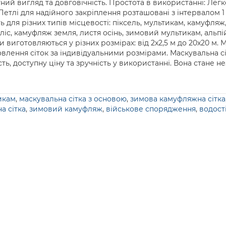
ний вигляд та довговічність. Простота в використанні: Легко
етлі для надійного закріплення розташовані з інтервалом 1 м
 для різних типів місцевості: піксель, мультикам, камуфляж
ліс, камуфляж земля, листя осінь, зимовий мультикам, альпі
и виготовляються у різних розмірах: від 2х2,5 м до 20х20 м.
лення сіток за індивідуальними розмірами. Маскувальна сіт
сть, доступну ціну та зручність у використанні. Вона стане 
икам
,
маскувальна сітка з основою
,
зимова камуфляжна сітка
а сітка
,
зимовий камуфляж
,
військове спорядження
,
водості