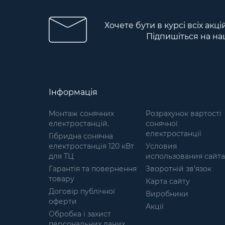
сітки Militex: Матеріал: Основа
сітки виготовлена з армованої
Хочете бути в курсі всіх акц
нитки товщиною 1.8 мм,
Підпишіться на на
комірки розміром 50х50 мм,
що робить її міцною та
надійною. Економічність:
Продукція пропонується за
ціною, що значно нижча за
середньоринкову,
Інформація
забезпечуючи оптимальне
співвідношення ціни та якості.
Монтаж сонячних
Розрахунок вартості
Водовідштовхувальні
електростанцій.
сонячної
властивості: Матеріал сітки не
електростанції
Гібридна сонячна
вбирає вологу, що гарантує її
електростанція 120 кВт
Условия
стійкість до дощу та різних
для ТЦ
использования сайта
погодних умов. Захист від
Гарантія та повернення
ультрафіолету: Сітка зберігає
Зворотній зв’язок
товару
свій колір та властивості
Карта сайту
навіть після тривалого впливу
Договір публічної
Виробники
сонячних променів. Легка вага
оферти
Акції
та зручність: Невелика вага
Обробка і захист
сітки забезпечує легкість
персональних даних