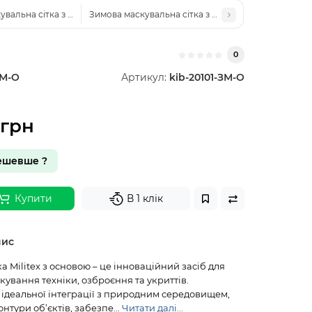
вальна сітка з основою індивідуального розміру (110грн кв.м.) Militex
Зимова маскувальна сітка з основою 10х15м Milite
0
ЗМ-О
Артикул:
kib-20101-ЗМ-О
0грн
ешевше ?
Купити
В 1 клік
пис
а Militex з основою – це інноваційний засіб для
ування техніки, озброєння та укриттів.
 ідеальної інтеграції з природним середовищем,
нтури об’єктів, забезпе...
Читати далі...