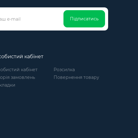
Підписатись
обистий кабінет
обистий кабінет
Розсилка
торія замовлень
Повернення товару
кладки