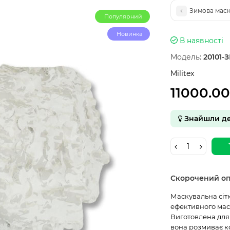
Зимова маску
Популярний
Новинка
В наявності
Модель:
20101-
Militex
11000.0
Знайшли д
Скорочений о
Маскувальна сітк
ефективного маск
Виготовлена для
вона розмиває ко