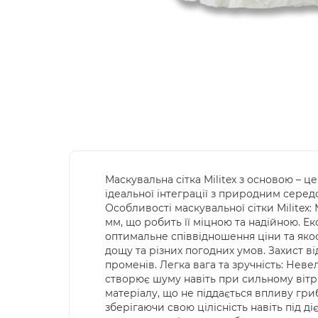
Маскувальна сітка Militex з основою – ц
ідеальної інтеграції з природним серед
Особливості маскувальної сітки Militex
мм, що робить її міцною та надійною. Е
оптимальне співвідношення ціни та якост
дощу та різних погодних умов. Захист ві
променів. Легка вага та зручність: Неве
створює шуму навіть при сильному вітрі
матеріалу, що не піддається впливу гриб
зберігаючи свою цілісність навіть під д