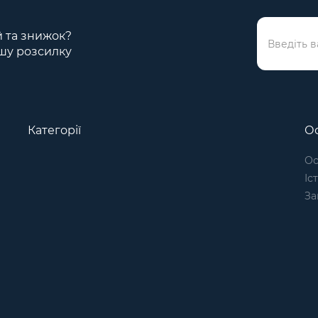
ій та знижок?
шу розсилку
Категорії
Ос
Ос
Іс
За