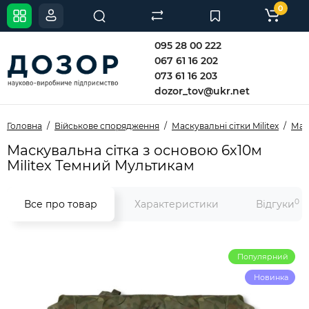
0
095 28 00 222
067 61 16 202
073 61 16 203
dozor_tov@ukr.net
Головна
Військове спорядження
Маскувальні сітки Militex
Маск
Маскувальна сітка з основою 6х10м
Militex Темний Мультикам
0
Все про товар
Характеристики
Відгуки
Популярний
Новинка