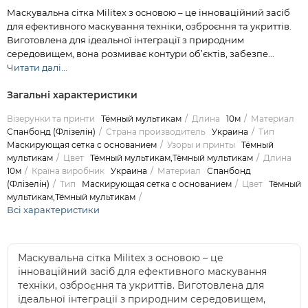
Маскувальна сітка Militex з основою – це інноваційний засіб
для ефективного маскування техніки, озброєння та укриттів.
Виготовлена для ідеальної інтеграції з природним
середовищем, вона розмиває контури об’єктів, забезпе...
Читати далі...
Загальні характеристики
Візерунки та принти
Тёмный мультикам
Длина
10м
Материал
Спанбонд (Флізелін)
Страна производитель
Украина
Тип
Маскирующая сетка с основанием
Узоры и принты
Тёмный
мультикам
Цвет
Тёмный мультикам,Тёмный мультикам
Длина
10м
Країна виробник
Украина
Материал
Спанбонд
(Флізелін)
Тип
Маскирующая сетка с основанием
Цвет
Тёмный
мультикам,Тёмный мультикам
Всі характеристики
Маскувальна сітка Militex з основою – це
інноваційний засіб для ефективного маскування
техніки, озброєння та укриттів. Виготовлена для
ідеальної інтеграції з природним середовищем,