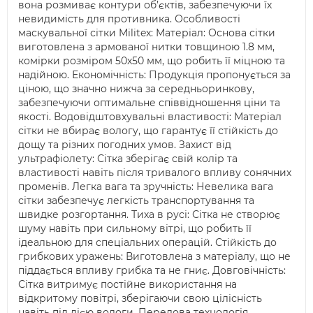
вона розмиває контури об’єктів, забезпечуючи їх
невидимість для противника. Особливості
маскувальної сітки Militex: Матеріал: Основа сітки
виготовлена з армованої нитки товщиною 1.8 мм,
комірки розміром 50х50 мм, що робить її міцною та
надійною. Економічність: Продукція пропонується за
ціною, що значно нижча за середньоринкову,
забезпечуючи оптимальне співвідношення ціни та
якості. Водовідштовхувальні властивості: Матеріал
сітки не вбирає вологу, що гарантує її стійкість до
дощу та різних погодних умов. Захист від
ультрафіолету: Сітка зберігає свій колір та
властивості навіть після тривалого впливу сонячних
променів. Легка вага та зручність: Невелика вага
сітки забезпечує легкість транспортування та
швидке розгортання. Тиха в русі: Сітка не створює
шуму навіть при сильному вітрі, що робить її
ідеальною для спеціальних операцій. Стійкість до
грибкових уражень: Виготовлена з матеріалу, що не
піддається впливу грибка та не гниє. Довговічність:
Сітка витримує постійне використання на
відкритому повітрі, зберігаючи свою цілісність
навіть під дією вологи. Передова технологія