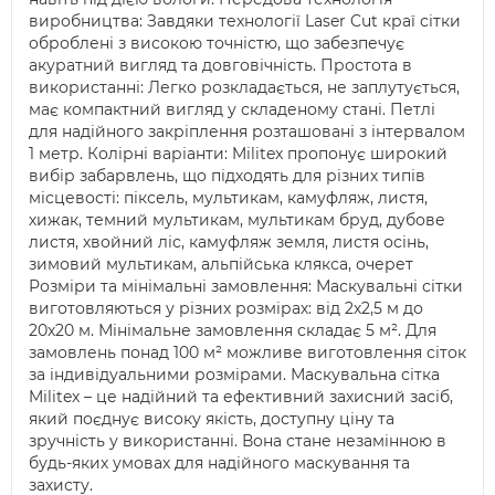
виробництва: Завдяки технології Laser Cut краї сітки
оброблені з високою точністю, що забезпечує
акуратний вигляд та довговічність. Простота в
використанні: Легко розкладається, не заплутується,
має компактний вигляд у складеному стані. Петлі
для надійного закріплення розташовані з інтервалом
1 метр. Колірні варіанти: Militex пропонує широкий
вибір забарвлень, що підходять для різних типів
місцевості: піксель, мультикам, камуфляж, листя,
хижак, темний мультикам, мультикам бруд, дубове
листя, хвойний ліс, камуфляж земля, листя осінь,
зимовий мультикам, альпійська клякса, очерет
Розміри та мінімальні замовлення: Маскувальні сітки
виготовляються у різних розмірах: від 2х2,5 м до
20х20 м. Мінімальне замовлення складає 5 м². Для
замовлень понад 100 м² можливе виготовлення сіток
за індивідуальними розмірами. Маскувальна сітка
Militex – це надійний та ефективний захисний засіб,
який поєднує високу якість, доступну ціну та
зручність у використанні. Вона стане незамінною в
будь-яких умовах для надійного маскування та
захисту.