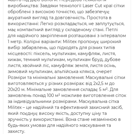
виробництва: Завдяки технології Laser Cut краї сітки
оброблені з високою точністю, що забезпечує
акуратний вигляд та довговічність. Простота в
використанні: Легко розкладається, не заплутується,
має компактний вигляд у складеному стані. Петлі
для надійного закріплення розташовані з інтервалом
1 метр. Колірні варіанти: Militex пропонує широкий
вибір забарвлень, що підходять для різних типів
місцевості: піксель, мультикам, камуфляж, листя,
хижак, темний мультикам, мультикам бруд, дубове
листя, хвойний ліс, камуфляж земля, листя осінь,
зимовий мультикам, альпійська клякса, очерет
Розміри та мінімальні замовлення: Маскувальні сітки
виготовляються у різних розмірах: від 2х2,5 м до
20х20 м. Мінімальне замовлення складає 5 м². Для
замовлень понад 100 м² можливе виготовлення сіток
за індивідуальними розмірами. Маскувальна сітка
Militex – це надійний та ефективний захисний засіб,
який поєднує високу якість, доступну ціну та
зручність у використанні. Вона стане незамінною в
будь-яких умовах для надійного маскування та
захисту.