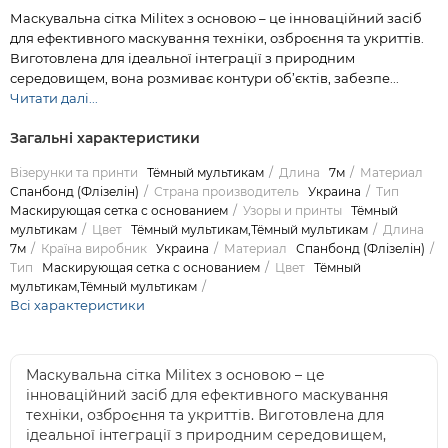
Маскувальна сітка Militex з основою – це інноваційний засіб
для ефективного маскування техніки, озброєння та укриттів.
Виготовлена для ідеальної інтеграції з природним
середовищем, вона розмиває контури об’єктів, забезпе...
Читати далі...
Загальні характеристики
Візерунки та принти
Тёмный мультикам
Длина
7м
Материал
Спанбонд (Флізелін)
Страна производитель
Украина
Тип
Маскирующая сетка с основанием
Узоры и принты
Тёмный
мультикам
Цвет
Тёмный мультикам,Тёмный мультикам
Длина
7м
Країна виробник
Украина
Материал
Спанбонд (Флізелін)
Тип
Маскирующая сетка с основанием
Цвет
Тёмный
мультикам,Тёмный мультикам
Всі характеристики
Маскувальна сітка Militex з основою – це
інноваційний засіб для ефективного маскування
техніки, озброєння та укриттів. Виготовлена для
ідеальної інтеграції з природним середовищем,