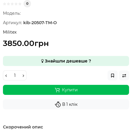
0
Модель:
Артикул:
kib-20507-ТМ-О
Militex
3850.00грн
Знайшли дешевше ?
Купити
В 1 клік
Скорочений опис