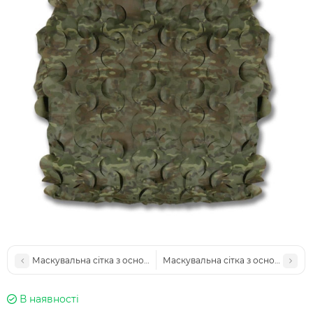
Маскувальна сітка з основою 4х8м Militex Темний Мультикам
Маскувальна сітка з основою 5х8м
В наявності