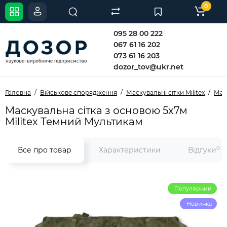
0
095 28 00 222
067 61 16 202
073 61 16 203
dozor_tov@ukr.net
Головна
Військове спорядження
Маскувальні сітки Militex
Маск
Маскувальна сітка з основою 5х7м
Militex Темний Мультикам
0
Все про товар
Характеристики
Відгуки
Популярний
Новинка