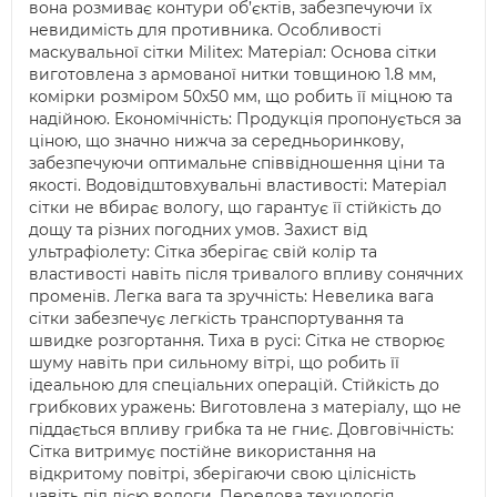
вона розмиває контури об’єктів, забезпечуючи їх
невидимість для противника. Особливості
маскувальної сітки Militex: Матеріал: Основа сітки
виготовлена з армованої нитки товщиною 1.8 мм,
комірки розміром 50х50 мм, що робить її міцною та
надійною. Економічність: Продукція пропонується за
ціною, що значно нижча за середньоринкову,
забезпечуючи оптимальне співвідношення ціни та
якості. Водовідштовхувальні властивості: Матеріал
сітки не вбирає вологу, що гарантує її стійкість до
дощу та різних погодних умов. Захист від
ультрафіолету: Сітка зберігає свій колір та
властивості навіть після тривалого впливу сонячних
променів. Легка вага та зручність: Невелика вага
сітки забезпечує легкість транспортування та
швидке розгортання. Тиха в русі: Сітка не створює
шуму навіть при сильному вітрі, що робить її
ідеальною для спеціальних операцій. Стійкість до
грибкових уражень: Виготовлена з матеріалу, що не
піддається впливу грибка та не гниє. Довговічність:
Сітка витримує постійне використання на
відкритому повітрі, зберігаючи свою цілісність
навіть під дією вологи. Передова технологія