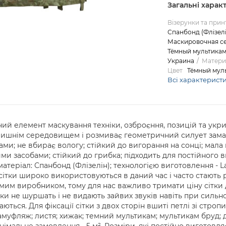
Загальні харак
Візерунки та прин
Спанбонд (Флізелі
Маскировочная се
Тёмный мультикам
Украина
Матери
Цвет
Тёмный мул
Всі характерист
інний елемент маскування техніки, озброєння, позицій та укри
лишнім середовищем і розмиває геометричний силует замас
ами; не вбирає вологу; стійкий до вигорання на сонці; мала
 засобами; стійкий до грибка; підходить для постійного в
теріал: Спанбонд (Флізелін); технологією виготовлення - Las
сітки широко використовуються в даний час і часто стають р
им виробником, тому для нас важливо тримати ціну сітки
ітки не шуршать і не видають зайвих звуків навіть при сильн
ються. Для фіксації сітки з двох сторін вшиті петлі зі стропи
камуфляж; листя; хижак; темний мультикам; мультикам бруд; 