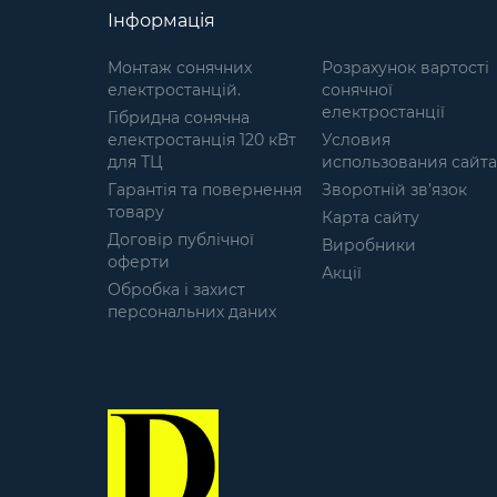
повітрі; не розкладається у
Інформація
вологому середовищі;
матеріал: Спанбонд (Флізелін);
Монтаж сонячних
Розрахунок вартості
технологією виготовлення -
електростанцій.
сонячної
Laser Cut; різновид кольорів,
електростанції
Гібридна сонячна
які підходять під більшість
електростанція 120 кВт
Условия
місцевостей. Маскувальні
для ТЦ
использования сайта
сітки широко
Гарантія та повернення
використовуються в даний час
Зворотній зв’язок
товару
і часто стають розхідним
Карта сайту
матеріалом, тому їх ціна є
Договір публічної
Виробники
важливим фактором. Ми
оферти
Акції
являємось прямим
Обробка і захист
виробником, тому для нас
персональних даних
важливо тримати ціну сітки
доступною не дивлячись на
підвищення цін на матеріали і
тому подібне. Наші сітки не
шуршать і не видають зайвих
звуків навіть при сильному
вітрі. Легко розкладаються,
компактні у складеному