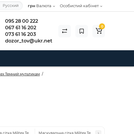
Русский
грн
Валюта
Особистий кабінет
095 28 00 222
0
067 61 16 202
073 61 16 203
dozor_tov@ukr.net
itex Темний мультикам
сітка Militex Темний мультикам 5х8м (площа 40 кв.м.)
Маскувальна сітка Militex Темний мультикам 5х10м 