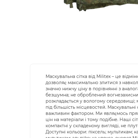
Маскувальна сітка від Militex – це відм
дозволяє максимально злитися з навко
значно нижчу ціну в порівнянні з аналог
безшумна; не оброблений вогнезахисними
розкладається у вологому середовищі; ма
під більшість місцевостей. Маскувальні 
важливим фактором. Ми являємось прям
цін на матеріали і тому подібне. Наші с
компактні у складеному вигляді, не плута
Доступні кольори: піксель; мультикам; 