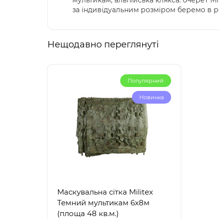
мультикам; альпійська клякса. очерет Мі
за індивідуальним розміром беремо в роб
Нещодавно переглянуті
Популярний
Новинка
Маскувальна сітка Militex
Темний мультикам 6х8м
(площа 48 кв.м.)