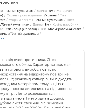
теристики
ти
Тёмный мультикам
Длина
8м
Материал
н)
Страна производитель
Украина
Тип
тка
Узоры и принты
Тёмный мультикам
Цвет
,Тёмный мультикам
Длина
8м
Країна виробник
ал
Спанбонд (Флізелін)
Тип
Маскировочная сетка
ьтикам,Тёмный мультикам
ики
ттів від очей противника. Сітка
кованого обєкта. Характеристики: має
 вага готового виробу; повністю
икористання на відкритому повітрі; не
er Cut; різновид кольорів, які підходять
озхідним матеріалом, тому їх ціна є
 доступною не дивлячись на підвищення
ому вітрі. Легко розкладаються,
 з відстанню в 1 метр одна від одної.
дубове листя; хвойний ліс; зимовий