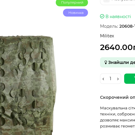
Популярний
Новинка
В наявності
Модель:
20608
Militex
2640.00
Знайшли д
Скорочений о
Маскувальна сітк
техніки, озброєн
дозволяє максим
розмиває геомет