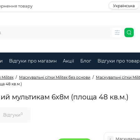
рнення товару
Українська
и
Відгуки про магазин
Акції
Блог
Відгуки про товар
Militex
Маскувальні сітки Militex без основи
Маскувальні сітки Mil
а 48 кв.м.)
ний мультикам 6х8м (площа 48 кв.м.)
0
Відгуки
Маскувальна 