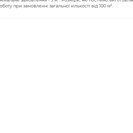
німальне замовлення - 5 м². Розміри, які постійно виготовляє
оту при замовленні загальної кількості від 100 м².