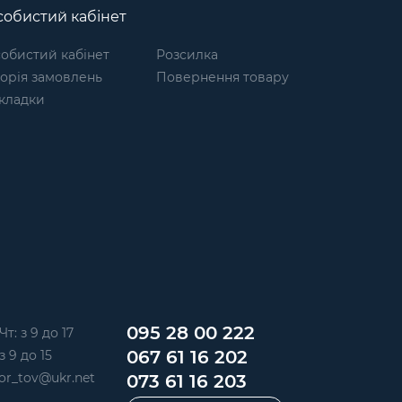
обистий кабінет
обистий кабінет
Розсилка
торія замовлень
Повернення товару
кладки
095 28 00 222
Чт: з 9 до 17
067 61 16 202
з 9 до 15
or_tov@ukr.net
073 61 16 203