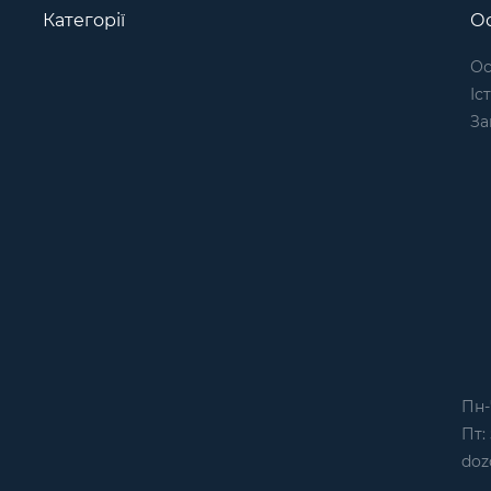
Категорії
Ос
Ос
Іс
За
Пн-
Пт: 
doz