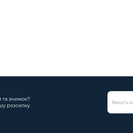
ій та знижок?
шу розсилку