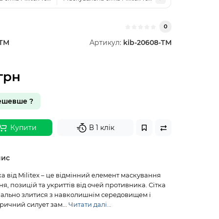
0
-ТМ
Артикул:
kib-20608-ТМ
грн
ешевше ?
Купити
В 1 клік
пис
а від Militex – це відмінний елемент маскування
ня, позицій та укриттів від очей противника. Сітка
ально злитися з навколишнім середовищем і
ричний силует зам...
Читати далі...