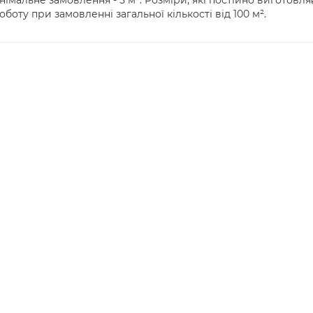
німальне замовлення - 5 м². Розміри, які постійно виготовляє
оту при замовленні загальної кількості від 100 м².