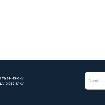
ій та знижок?
шу розсилку