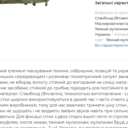
Загальні харак
Візерунки та прин
Спанбонд (Флізелі
Маскировочная се
Тёмный мультикам
Украина
Матери
Цвет
Тёмный мул
Всі характерист
інний елемент маскування техніки, озброєння, позицій та укри
лишнім середовищем і розмиває геометричний силует замас
ами; не вбирає вологу; стійкий до вигорання на сонці; мала
 засобами; стійкий до грибка; підходить для постійного в
теріал: Спанбонд (Флізелін); технологією виготовлення - Las
сітки широко використовуються в даний час і часто стають р
им виробником, тому для нас важливо тримати ціну сітки
ітки не шуршать і не видають зайвих звуків навіть при сильн
ються. Для фіксації сітки з двох сторін вшиті петлі зі стропи
камуфляж; листя; хижак; темний мультикам; мультикам бруд; 