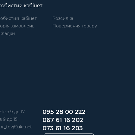
обистий кабінет
обистий кабінет
Розсилка
торія замовлень
Повернення товару
кладки
095 28 00 222
Чт: з 9 до 17
067 61 16 202
з 9 до 15
or_tov@ukr.net
073 61 16 203