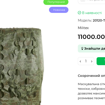
Популярний
Новинка
В наявності
Модель:
20120-
Militex
11000.0
Знайшли д
Скорочений о
Маскувальна сітк
техніки, озброєн
дозволяє максим
розмиває геомет