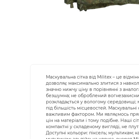
Маскувальна сітка від Militex – це відм
дозволяє максимально злитися з навко
значно нижчу ціну в порівнянні з аналог
безшумна; не оброблений вогнезахисними
розкладається у вологому середовищі; ма
під більшість місцевостей. Маскувальні 
важливим фактором. Ми являємось прям
цін на матеріали і тому подібне. Наші с
компактні у складеному вигляді, не плута
Доступні кольори: піксель; мультикам; 