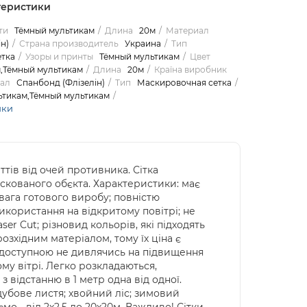
теристики
ти
Тёмный мультикам
Длина
20м
Материал
н)
Страна производитель
Украина
Тип
тка
Узоры и принты
Тёмный мультикам
Цвет
,Тёмный мультикам
Длина
20м
Країна виробник
ал
Спанбонд (Флізелін)
Тип
Маскировочная сетка
ьтикам,Тёмный мультикам
ики
ттів від очей противника. Сітка
кованого обєкта. Характеристики: має
 вага готового виробу; повністю
икористання на відкритому повітрі; не
er Cut; різновид кольорів, які підходять
озхідним матеріалом, тому їх ціна є
 доступною не дивлячись на підвищення
ому вітрі. Легко розкладаються,
 з відстанню в 1 метр одна від одної.
дубове листя; хвойний ліс; зимовий