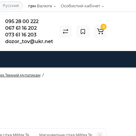
Русский
грн
Валюта
Особистий кабінет
095 28 00 222
0
067 61 16 202
073 61 16 203
dozor_tov@ukr.net
itex Темний мультикам
)
сітка Militex Темний мультикам 8х10м (площа 80 кв.м.)
Маскувальна сітка Militex Темний мультикам 20х20 