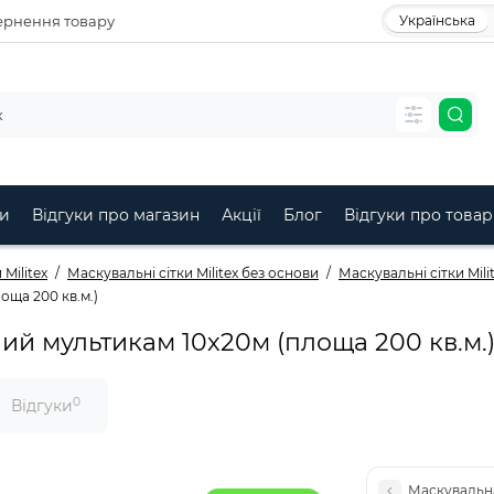
рнення товару
Українська
и
Відгуки про магазин
Акції
Блог
Відгуки про товар
Militex
Маскувальні сітки Militex без основи
Маскувальні сітки Mil
оща 200 кв.м.)
ний мультикам 10х20м (площа 200 кв.м.
0
Відгуки
Маскувальна 