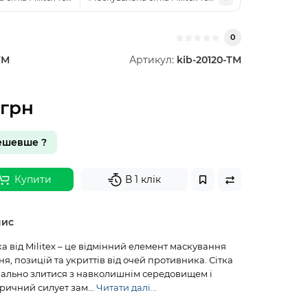
0
ТМ
Артикул:
kib-20120-ТМ
0грн
ешевше ?
Купити
В 1 клік
пис
а від Militex – це відмінний елемент маскування
ня, позицій та укриттів від очей противника. Сітка
ально злитися з навколишнім середовищем і
ричний силует зам...
Читати далі...