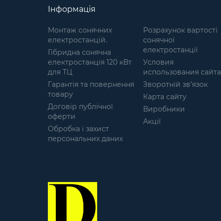
повітрі; не розкладається у
Інформація
вологому середовищі;
матеріал: Спанбонд (Флізелін);
Монтаж сонячних
Розрахунок вартості
технологією виготовлення -
електростанцій.
сонячної
Laser Cut; різновид кольорів,
електростанції
Гібридна сонячна
які підходять під більшість
електростанція 120 кВт
Условия
місцевостей. Маскувальні
для ТЦ
использования сайта
сітки широко
Гарантія та повернення
використовуються в даний час
Зворотній зв’язок
товару
і часто стають розхідним
Карта сайту
матеріалом, тому їх ціна є
Договір публічної
Виробники
важливим фактором. Ми
оферти
Акції
являємось прямим
Обробка і захист
виробником, тому для нас
персональних даних
важливо тримати ціну сітки
доступною не дивлячись на
підвищення цін на матеріали і
тому подібне. Наші сітки не
шуршать і не видають зайвих
звуків навіть при сильному
вітрі. Легко розкладаються,
компактні у складеному