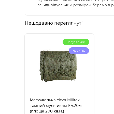
мультикам; альпійська клякса. очерет Мі
за індивідуальним розміром беремо в роб
Нещодавно переглянуті
Популярний
Новинка
Маскувальна сітка Militex
Темний мультикам 10х20м
(площа 200 кв.м.)