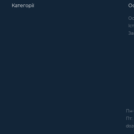
Категорії
Ос
Ос
Іс
За
Пн-
Пт: 
doz