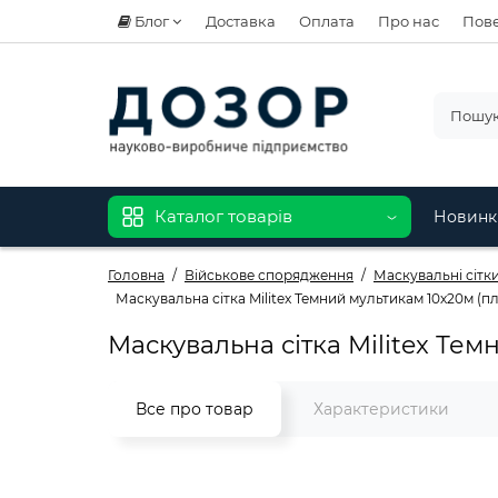
Блог
Доставка
Оплата
Про нас
Пове
Каталог товарів
Новинк
Головна
Військове спорядження
Маскувальні сітки 
Маскувальна сітка Militex Темний мультикам 10х20м (пл
Маскувальна сітка Militex Тем
Все про товар
Характеристики