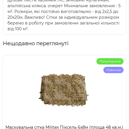
дубове листя; хвойний ліс; зимовий мультикам;
альпійська клякса. очерет Мінімальне замовлення - 5
м². Розміри, які постійно виготовляємо - від 2х2,5 до
20х20м. Важливо! Сітки за індивідуальним розміром
беремо в роботу при замовленні загальної кількості
від 100 м².
Нещодавно переглянуті
Популярний
Новинка
Маскувальна сітка Militex Піксель 6х8м (площа 48 кв.м.)