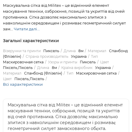
Маскувальна сітка від Militex – це відмінний елемент
маскування техніки, озброєння, позицій та укриттів від очей
противника. Сітка дозволяє максимально злитися з
навколишнім середовищем і розмиває геометричний силует
зам...
Читати далі...
Загальні характеристики
Візерунки та принти
Пиксель
Длина
8м
Материал
Спанбонд
(Флізелін)
Страна производитель
Украина
Тип
Маскировочная сетка
Узоры и принты
Пиксель
Цвет
Піксель,Піксель
Длина
8м
Країна виробник
Украина
Материал
Спанбонд (Флізелін)
Тип
Маскировочная сетка
Цвет
Піксель,Піксель
Всі характеристики
Маскувальна сітка від Militex – це відмінний елемент
маскування техніки, озброєння, позицій та укриттів
від очей противника. Сітка дозволяє максимально
злитися з навколишнім середовищем і розмиває
геометричний силует замаскованого обєкта.