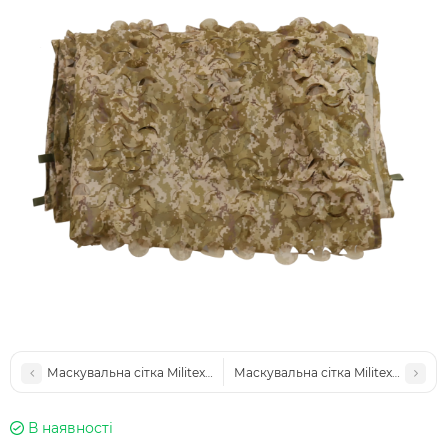
Маскувальна сітка Militex Піксель 5х8м (площа 40 кв.м.)
Маскувальна сітка Militex Піксель 
В наявності