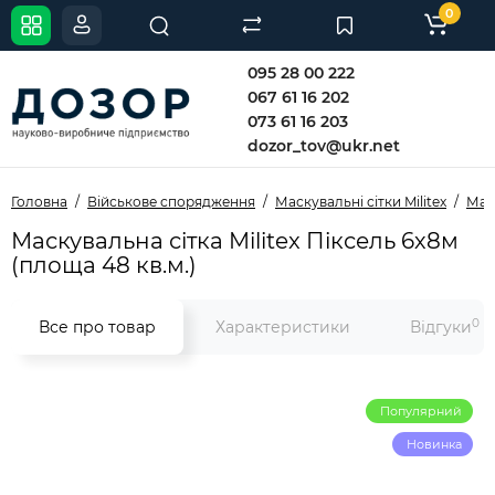
0
095 28 00 222
067 61 16 202
073 61 16 203
dozor_tov@ukr.net
Головна
Військове спорядження
Маскувальні сітки Militex
Маск
Маскувальна сітка Militex Піксель 6х8м
(площа 48 кв.м.)
0
Все про товар
Характеристики
Відгуки
Популярний
Новинка