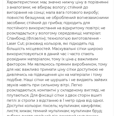
Характеристики: має значно нижчу ціну в порівнянні
з аналогами; не вбирає вологу; стійкий до
вигорання на сонці; мала вага готового виробу;
повністю безшумна; не оброблений вогнезахисними
засобами; стійкий до грибка; підходить для
постійного використання на відкритому повітрі; не
розкладається у вологому середовищі; матеріал:
Спанбонд (Флізелін); технологією виготовлення -
Laser Cut; різновид кольорів, які підходять під
більшість місцевостей. Маскувальні сітки широко
використовуються в даний час і часто стають
розхідним матеріалом, тому їх ціна є важливим
фактором. Ми являємось прямим виробником, тому
для нас важливо тримати ціну сітки доступною не
дивлячись на підвищення цін на матеріали і тому
подібне. Наші сітки не шуршать і не видають зайвих
звуків навіть при сильному вітрі. Легко
розкладаються, компактні у складеному вигляді, не
плутаються. Для фіксації сітки з двох сторін вшиті
петлі зі стропи з відстанню в 1 метр одна від одної.
Доступні кольори: піксель; мультикам; камуфляж;
листя; хижак; темний мультикам; мультикам бруд;