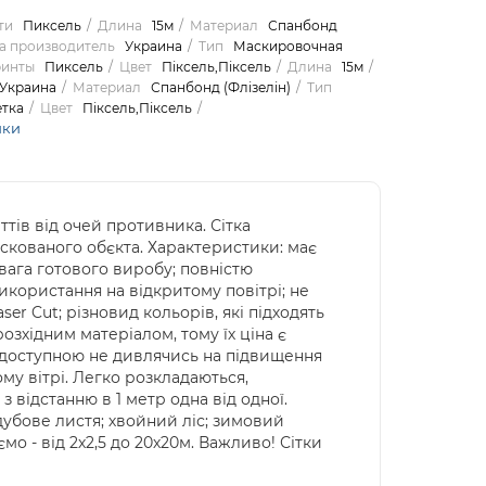
ти
Пиксель
Длина
15м
Материал
Спанбонд
а производитель
Украина
Тип
Маскировочная
ринты
Пиксель
Цвет
Піксель,Піксель
Длина
15м
Украина
Материал
Спанбонд (Флізелін)
Тип
тка
Цвет
Піксель,Піксель
ики
ттів від очей противника. Сітка
кованого обєкта. Характеристики: має
 вага готового виробу; повністю
икористання на відкритому повітрі; не
er Cut; різновид кольорів, які підходять
озхідним матеріалом, тому їх ціна є
 доступною не дивлячись на підвищення
ому вітрі. Легко розкладаються,
 з відстанню в 1 метр одна від одної.
дубове листя; хвойний ліс; зимовий
мо - від 2х2,5 до 20х20м. Важливо! Сітки