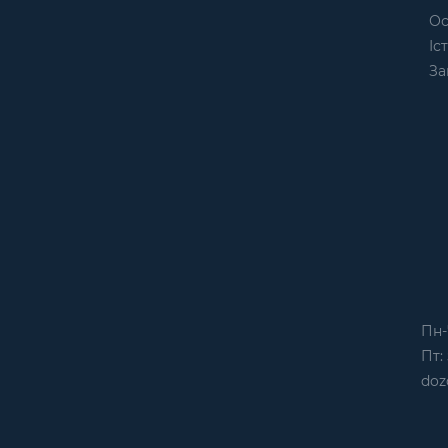
Ос
Іс
За
Пн-
Пт: 
doz