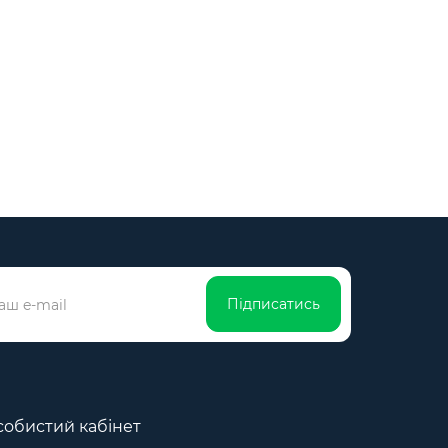
Підписатись
обистий кабінет