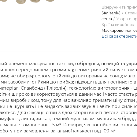
Візерунки та прин
(Флізелін)
Стран
сетка
Узоры и п
Країна виробник
Маскировочная се
Всі характерист
інний елемент маскування техніки, озброєння, позицій та укри
лишнім середовищем і розмиває геометричний силует замас
ами; не вбирає вологу; стійкий до вигорання на сонці; мала
 засобами; стійкий до грибка; підходить для постійного в
теріал: Спанбонд (Флізелін); технологією виготовлення - Las
сітки широко використовуються в даний час і часто стають р
им виробником, тому для нас важливо тримати ціну сітки
ітки не шуршать і не видають зайвих звуків навіть при сильн
ються. Для фіксації сітки з двох сторін вшиті петлі зі стропи
камуфляж; листя; хижак; темний мультикам; мультикам бруд; 
німальне замовлення - 5 м². Розміри, які постійно виготовляє
оту при замовленні загальної кількості від 100 м².