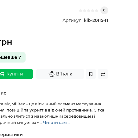
0
Артикул:
kib-20115-П
грн
ешевше ?
Купити
В 1 клік
пис
а від Militex – це відмінний елемент маскування
ня, позицій та укриттів від очей противника. Сітка
ально злитися з навколишнім середовищем і
ричний силует зам...
Читати далі...
теристики