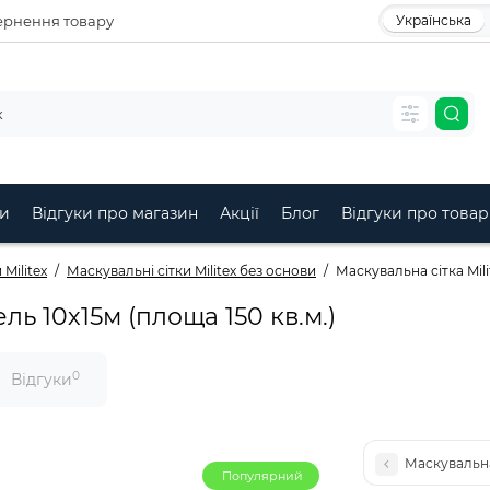
рнення товару
Українська
и
Відгуки про магазин
Акції
Блог
Відгуки про товар
Militex
Маскувальні сітки Militex без основи
Маскувальна сітка Mili
ель 10х15м (площа 150 кв.м.)
0
Відгуки
Маскувальна 
Популярний