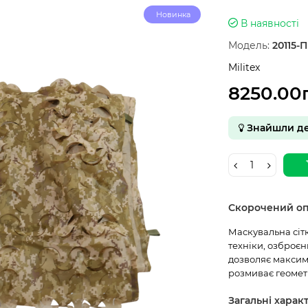
Новинка
В наявності
Модель:
20115-П
Militex
8250.00
Знайшли д
Скорочений о
Маскувальна сітк
техніки, озброєн
дозволяє максим
розмиває геомет
Загальні харак