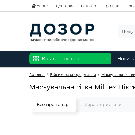
Блог
Доставка
Оплата
Про нас
Пове
Каталог товарів
Новинк
Головна
Військове спорядження
Маскувальні сітки 
Маскувальна сітка Militex Пікс
Все про товар
Характеристики