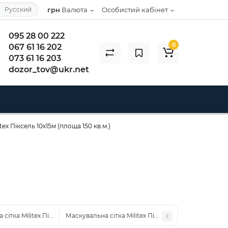
Русский
грн
Валюта
Особистий кабінет
095 28 00 222
0
067 61 16 202
073 61 16 203
dozor_tov@ukr.net
tex Піксель 10х15м (площа 150 кв.м.)
сітка Militex Піксель 10х10м (площа 100 кв.м.)
Маскувальна сітка Militex Піксель 2х2,5м (площа 5 к