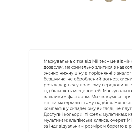
Маскувальна сітка від Militex – це відм
дозволяє максимально злитися з навко
значно нижчу ціну в порівнянні з аналог
безшумна; не оброблений вогнезахисними
розкладається у вологому середовищі; ма
під більшість місцевостей. Маскувальні 
важливим фактором. Ми являємось прям
цін на матеріали і тому подібне. Наші с
компактні у складеному вигляді, не плута
Доступні кольори: піксель; мультикам; 
мультикам; альпійська клякса. очерет Мі
за індивідуальним розміром беремо в роб