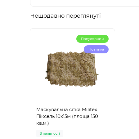
Нещодавно переглянуті
Популярний
Новинка
Маскувальна сітка Militex
Піксель 10х15м (площа 150
кв.м.)
В наявності