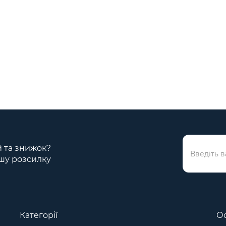
ій та знижок?
шу розсилку
Категорії
Ос