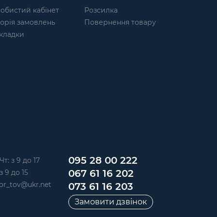
обистий кабінет
Розсилка
торія замовлень
Повернення товару
кладки
095 28 00 222
Чт: з 9 до 17
067 61 16 202
з 9 до 15
or_tov@ukr.net
073 61 16 203
Замовити дзвінок