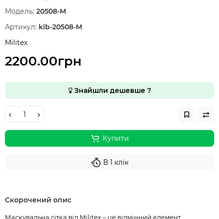
Модель:
20508-М
Артикул:
kib-20508-М
Militex
2200.00грн
Знайшли дешевше ?
Купити
В 1 клік
Скорочений опис
Маскувальна сітка від Militex – це відмінний елемент