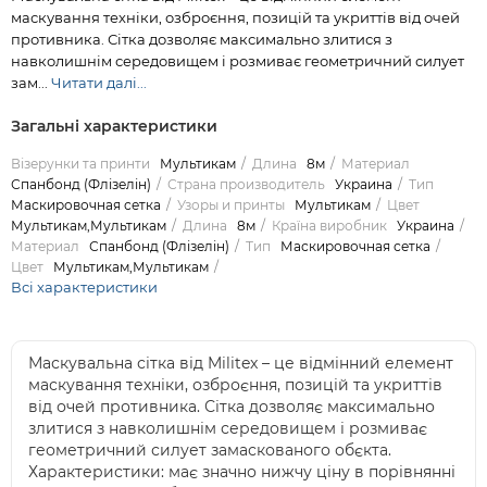
маскування техніки, озброєння, позицій та укриттів від очей
противника. Сітка дозволяє максимально злитися з
навколишнім середовищем і розмиває геометричний силует
зам...
Читати далі...
Загальні характеристики
Візерунки та принти
Мультикам
Длина
8м
Материал
Спанбонд (Флізелін)
Страна производитель
Украина
Тип
Маскировочная сетка
Узоры и принты
Мультикам
Цвет
Мультикам,Мультикам
Длина
8м
Країна виробник
Украина
Материал
Спанбонд (Флізелін)
Тип
Маскировочная сетка
Цвет
Мультикам,Мультикам
Всі характеристики
Маскувальна сітка від Militex – це відмінний елемент
маскування техніки, озброєння, позицій та укриттів
від очей противника. Сітка дозволяє максимально
злитися з навколишнім середовищем і розмиває
геометричний силует замаскованого обєкта.
Характеристики: має значно нижчу ціну в порівнянні