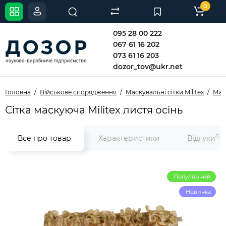
0
095 28 00 222
067 61 16 202
073 61 16 203
dozor_tov@ukr.net
Головна
Військове спорядження
Маскувальні сітки Militex
Маск
Сітка маскуюча Militex листя осінь
0
Все про товар
Характеристики
Відгуки
Популярний
Новинка