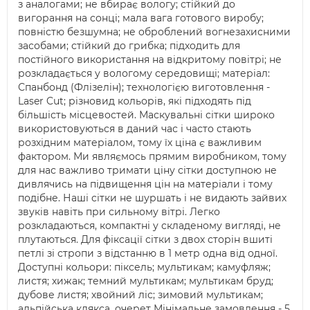
з аналогами; не вбирає вологу; стійкий до
вигорання на сонці; мала вага готового виробу;
повністю безшумна; не оброблений вогнезахисними
засобами; стійкий до грибка; підходить для
постійного використання на відкритому повітрі; не
розкладається у вологому середовищі; матеріал:
Спанбонд (Флізелін); технологією виготовлення -
Laser Cut; різновид кольорів, які підходять під
більшість місцевостей. Маскувальні сітки широко
використовуються в даний час і часто стають
розхідним матеріалом, тому їх ціна є важливим
фактором. Ми являємось прямим виробником, тому
для нас важливо тримати ціну сітки доступною не
дивлячись на підвищення цін на матеріали і тому
подібне. Наші сітки не шуршать і не видають зайвих
звуків навіть при сильному вітрі. Легко
розкладаються, компактні у складеному вигляді, не
плутаються. Для фіксації сітки з двох сторін вшиті
петлі зі стропи з відстанню в 1 метр одна від одної.
Доступні кольори: піксель; мультикам; камуфляж;
листя; хижак; темний мультикам; мультикам бруд;
дубове листя; хвойний ліс; зимовий мультикам;
альпійська клякса. очерет Мінімальне замовлення - 5