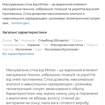
Маскувальна сітка від Militex – це відмінний елемент
маскування техніки, озброєння, позицій та укриттів від очей
противника. Сітка дозволяє максимально злитися з
навколишнім середовищем і розмиває геометричний силует
зам...
Читати далі...
Загальні характеристики
Длина
7м
Материал
Спанбонд (Флізелін)
Страна
производитель
Украина
Тип
Маскировочная сетка
Узоры и
принты
Мультикам
Цвет
Мультикам,Мультикам
Всі характеристики
Маскувальна сітка від Militex – це відмінний елемент
маскування техніки, озброєння, позицій та укриттів
від очей противника. Сітка дозволяє максимально
злитися з навколишнім середовищем і розмиває
геометричний силует замаскованого обєкта.
Характеристики: має значно нижчу ціну в порівнянні
з аналогами; не вбирає вологу; стійкий до
вигорання на сонці; мала вага готового виробу;