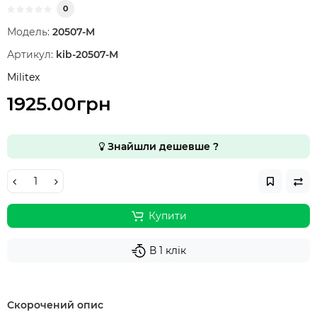
0
Модель:
20507-М
Артикул:
kib-20507-М
Militex
1925.00грн
Знайшли дешевше ?
Купити
В 1 клік
Скорочений опис