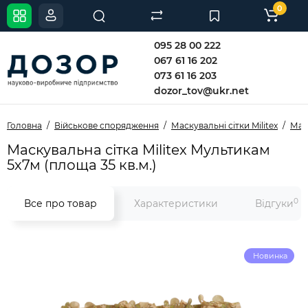
0
095 28 00 222
067 61 16 202
073 61 16 203
dozor_tov@ukr.net
Головна
Військове спорядження
Маскувальні сітки Militex
Маск
Маскувальна сітка Militex Мультикам
5х7м (площа 35 кв.м.)
0
Все про товар
Характеристики
Відгуки
Новинка