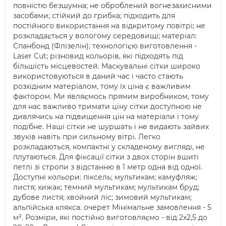
повністю безшумна; не оброблений вогнезахисними
засобами; стійкий до грибка; підходить для
постійного використання на відкритому повітрі; не
розкладається у вологому середовищі; матеріал:
Спанбонд (Флізелін); технологією виготовлення -
Laser Cut; різновид кольорів, які підходять під
більшість місцевостей. Маскувальні сітки широко
використовуються в даний час і часто стають
розхідним матеріалом, тому їх ціна є важливим
фактором. Ми являємось прямим виробником, тому
для нас важливо тримати ціну сітки доступною не
дивлячись на підвищення цін на матеріали і тому
подібне. Наші сітки не шуршать і не видають зайвих
звуків навіть при сильному вітрі. Легко
розкладаються, компактні у складеному вигляді, не
плутаються. Для фіксації сітки з двох сторін вшиті
петлі зі стропи з відстанню в 1 метр одна від одної.
Доступні кольори: піксель; мультикам; камуфляж;
листя; хижак; темний мультикам; мультикам бруд;
дубове листя; хвойний ліс; зимовий мультикам;
альпійська клякса. очерет Мінімальне замовлення - 5
м². Розміри, які постійно виготовляємо - від 2х2,5 до