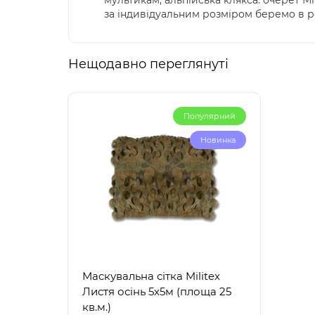
мультикам; альпійська клякса. очерет Мі
за індивідуальним розміром беремо в роб
Нещодавно переглянуті
Популярний
Новинка
Маскувальна сітка Militex
Листя осінь 5х5м (площа 25
кв.м.)