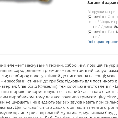
Загальні харак
Візерунки та прин
(Флізелін)
Стран
сетка
Узоры и п
осень
Длина
5
(Флізелін)
Тип
М
осень
Всі характерист
інний елемент маскування техніки, озброєння, позицій та укри
лишнім середовищем і розмиває геометричний силует замас
ами; не вбирає вологу; стійкий до вигорання на сонці; мала
 засобами; стійкий до грибка; підходить для постійного в
теріал: Спанбонд (Флізелін); технологією виготовлення - Las
сітки широко використовуються в даний час і часто стають р
им виробником, тому для нас важливо тримати ціну сітки
ітки не шуршать і не видають зайвих звуків навіть при сильн
ються. Для фіксації сітки з двох сторін вшиті петлі зі стропи
камуфляж; листя; хижак; темний мультикам; мультикам бруд; 