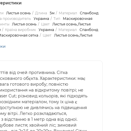
теристики
ти
Листья осень
Длина
5м
Материал
Спанбонд
а производитель
Украина
Тип
Маскировочная
ринты
Листья осень
Цвет
Листья осень,Листья
м
Країна виробник
Украина
Материал
Спанбонд
аскировочная сетка
Цвет
Листья осень,Листья
ики
ттів від очей противника. Сітка
кованого обєкта. Характеристики: має
 вага готового виробу; повністю
икористання на відкритому повітрі; не
er Cut; різновид кольорів, які підходять
озхідним матеріалом, тому їх ціна є
 доступною не дивлячись на підвищення
ому вітрі. Легко розкладаються,
 з відстанню в 1 метр одна від одної.
дубове листя; хвойний ліс; зимовий