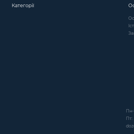
Категорії
Ос
Ос
Іс
За
Пн-
Пт: 
doz