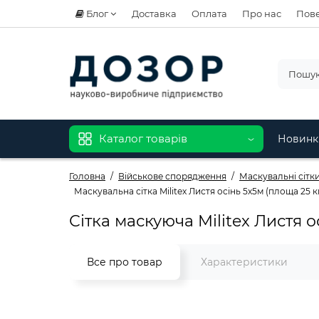
Блог
Доставка
Оплата
Про нас
Пове
Каталог товарів
Новинк
Головна
Військове спорядження
Маскувальні сітки 
Маскувальна сітка Militex Листя осінь 5х5м (площа 25 кв
Сітка маскуюча Militex Листя о
Все про товар
Характеристики