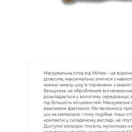
Маскувальна сітка від Militex – це відм
дозволяє максимально злитися з навко
значно нижчу ціну в порівнянні з аналог
безшумна; не оброблений вогнезахисними
розкладається у вологому середовищі; ма
під більшість місцевостей. Маскувальні 
важливим фактором. Ми являємось прям
цін на матеріали і тому подібне. Наші с
компактні у складеному вигляді, не плута
Доступні кольори: піксель; мультикам; 