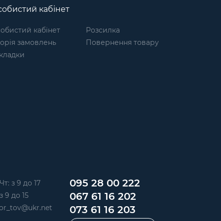
обистий кабінет
обистий кабінет
Розсилка
торія замовлень
Повернення товару
кладки
095 28 00 222
Чт: з 9 до 17
067 61 16 202
з 9 до 15
or_tov@ukr.net
073 61 16 203