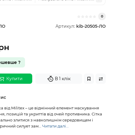
0
ЛО
Артикул:
kib-20505-ЛО
грн
ешевше ?
Купити
В 1 клік
пис
а від Militex – це відмінний елемент маскування
ня, позицій та укриттів від очей противника. Сітка
ально злитися з навколишнім середовищем і
ричний силует зам...
Читати далі...