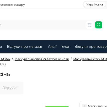
рнення товару
Українська
и
Відгуки про магазин
Акції
Блог
Відгуки про товар
Militex
Маскувальні сітки Militex без основи
Маскувальні сітки Mili
.м.)
сінь
0
Відгуки
Маскувальна 