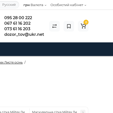
Русский
грн
Валюта
Особистий кабінет
095 28 00 222
0
067 61 16 202
073 61 16 203
dozor_tov@ukr.net
tex Листя осінь
сітка Militex Листя осінь 3х5м (площа 15 кв.м.)
Маскувальна сітка Militex Листя осінь 4х8м (площа 3