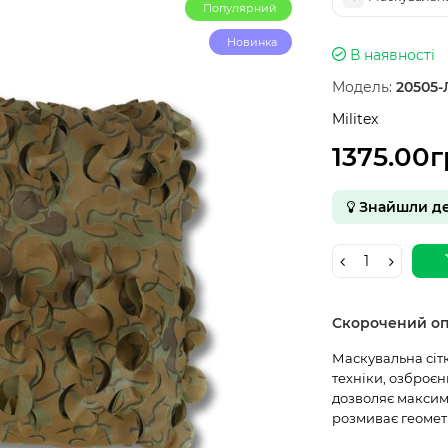
Популярний
Новинка
В наявності
Модель:
20505-
Militex
1375.00
Знайшли д
Скорочений о
Маскувальна сітк
техніки, озброєн
дозволяє максим
розмиває геомет