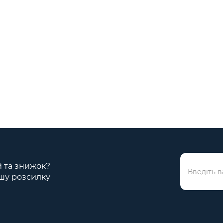
ій та знижок?
шу розсилку