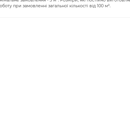
німальне замовлення - 5 м². Розміри, які постійно виготовляє
оту при замовленні загальної кількості від 100 м².