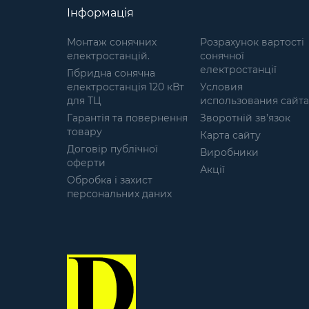
повітрі; не розкладається у
Інформація
вологому середовищі;
матеріал: Спанбонд (Флізелін);
Монтаж сонячних
Розрахунок вартості
технологією виготовлення -
електростанцій.
сонячної
Laser Cut; різновид кольорів,
електростанції
Гібридна сонячна
які підходять під більшість
електростанція 120 кВт
Условия
місцевостей. Маскувальні
для ТЦ
использования сайта
сітки широко
Гарантія та повернення
використовуються в даний час
Зворотній зв’язок
товару
і часто стають розхідним
Карта сайту
матеріалом, тому їх ціна є
Договір публічної
Виробники
важливим фактором. Ми
оферти
Акції
являємось прямим
Обробка і захист
виробником, тому для нас
персональних даних
важливо тримати ціну сітки
доступною не дивлячись на
підвищення цін на матеріали і
тому подібне. Наші сітки не
шуршать і не видають зайвих
звуків навіть при сильному
вітрі. Легко розкладаються,
компактні у складеному