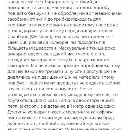
з аналогами; не вбирає вологу; стійкий до
вигорання на сонці; мала вага готового виробу;
повністю безшумна; не оброблений вогнезахисними
засобами; стійкий до грибка; підходить для
постійного використання на відкритому повітрі; не
розкладається у вологому середовищі; матеріал:
Спанбонд (Флізелін); технологією виготовлення -
Laser Cut; різновид кольорів, які підходять під
більшість місцевостей. Маскувальні сітки широко
використовуються в даний час і часто стають
розхідним матеріалом, тому їх ціна є важливим
фактором. Ми являємось прямим виробником, тому
для нас важливо тримати ціну сітки доступною не
дивлячись на підвищення цін на матеріали і тому
подібне. Наші сітки не шуршать і не видають зайвих
звуків навіть при сильному вітрі. Легко
розкладаються, компактні у складеному вигляді, не
плутаються. Для фіксації сітки з двох сторін вшиті
петлі зі стропи з відстанню в 1 метр одна від одної.
Доступні кольори: піксель; мультикам; камуфляж;
листя; хижак; темний мультикам; мультикам бруд;
дубове листя; хвойний ліс; зимовий мультикам;
альпійська клякса. очерет Мінімальне замовлення - 5