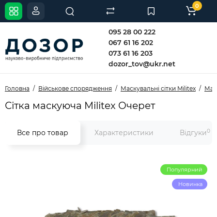
0
095 28 00 222
067 61 16 202
073 61 16 203
dozor_tov@ukr.net
Головна
Військове спорядження
Маскувальні сітки Militex
Маск
Сітка маскуюча Militex Очерет
0
Все про товар
Характеристики
Відгуки
Популярний
Новинка