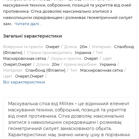
маскування техніки, озброєння, позицій та укриттів від очей
противника. Сітка дозволяє максимально злитися з
навколишнім середовищем і розмиває геометричний силует
зам...
Читати далі...
Загальні характеристики
Візерунки та принти
Очерет
Длина
20м
Материал
Спанбонд
(Флізелін)
Страна производитель
Украина
Тип
Маскировочная сетка
Узоры и принты
Очерет
Цвет
Очерет,Очерет
Длина
20м
Країна виробник
Украина
Материал
Спанбонд (Флізелін)
Тип
Маскировочная сетка
Цвет
Очерет,Очерет
Всі характеристики
Маскувальна сітка від Militex – це відмінний елемент
маскування техніки, озброєння, позицій та укриттів
від очей противника. Сітка дозволяє максимально
злитися з навколишнім середовищем і розмиває
геометричний силует замаскованого обєкта.
Характеристики: має значно нижчу ціну в порівнянні