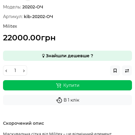
Модель:
20202-ОЧ
Артикул:
kib-20202-ОЧ
Militex
22000.00грн
Знайшли дешевше ?
Купити
В 1 клік
Скорочений опис
Маскувальна сітка від Militex – це відмінний елемент