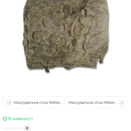
Маскувальна сітка Militex Очерет 10х20м (площа 200 кв.м.)
Маскувальна сітка Militex Очерет і
В наявності
0