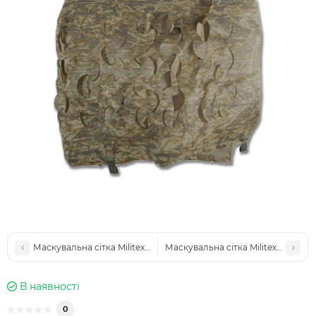
Маскувальна сітка Militex Очерет 8х10м (площа 80 кв.м.)
Маскувальна сітка Militex Очерет 
В наявності
0