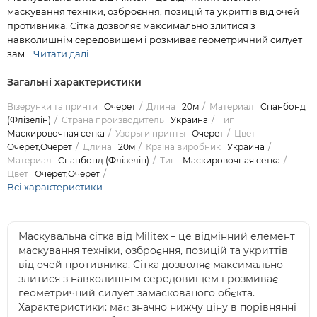
маскування техніки, озброєння, позицій та укриттів від очей
противника. Сітка дозволяє максимально злитися з
навколишнім середовищем і розмиває геометричний силует
зам...
Читати далі...
Загальні характеристики
Візерунки та принти
Очерет
Длина
20м
Материал
Спанбонд
(Флізелін)
Страна производитель
Украина
Тип
Маскировочная сетка
Узоры и принты
Очерет
Цвет
Очерет,Очерет
Длина
20м
Країна виробник
Украина
Материал
Спанбонд (Флізелін)
Тип
Маскировочная сетка
Цвет
Очерет,Очерет
Всі характеристики
Маскувальна сітка від Militex – це відмінний елемент
маскування техніки, озброєння, позицій та укриттів
від очей противника. Сітка дозволяє максимально
злитися з навколишнім середовищем і розмиває
геометричний силует замаскованого обєкта.
Характеристики: має значно нижчу ціну в порівнянні