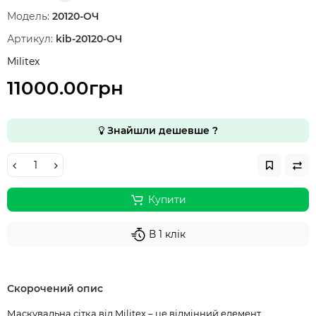
Модель:
20120-ОЧ
Артикул:
kib-20120-ОЧ
Militex
11000.00грн
Знайшли дешевше ?
Купити
В 1 клік
Скорочений опис
Маскувальна сітка від Militex – це відмінний елемент