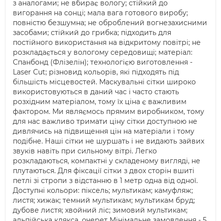
з аналогами; не вбирає вологу; стійкий до
вигорання на сонці; мала вага готового виробу;
повністю безшумна; не оброблений вогнезахисними
засобами; стійкий до грибка; підходить для
постійного використання на відкритому повітрі; не
розкладається у вологому середовищі; матеріал:
Спанбонд (Флізелін); технологією виготовлення -
Laser Cut; різновид кольорів, які підходять під
більшість місцевостей. Маскувальні сітки широко
використовуються в даний час і часто стають
розхідним матеріалом, тому їх ціна є важливим
фактором. Ми являємось прямим виробником, тому
для нас важливо тримати ціну сітки доступною не
дивлячись на підвищення цін на матеріали і тому
подібне. Наші сітки не шуршать і не видають зайвих
звуків навіть при сильному вітрі. Легко
розкладаються, компактні у складеному вигляді, не
плутаються. Для фіксації сітки з двох сторін вшиті
петлі зі стропи з відстанню в 1 метр одна від одної.
Доступні кольори: піксель; мультикам; камуфляж;
листя; хижак; темний мультикам; мультикам бруд;
дубове листя; хвойний ліс; зимовий мультикам;
альпійська клякса. очерет Мінімальне замовлення - 5