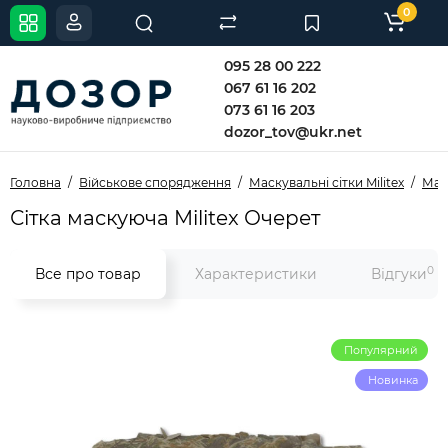
0
095 28 00 222
067 61 16 202
073 61 16 203
dozor_tov@ukr.net
Головна
Військове спорядження
Маскувальні сітки Militex
Маск
Сітка маскуюча Militex Очерет
0
Все про товар
Характеристики
Відгуки
Популярний
Новинка